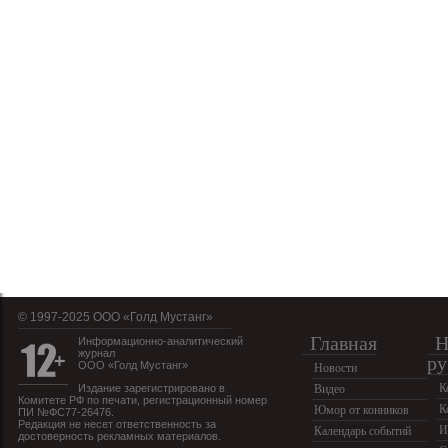
© 1997-2025 OOO «Голд Мустанг»
Главная
Н
Информационно-аналитический
журнал
ру
ООО «Голд Мустанг»
Новости
К
Издание зарегистрировано в
Видео
Комитете РФ по печати, регистрационный номер
К
Юмор от конников
ПИ №ФС77-26476.
Редакция не несет ответственность за
И
Календарь событий
достоверность рекламных материалов.