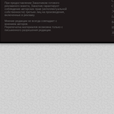
С
При предоставлении Заказчиком готового
рекламного макета, Заказчик гарантирует
С
соблюдение авторских прав (интеллектуальной
Э
собственности) третьих лиц на произведения,
включенные в рекламу.
Г
Мнение редакции не всегда совпадает с
В
мнением авторов.
Перепечатка материалов возможна только с
И
письменного разрешения редакции.
З