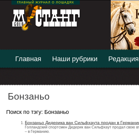
ГЛАВНЫЙ ЖУРНАЛ О ЛОШАДЯХ
Главная
Наши рубрики
Редакция
Бонзаньо
Поиск по тэгу: Бонзаньо
Бонзаньо Дидерика ван Сильфхаута продан в Герман
Голландский спортсмен Дидерик ван Сильфхаут продал свою в
– в Германию.