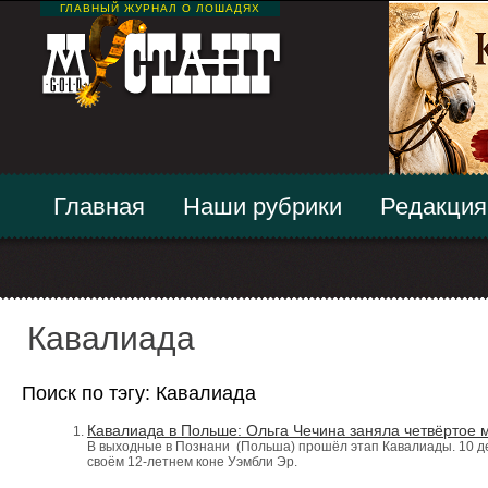
ГЛАВНЫЙ ЖУРНАЛ О ЛОШАДЯХ
Главная
Наши рубрики
Редакция
Кавалиада
Поиск по тэгу: Кавалиада
Кавалиада в Польше: Ольга Чечина заняла четвёртое м
В выходные в Познани (Польша) прошёл этап Кавалиады. 10 де
своём 12-летнем коне Уэмбли Эр.