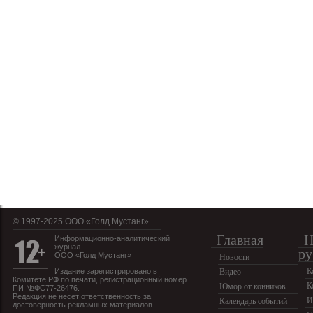
© 1997-2025 OOO «Голд Мустанг»
Главная
Н
Информационно-аналитический
журнал
ру
ООО «Голд Мустанг»
Новости
К
Издание зарегистрировано в
Видео
Комитете РФ по печати, регистрационный номер
К
Юмор от конников
ПИ №ФС77-26476.
Редакция не несет ответственность за
И
Календарь событий
достоверность рекламных материалов.