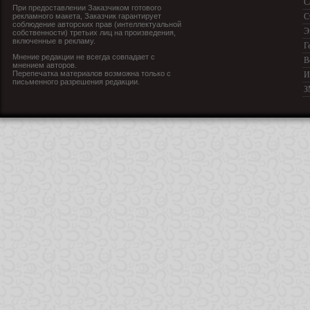
С
При предоставлении Заказчиком готового
рекламного макета, Заказчик гарантирует
С
соблюдение авторских прав (интеллектуальной
Э
собственности) третьих лиц на произведения,
включенные в рекламу.
Г
Мнение редакции не всегда совпадает с
В
мнением авторов.
Перепечатка материалов возможна только с
И
письменного разрешения редакции.
З