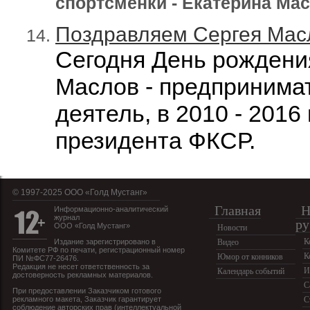
спортсменки - Екатерина Мас
Поздравляем Сергея Мас
Сегодня День рождени
Маслов - предпринима
деятель, в 2010 - 2016
президента ФКСР.
© 1997-2025 OOO «Голд Мустанг»
Главная
Н
Информационно-аналитический
журнал
ру
ООО «Голд Мустанг»
Новости
К
Издание зарегистрировано в
Видео
Комитете РФ по печати, регистрационный номер
К
Юмор от конников
ПИ №ФС77-26476.
Редакция не несет ответственность за
И
Календарь событий
достоверность рекламных материалов.
С
При предоставлении Заказчиком готового
рекламного макета, Заказчик гарантирует
С
соблюдение авторских прав (интеллектуальной