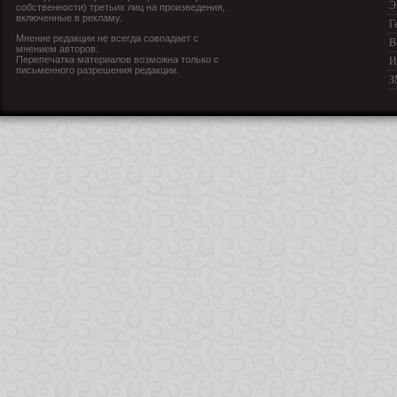
Э
собственности) третьих лиц на произведения,
включенные в рекламу.
Г
Мнение редакции не всегда совпадает с
В
мнением авторов.
Перепечатка материалов возможна только с
И
письменного разрешения редакции.
З