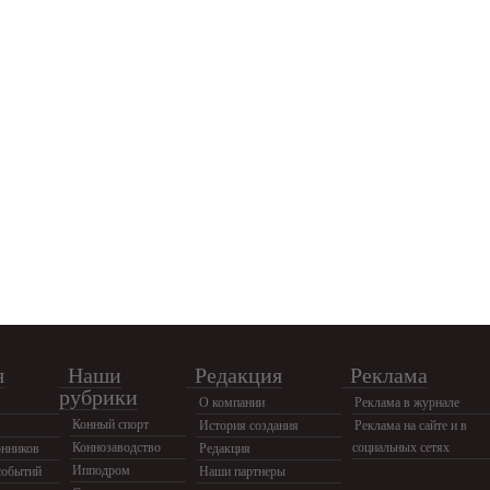
я
Наши
Редакция
Реклама
рубрики
О компании
Реклама в журнале
Конный спорт
История создания
Реклама на сайте и в
Коннозаводство
социальных сетях
нников
Редакция
Ипподром
событий
Наши партнеры