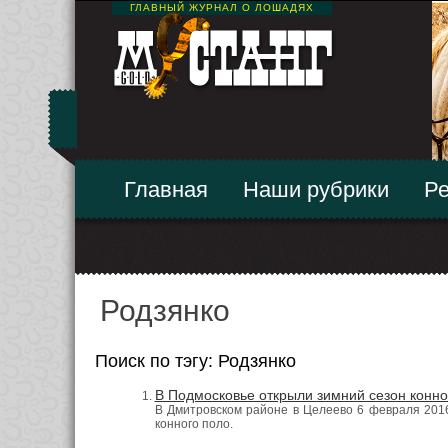
ГЛАВНЫЙ ЖУРНАЛ О ЛОШАДЯХ
Главная
Наши рубрики
Ре
Родзянко
Поиск по тэгу: Родзянко
В Подмосковье открыли зимний сезон конно
В Дмитровском районе в Целеево 6 февраля 201
конного поло.