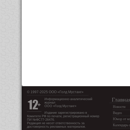
© 1997-2025 OOO «Голд Мустанг»
Главна
Информационно-аналитический
журнал
ООО «Голд Мустанг»
Новости
Издание зарегистрировано в
Видео
Комитете РФ по печати, регистрационный номер
Юмор от ко
ПИ №ФС77-26476.
Редакция не несет ответственность за
Календарь 
достоверность рекламных материалов.