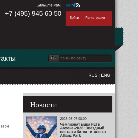
Звоните нам:
+7 (495) 945 60 50
Войти
Регистрация
такты
RUS
|
ENG
Новости
2026-08-07 00:00
Чемпионат мира FEI в
сезон
Аахене-2026: Звёздный
состав и битва титанов в
Allianz Park