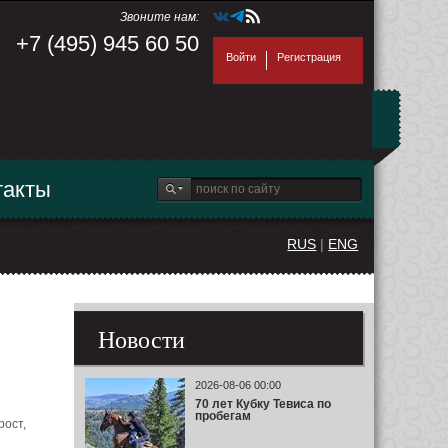
Звоните нам:
+7 (495) 945 60 50
Войти
Регистрация
такты
RUS
|
ENG
Новости
2026-08-06 00:00
70 лет Кубку Тевиса по
пробегам
рост,