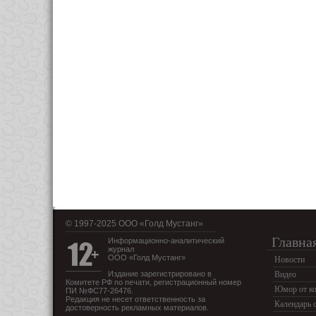
© 1997-2025 OOO «Голд Мустанг»
Главна
Информационно-аналитический
журнал
ООО «Голд Мустанг»
Новости
Издание зарегистрировано в
Видео
Комитете РФ по печати, регистрационный номер
Юмор от ко
ПИ №ФС77-26476.
Редакция не несет ответственность за
Календарь 
достоверность рекламных материалов.