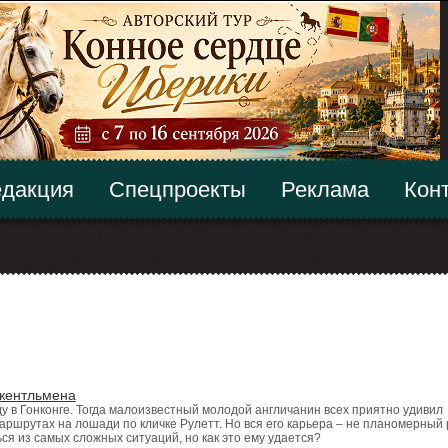
дакция
Спецпроекты
Реклама
Кон
джентльмена
у в Гонконге. Тогда малоизвестный молодой англичанин всех приятно удивил
шрутах на лошади по кличке Рулетт. Но вся его карьера – не планомерный 
ься из самых сложных ситуаций, но как это ему удается?