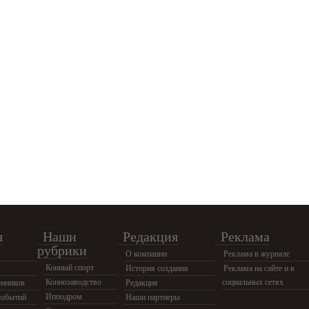
я
Наши
Редакция
Реклама
рубрики
О компании
Реклама в журнале
Конный спорт
История создания
Реклама на сайте и в
Коннозаводство
социальных сетях
нников
Редакция
Ипподром
событий
Наши партнеры