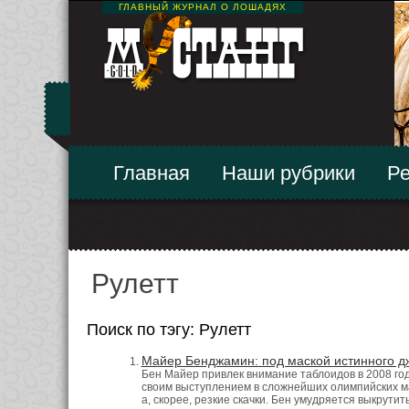
ГЛАВНЫЙ ЖУРНАЛ О ЛОШАДЯХ
Главная
Наши рубрики
Ре
Рулетт
Поиск по тэгу: Рулетт
Майер Бенджамин: под маской истинного 
Бен Майер привлек внимание таблоидов в 2008 год
своим выступлением в сложнейших олимпийских мар
а, скорее, резкие скачки. Бен умудряется выкрутит