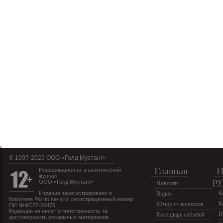
© 1997-2025 OOO «Голд Мустанг»
Главная
Н
Информационно-аналитический
журнал
ру
ООО «Голд Мустанг»
Новости
К
Издание зарегистрировано в
Видео
Комитете РФ по печати, регистрационный номер
К
Юмор от конников
ПИ №ФС77-26476.
Редакция не несет ответственность за
И
Календарь событий
достоверность рекламных материалов.