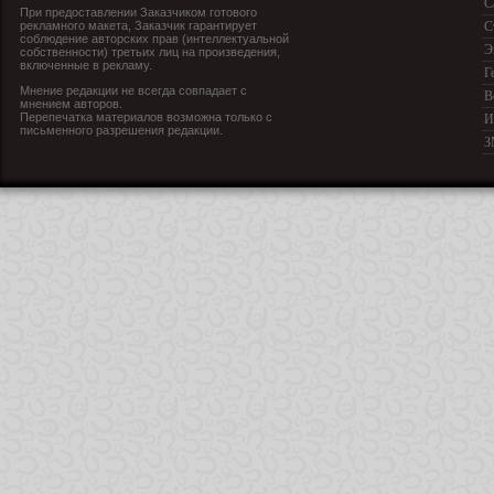
С
При предоставлении Заказчиком готового
рекламного макета, Заказчик гарантирует
С
соблюдение авторских прав (интеллектуальной
Э
собственности) третьих лиц на произведения,
включенные в рекламу.
Г
Мнение редакции не всегда совпадает с
В
мнением авторов.
Перепечатка материалов возможна только с
И
письменного разрешения редакции.
З