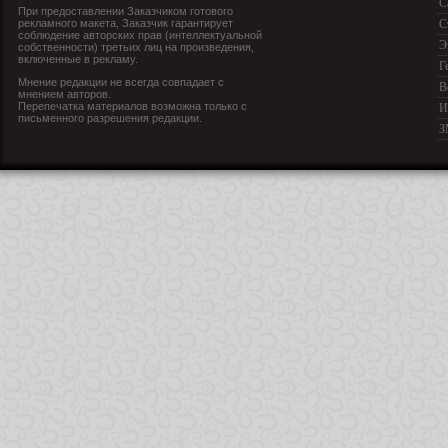
С
При предоставлении Заказчиком готового
рекламного макета, Заказчик гарантирует
С
соблюдение авторских прав (интеллектуальной
Э
собственности) третьих лиц на произведения,
включенные в рекламу.
Г
Мнение редакции не всегда совпадает с
В
мнением авторов.
Перепечатка материалов возможна только с
И
письменного разрешения редакции.
З