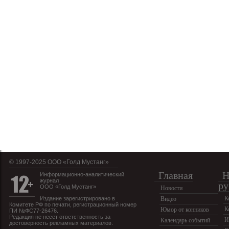
© 1997-2025 OOO «Голд Мустанг»
Главная
Н
Информационно-аналитический
журнал
ру
ООО «Голд Мустанг»
Новости
К
Издание зарегистрировано в
Видео
Комитете РФ по печати, регистрационный номер
К
Юмор от конников
ПИ №ФС77-26476.
Редакция не несет ответственность за
И
Календарь событий
достоверность рекламных материалов.