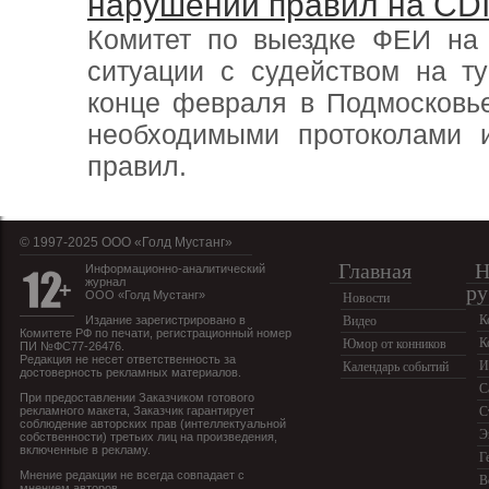
нарушений правил на CDI
Комитет по выездке ФЕИ на
ситуации с судейством на т
конце февраля в Подмосковье
необходимыми протоколами 
правил.
© 1997-2025 OOO «Голд Мустанг»
Главная
Н
Информационно-аналитический
журнал
ру
ООО «Голд Мустанг»
Новости
К
Издание зарегистрировано в
Видео
Комитете РФ по печати, регистрационный номер
К
Юмор от конников
ПИ №ФС77-26476.
Редакция не несет ответственность за
И
Календарь событий
достоверность рекламных материалов.
С
При предоставлении Заказчиком готового
рекламного макета, Заказчик гарантирует
С
соблюдение авторских прав (интеллектуальной
Э
собственности) третьих лиц на произведения,
включенные в рекламу.
Г
Мнение редакции не всегда совпадает с
В
мнением авторов.