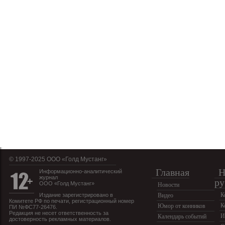
© 1997-2025 OOO «Голд Мустанг»
Главная
Н
Информационно-аналитический
журнал
ру
ООО «Голд Мустанг»
Новости
К
Издание зарегистрировано в
Видео
Комитете РФ по печати, регистрационный номер
К
Юмор от конников
ПИ №ФС77-26476.
Редакция не несет ответственность за
И
Календарь событий
достоверность рекламных материалов.