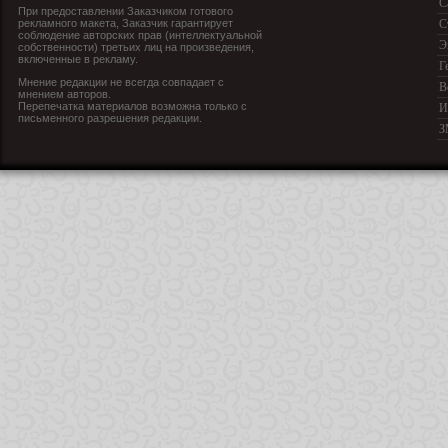
С
При предоставлении Заказчиком готового
рекламного макета, Заказчик гарантирует
С
соблюдение авторских прав (интеллектуальной
Э
собственности) третьих лиц на произведения,
включенные в рекламу.
Г
Мнение редакции не всегда совпадает с
В
мнением авторов.
Перепечатка материалов возможна только с
И
письменного разрешения редакции.
З