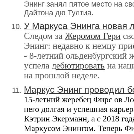
Энинг занял пятое место на с
Дайтона дю Тултиа.
У Маркуса Энинга новая 
Следом за
Жеромом Гери
св
Энинг: недавно к немцу при
- 8-летний ольденбургский 
успела д
ебютировать
на нац
на прошлой неделе.
Маркус Энинг проводил б
15-летний жеребец Фирс ов Ло
него долгая и успешная карьер
Кэтрин Экерманн, а с 2018 года
Маркусом Энингом. Теперь Фи