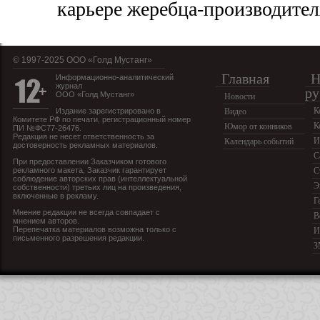
карьере жеребца-производител
© 1997-2025 OOO «Голд Мустанг»
Главная
Н
Информационно-аналитический
журнал
ру
ООО «Голд Мустанг»
Новости
К
Издание зарегистрировано в
Видео
Комитете РФ по печати, регистрационный номер
К
Юмор от конников
ПИ №ФС77-26476.
Редакция не несет ответственность за
И
Календарь событий
достоверность рекламных материалов.
С
При предоставлении Заказчиком готового
рекламного макета, Заказчик гарантирует
С
соблюдение авторских прав (интеллектуальной
Э
собственности) третьих лиц на произведения,
включенные в рекламу.
Г
Мнение редакции не всегда совпадает с
В
мнением авторов.
Перепечатка материалов возможна только с
И
письменного разрешения редакции.
З