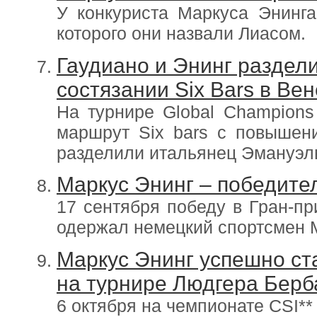
У конкуриста Маркуса Энинг
которого они назвали Лиасом.
Гаудиано и Энинг раздел
состязании Six Bars в Вен
На турнире Global Champion
маршрут Six bars c повышен
разделили итальянец Эмануэль
Маркус Энинг – победите
17 сентября победу в Гран-пр
одержал немецкий спортсмен 
Маркус Энинг успешно ст
на турнире Людгера Берб
6 октября на чемпионате CSI**