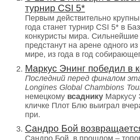
турнир CSI 5*
Первым действительно крупны
года станет турнир CSI 5* в Ба
конкуристы мира. Сильнейшие
предстанут на арене одного и
мире, из года в год собирающе
Маркус Энинг победил в 
Последний перед финалом эта
Longines Global Chambions Tou
немецкому
всаднику
Маркусу 
кличке Плот Блю выиграл вчер
при.
Сандро Бой возвращаетс
Сандро Бой, в прошлом – топо