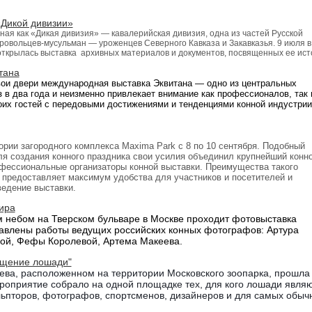
«Дикой дивизии»
тная как «Дикая дивизия» — кавалерийская дивизия, одна из частей Русской
ровольцев-мусульман — уроженцев Северного Кавказа и Закавказья. 9 июля в
открылась выставка архивных материалов и документов, посвященных ее ист
тана
вои двери
международная выставка Эквитана — одно из центральных
 в два года и неизменно привлекает внимание
как
профессионалов,
так
оих гостей с передовыми достижениями и тенденциями конной индустрии
тории загородного комплекса Maxima Park с 8 по 10 сентября. Подобный
ля создания конного праздника свои усилия объединил крупнейший конно
фессиональные организаторы конной выставки. Преимущества такого
 предоставляет максимум удобства для участников и посетителей и
ведение выставки.
ира
м небом на Тверском бульваре в Москве проходит фотовыставка
авлены работы ведущих российских конных фотографов: Артура
вой, Фефы Королевой, Артема Макеева.
ящение лошади"
ва, расположенном на территории Московского зоопарка, прошла 
оприятие собрало на одной площадке тех, для кого лошади явля
льпторов, фотографов, спортсменов, дизайнеров и для самых обыч