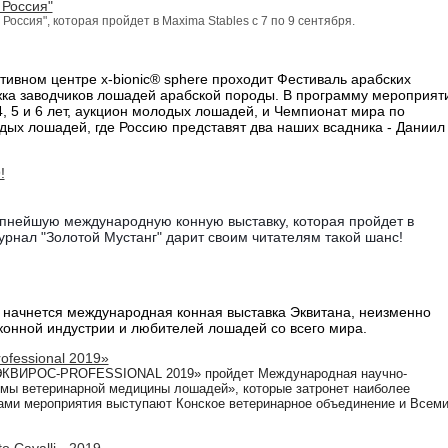
 Россия"
оссия", которая пройдет в Maxima Stables с 7 по 9 сентября.
тивном центре x-bionic® sphere проходит Фестиваль арабских
жка заводчиков лошадей арабской породы. В программу мероприят
, 5 и 6 лет, аукцион молодых лошадей, и
Чемпионат мира по
ых лошадей, где Россию представят
два наших всадника - Даниил
!
упнейшую международную конную выставку, которая пройдет в 
урнал "Золотой Мустанг" дарит своим читателям такой шанс!
н начнется международная конная выставка Эквитана, неизменно
онной индустрии и любителей лошадей со всего мира.
fessional 2019»
и «ЭКВИРОС-PROFESSIONAL 2019» пройдет
Международная научно-
мы ветеринарной медицины лошадей», которые затронет наиболее
ами мероприятия выступают
К
онское ветеринарное объединение
и
Всеми
 Cavalli - 2019