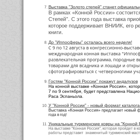
Выставка "Золото степей" станет официа
В рамках «Конной России» состоитс
Степей”.
C этого года выставка при
которое поддерживает ВНИИК, его р
книги.
До "Иппосферы" осталась всего неделя!
С 9 по 12 августа в конгрессионно-выста
международная конная выставка "Иппосф
развлекательная программа, породные в
товарами для всадника и лошади и откр
сфотографироваться с четвероногими уч
Гостям "Конной России" покажут андалузов
На конной выставке «Конная Россия», кото
7 по 9 сентября, будет представлена Нац
Раса Эспаньола.
У "Конной России" - новый формат каталога
Выставка «Конная Россия» предлагает новый 
года в год!
Уникальные туркменcкие ковры на "Конной 
На выставке "Конная Россия", которая пройдет в 
работы представит знаменитый туркменский маст