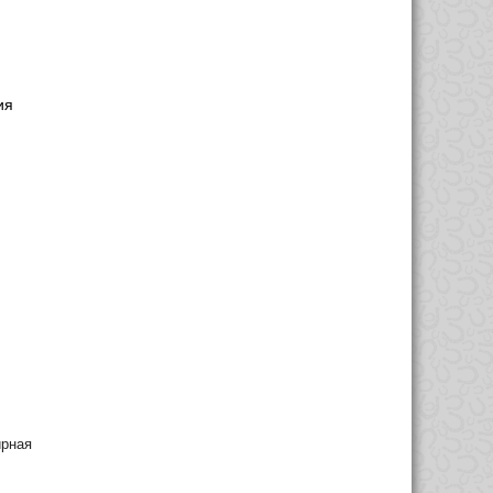
ия
рная