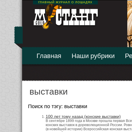
ГЛАВНЫЙ ЖУРНАЛ О ЛОШАДЯХ
Главная
Наши рубрики
Ре
выставки
Поиск по тэгу: выставки
100 лет тому назад (конские выставки)
В сентябре 1899 года в Москве прошла первая Вс
конских выставок в дореволюционной России. Ровно
(в новейшей истории) Всероссийская конская выст