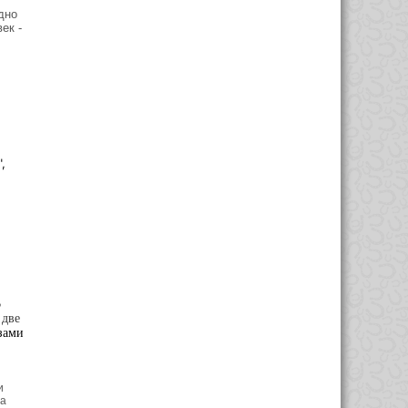
дно
век
-
,
В
 две
зами
и
за