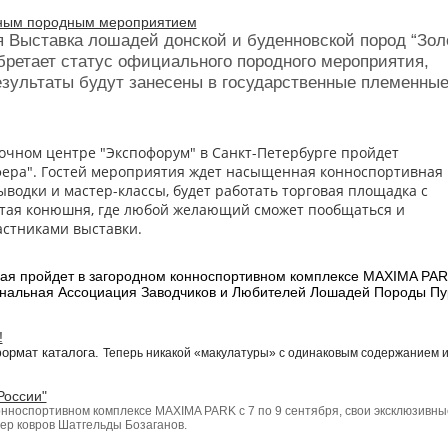
льным породным мероприятием
я Выставка лошадей донской и буденновской пород “Зол
обретает статус официального породного мероприятия,
езультаты будут занесены в государственные племенны
вочном центре "Экспофорум" в Санкт-Петербурге пройдет
ера". Гостей мероприятия ждет насыщенная конноспортивная 
ыводки и мастер-классы,
будет работать торговая площадка с
ытая конюшня, где любой желающий сможет пообщаться и
астниками выставки.
рая пройдет в загородном конноспортивном комплексе MAXIMA PAR
иональная Ассоциация Заводчиков и Любителей Лошадей Породы Пу
!
формат каталога.
Теперь никакой «макулатуры» с одинаковым содержанием 
России"
конноспортивном комплексе MAXIMA PARK с 7 по 9 сентября, свои эксклюзивны
ер ковров Шатгельды Бозаганов.