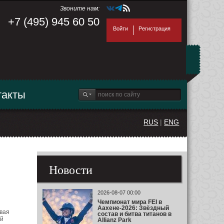
Звоните нам:
+7 (495) 945 60 50
Войти
Регистрация
такты
RUS
|
ENG
Новости
2026-08-07 00:00
Чемпионат мира FEI в
Аахене-2026: Звёздный
рвая
состав и битва титанов в
ой
Allianz Park