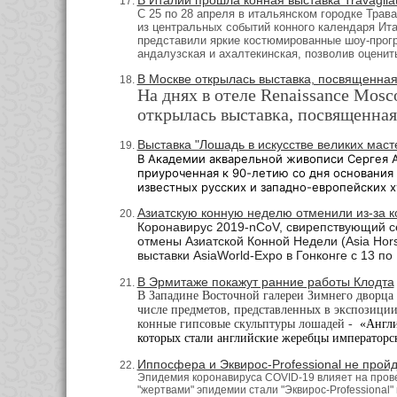
С 25 по 28 апреля в итальянском городке Трава
из центральных событий конного календаря Ита
представили яркие костюмированные шоу-програ
андалузская и ахалтекинская, позволив оценит
В Москве открылась выставка, посвященна
На днях в отеле Renaissance Mos
открылась выставка, посвященна
Выставка "Лошадь в искусстве великих мас
В Академии акварельной живописи Сергея А
приуроченная к 90-летию со дня основания 
известных русских и западно-европейских 
Азиатскую конную неделю отменили из-за 
Коронавирус 2019-nCoV, свирепствующий се
отмены Азиатской Конной Недели (
Asia Hor
выставки AsiaWorld-Expo в Гонконге с 13 п
В Эрмитаже покажут ранние работы Клодта
В Западине Восточной галереи Зимнего дворца 
числе предметов, представленных в экспозиции
конные гипсовые скульптуры лошадей -
«Англи
которых стали
английские жеребцы император
Иппосфера и Эквирос-Professional не прой
Эпидемия коронавируса COVID-19 влияет на прове
"жертвами" эпидемии стали "Эквирос-Professional"