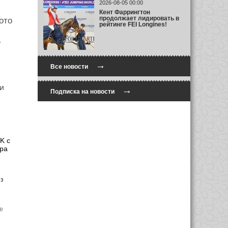
2026-08-05 00:00
Кент Фаррингтон
продолжает лидировать в
ото
рейтинге FEI Longines!
е
→
Все новости
и
→
Подписка на новости
K с
ра
из
е