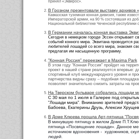
принял «Эквирос».
В Грозном презентовали выставку архивов 
Кавказская туземная конная дивизия, также извес
Императорской армии, на 90 % состоявшая из доб
Национальной библиотеке Чеченской республики 
В Германии началась конная выставка Экви
Сегодня в
немецком городе Эссен
открывает с
событий конного мира. Эквитана пр
оводится
раз
любителей лошадей со всего мира, знакомя св
предлагая им насыщенную программу.
"Конная Россия" переезжает в Maxima Park
В этом году “Конная Россия" пройдет на терри
проект в нашей стране реализуется впервые: д
спортивный клуб международного уровня и про
партнерства видны сразу – подобная площадка
позволяет значительно снизить затраты на про
На Тверском бульваре собрались лошади м
С 30 мая по 1 июля в Галерее под открыты
"Лошади мира". Вниманию зрителей предст
Бабоева, Екатерины Друзь, Алексии Хруще
В Доме Клюева прошла Арт-пятница "Посв
В минувшую пятницу в жилом Доме П.Т.Клюе
пятница «Посвящение лошади». Данное мер
источником вдохновения -
художников, ску
людей.