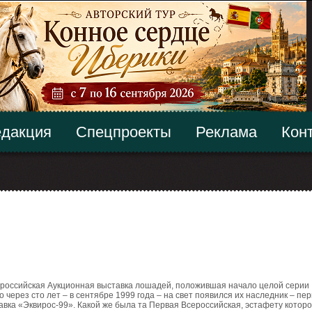
дакция
Спецпроекты
Реклама
Кон
ероссийская Аукционная выставка лошадей, положившая начало целой серии
 через сто лет – в сентябре 1999 года – на свет появился их наследник – пе
авка «Эквирос-99». Какой же была та Первая Всероссийская, эстафету котор