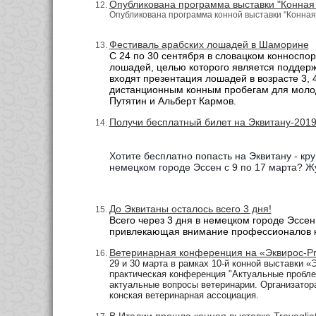
Опубликована программа выставки "Конная
Опубликована программа конной выставки "Конная Р
Фестиваль арабских лошадей в Шаморине
С 24 по 30 сентября в словацком конноспор
лошадей, целью которого является поддер
входят презентация лошадей в возрасте 3, 4
дистанционным конным пробегам для молод
Путятин и Альберт Кармов.
Получи бесплатный билет на Эквитану-2019
Хотите бесплатно попасть на Эквитану - кр
немецком городе Эссен с 9 по 17 марта? Ж
До Эквитаны осталось всего 3 дня!
Всего через 3 дня в немецком городе Эссе
привлекающая внимание профессионалов к
Ветеринарная конференция на «Эквирос-Pro
29 и 30 марта в рамках 10-й конной выставк
практическая конференция "Актуальные пробле
актуальные вопросы ветеринарии.
Организатор
конская ветеринарная ассоциация.
В Италии прошла конная выставка Travagliato