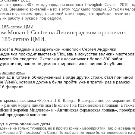
льято прошла 40-я международная выставка Travagliato Cavalli - 2019 - о
лии. Вниманию зрителей - а их в этом году
было порядка 50 тысяч чело
ммы с участием представителей таких пород, как арабская, лузитано,
ь их работу в руках и под седлом.
я 185-летию ЦМИ
cow Monarch Centre на Ленинградском проспекте
я 185-летию ЦМИ.
теров" в Академии акварельной живописи Сергея Андрияки
ндрияки проходит выставка "Лошадь в искусстве великих мастеров"
музея Коневодства. Экспозиция насчитывает более 300 работ
художников, ранее не демонстрировавшихся широкой публике.
коронавируса
йчас в Китае и обнаруженный в ряде других стран, стал причиной
se Week)
, которая должна была пройти уже в третий раз в рамках
о 16 февраля.
открылась выставка «Работы П.К. Клодта. К завершению реставрации». 
 - ранняя модель памятника Николаю I на Исакиевской площади, а также
йский жеребец Мидлетон» и «Английская фермерская лошадь», прообра
ской придворной конюшни.
дут в установленные даты
дение не только турниров, но и прочих конных мероприятий. Так, очередным
 в Москве и "Иппосфера" - в Санкт-Петербурге, которые были перенесены из-