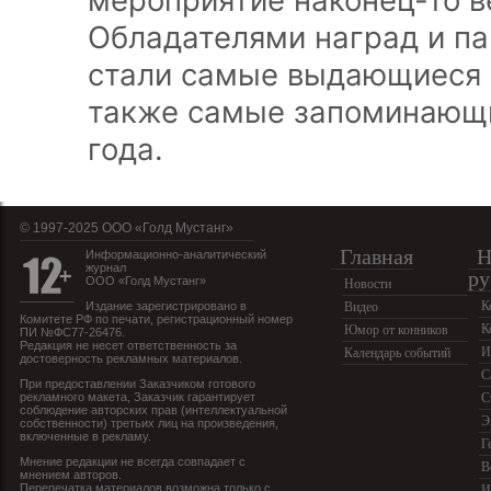
мероприятие наконец-то в
Обладателями наград и п
стали самые выдающиеся п
также самые запоминающ
года.
© 1997-2025 OOO «Голд Мустанг»
Главная
Н
Информационно-аналитический
журнал
ру
ООО «Голд Мустанг»
Новости
К
Издание зарегистрировано в
Видео
Комитете РФ по печати, регистрационный номер
К
Юмор от конников
ПИ №ФС77-26476.
Редакция не несет ответственность за
И
Календарь событий
достоверность рекламных материалов.
С
При предоставлении Заказчиком готового
рекламного макета, Заказчик гарантирует
С
соблюдение авторских прав (интеллектуальной
Э
собственности) третьих лиц на произведения,
включенные в рекламу.
Г
Мнение редакции не всегда совпадает с
В
мнением авторов.
Перепечатка материалов возможна только с
И