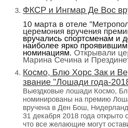
ФКСР и Ингмар Де Вос вр
10 марта в отеле "Метропо
церемония вручения преми
вручались спортсменам и д
наиболее ярко проявившим 
номинациям.
Открывали ц
Марина Сечина и Прездинет
Космо, Блю Хорс Зак и Ве
звание "Лошади года-201
Выездковые лошади Космо, Бл
номинированы на премию Лошад
вручена в Ден Бош, Нидерланд
31 декабря 2018 года открыто 
что все желающие могут остави