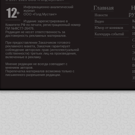
Главная
Н
Информационно-аналитический
журнал
ру
ООО «Голд Мустанг»
Новости
К
Издание зарегистрировано в
Видео
Комитете РФ по печати, регистрационный номер
К
Юмор от конников
ПИ №ФС77-26476.
Редакция не несет ответственность за
И
Календарь событий
достоверность рекламных материалов.
С
При предоставлении Заказчиком готового
рекламного макета, Заказчик гарантирует
С
соблюдение авторских прав (интеллектуальной
Э
собственности) третьих лиц на произведения,
включенные в рекламу.
Г
Мнение редакции не всегда совпадает с
В
мнением авторов.
Перепечатка материалов возможна только с
И
письменного разрешения редакции.
З