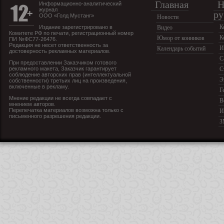
Главная
Н
Информационно-аналитический
журнал
ру
ООО «Голд Мустанг»
Новости
К
Издание зарегистрировано в
Видео
Комитете РФ по печати, регистрационный номер
К
Юмор от конников
ПИ №ФС77-26476.
Редакция не несет ответственность за
И
Календарь событий
достоверность рекламных материалов.
С
При предоставлении Заказчиком готового
рекламного макета, Заказчик гарантирует
С
соблюдение авторских прав (интеллектуальной
Э
собственности) третьих лиц на произведения,
включенные в рекламу.
Г
Мнение редакции не всегда совпадает с
В
мнением авторов.
Перепечатка материалов возможна только с
И
письменного разрешения редакции.
З