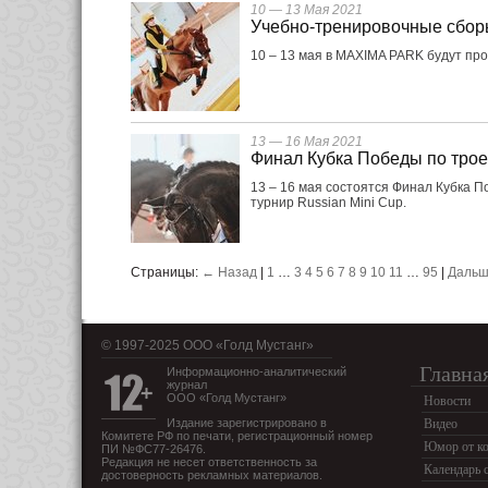
10 — 13 Мая 2021
Учебно-тренировочные сбор
10 – 13 мая в MAXIMA PARK будут пр
13 — 16 Мая 2021
Финал Кубка Победы по тро
13 – 16 мая состоятся Финал Кубка 
турнир Russian Mini Cup.
Страницы:
← Назад
|
1
…
3
4
5
6
7
8
9
10
11
…
95
|
Дальш
© 1997-2025 OOO «Голд Мустанг»
Главна
Информационно-аналитический
журнал
ООО «Голд Мустанг»
Новости
Издание зарегистрировано в
Видео
Комитете РФ по печати, регистрационный номер
Юмор от ко
ПИ №ФС77-26476.
Редакция не несет ответственность за
Календарь 
достоверность рекламных материалов.