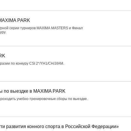
 MAXIMA PARK
нкурной серии турниров MAXIMA MASTERS и Финал
уру.
ARK
разии по конкуру CSI 2*/YH1/CH/J/IAM.
ы по выездке в MAXIMA PARK
проходить учебно-тренировочные сборы по выездке.
ти развития конного спорта в Российской Федерации»