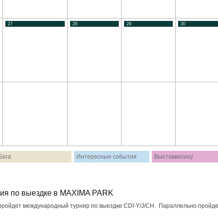
27
28
29
30
Бега
Интересные события
Выставки/шоу
ия по выездке в MAXIMA PARK
пройдет международный турнир по выездке CDI-Y/J/CH. Параллельно пройд