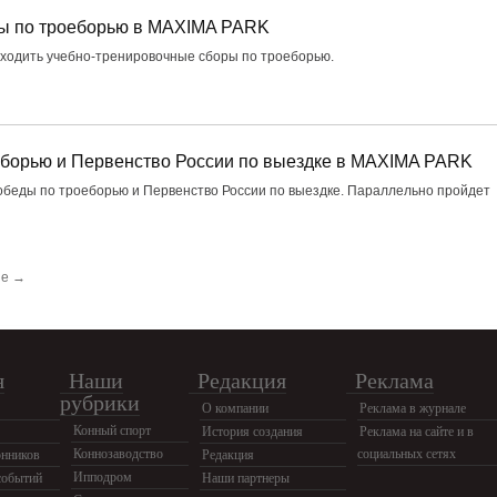
ы по троеборью в MAXIMA PARK
оходить учебно-тренировочные сборы по троеборью.
еборью и Первенство России по выездке в MAXIMA PARK
Победы по троеборью и Первенство России по выездке. Параллельно пройдет
е →
я
Наши
Редакция
Реклама
рубрики
О компании
Реклама в журнале
Конный спорт
История создания
Реклама на сайте и в
Коннозаводство
социальных сетях
нников
Редакция
Ипподром
событий
Наши партнеры