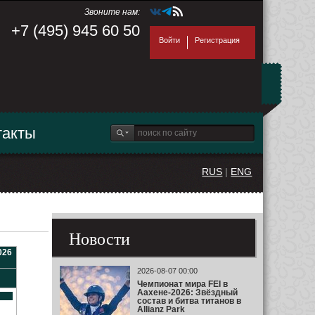
Звоните нам:
+7 (495) 945 60 50
Войти
Регистрация
такты
RUS
|
ENG
Новости
026
2026-08-07 00:00
Чемпионат мира FEI в
Аахене-2026: Звёздный
состав и битва титанов в
Allianz Park