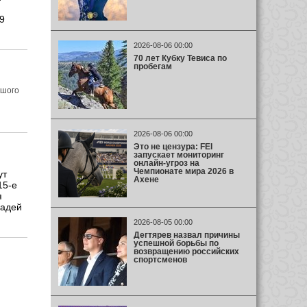
9
2026-08-06 00:00
70 лет Кубку Тевиса по
пробегам
ьшого
2026-08-06 00:00
Это не цензура: FEI
запускает мониторинг
онлайн-угроз на
Чемпионате мира 2026 в
ут
Ахене
15-е
я
шадей
2026-08-05 00:00
Дегтярев назвал причины
успешной борьбы по
возвращению российских
спортсменов