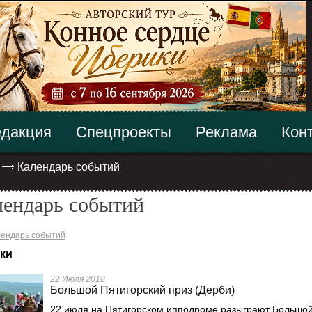
дакция
Спецпроекты
Реклама
Кон
Календарь событий
лендарь событий
ендарь событий
ки
22 Июля 2018
Большой Пятигорский приз (Дерби)
22 июля на Пятигорском ипподроме разыграют Большо