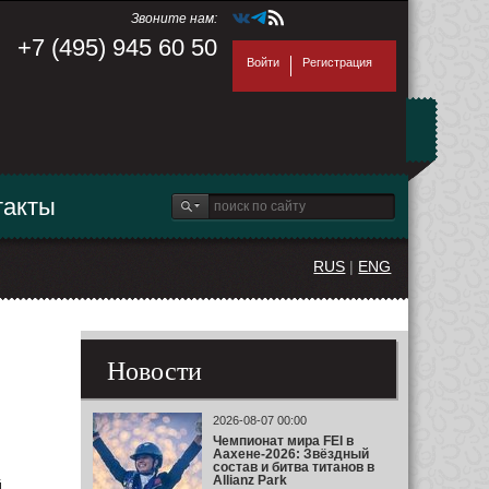
Звоните нам:
+7 (495) 945 60 50
Войти
Регистрация
такты
RUS
|
ENG
Новости
2026-08-07 00:00
Чемпионат мира FEI в
Аахене-2026: Звёздный
состав и битва титанов в
Allianz Park
й