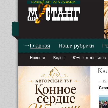
ГЛАВНЫЙ ЖУРНАЛ О ЛОШАДЯХ
Главная
Наши рубрики
Ре
Новости
Видео
Юмор от конников
Ка
←
Кал
Скач