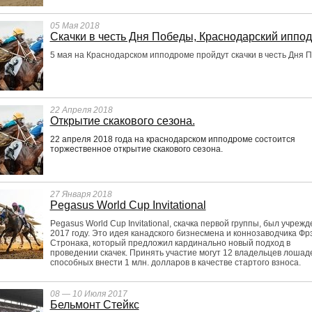
05 Мая 2018
Скачки в честь Дня Победы, Краснодарский иппо
5 мая на Краснодарском ипподроме пройдут скачки в честь Дня 
22 Апреля 2018
Открытие скакового сезона.
22 апреля 2018 года на краснодарском ипподроме состоится
торжественное открытие скакового сезона.
27 Января 2018
Pegasus World Cup Invitational
Pegasus World Cup Invitational, скачка первой группы, был учрежд
2017 году. Это идея канадского бизнесмена и коннозаводчика Фр
Стронака, который предложил кардинально новый подход в
проведении скачек. Принять участие могут 12 владельцев лошад
способных внести 1 млн. долларов в качестве стартого взноса.
08 — 10 Июля 2017
Бельмонт Стейкс