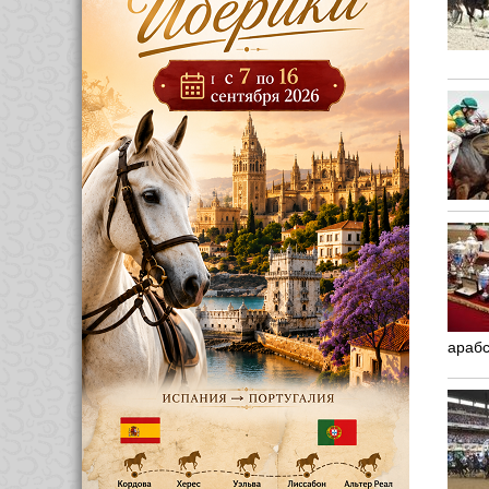
арабс