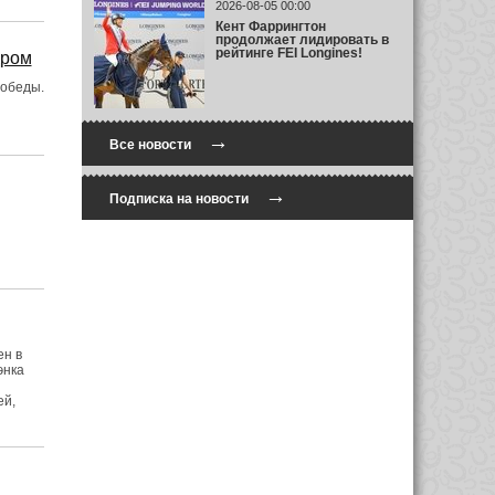
2026-08-05 00:00
Кент Фаррингтон
продолжает лидировать в
рейтинге FEI Longines!
дром
Победы.
→
Все новости
→
Подписка на новости
ен в
энка
ей,