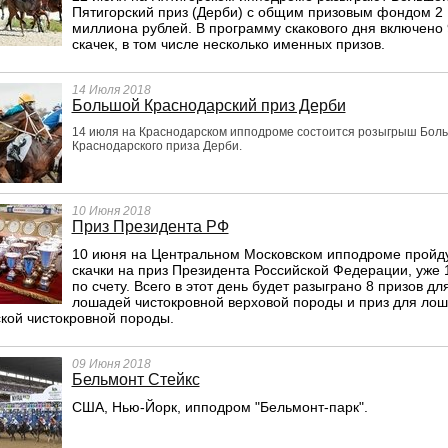
Пятигорский приз (Дерби) с общим призовым фондом 2
миллиона рублей. В программу скакового дня включено 
скачек, в том числе несколько именных призов.
14 Июля 2018
Большой Краснодарский приз Дерби
14 июля на Краснодарском ипподроме состоится розыгрыш Бол
Краснодарского приза Дерби.
10 Июня 2018
Приз Президента РФ
10 июня на Центральном Московском ипподроме пройд
скачки на приз Президента Российской Федерации, уже 
по счету. Всего в этот день будет разыграно 8 призов дл
лошадей чистокровной верховой породы и приз для ло
кой чистокровной породы.
09 Июня 2018
Бельмонт Стейкс
США, Нью-Йорк, ипподром "Бельмонт-парк".