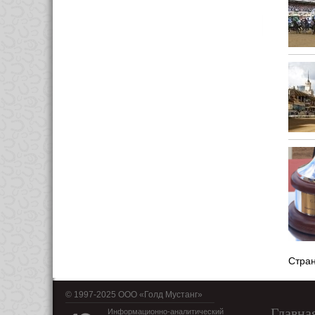
Стра
© 1997-2025 OOO «Голд Мустанг»
Главна
Информационно-аналитический