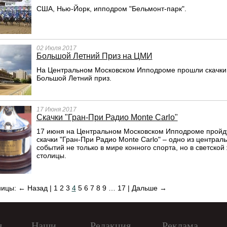
США, Нью-Йорк, ипподром "Бельмонт-парк".
02 Июля 2017
Большой Летний Приз на ЦМИ
На Центральном Московском Ипподроме прошли скачки
Большой Летний приз.
17 Июня 2017
Скачки "Гран-При Радио Monte Carlo"
17 июня на Центральном Московском Ипподроме пройд
скачки "Гран-При Радио Monte Carlo" – одно из централ
событий не только в мире конного спорта, но в светской
столицы.
ницы:
← Назад
|
1
2
3
4
5
6
7
8
9
…
17
|
Дальше →
я
Наши
Редакция
Реклама