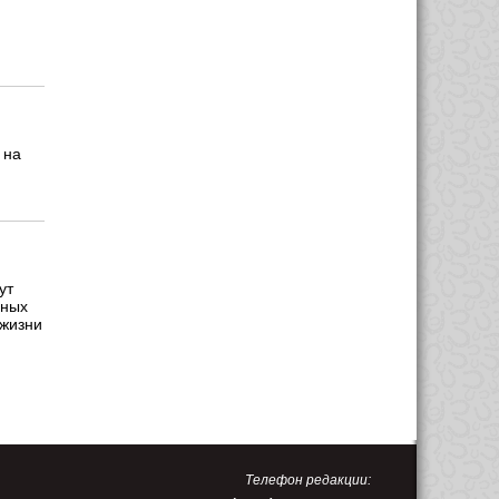
 на
ут
ьных
 жизни
Телефон редакции: