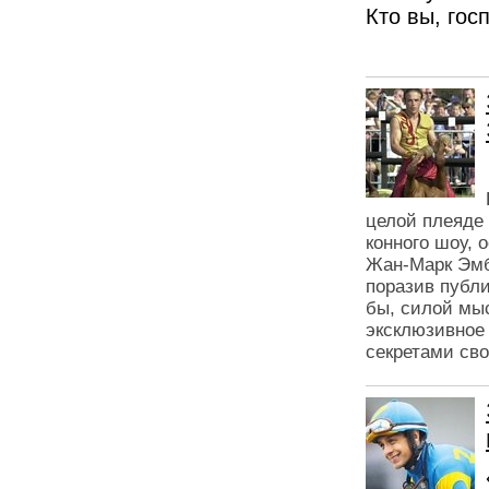
Кто вы, гос
целой плеяде
конного шоу, 
Жан-Марк Эмбе
поразив публ
бы, силой мы
эксклюзивное
секретами сво