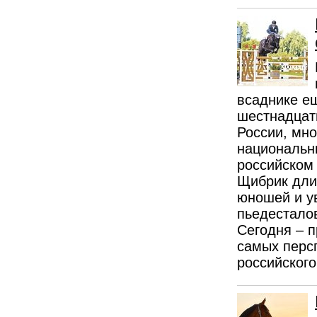
всаднике ещ
шестнадцать
России, мно
национальн
российском 
Щибрик дли
юношей и у
пьедестало
Сегодня – 
самых перс
российского