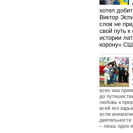
хотел добит
Виктор Эспи
слов не при
свой путь к
истории ла
корону» СШ
всех она проя
до путешеств
любовь к при
всей его карь
если внимател
деятельности
– лишь одна и