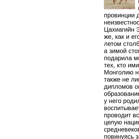
провинции 
неизвестно
Цахиагийн Э
же, как и е
летом стол
а зимой сто
подарила м
тех, кто им
Монголию н
также не ли
дипломов о
образование
у него роди
воспитывает
проводит вс
целую наци
средневеков
повинуясь з