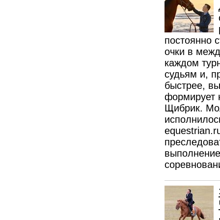
постоянно с
очки в меж
каждом тур
судьям и, п
быстрее, в
формирует н
Щибрик. Мол
исполнилось
equestrian.
преследова
выполнение
соревнован