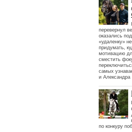
перевернул в
оказались под
«удаленку» не
придумать, ку
мотивацию дл
сместить фоку
переключиться
самых узнавае
и Александра 
по конкуру по