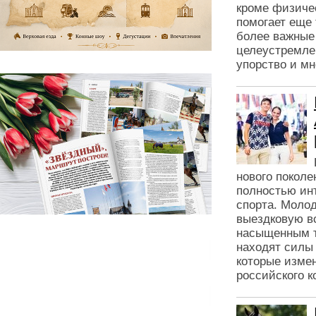
кроме физиче
помогает еще
более важные
целеустремлен
упорство и мн
нового поколе
полностью ин
спорта. Моло
выездковую вс
насыщенным т
находят силы
которые измен
российского к