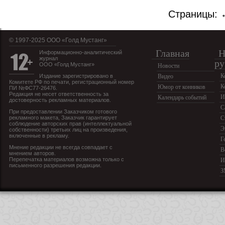
Страницы:
© 1997-2025 OOO «Голд Мустанг»
Главная
Н
Информационно-аналитический
журнал
ру
ООО «Голд Мустанг»
Новости
К
Издание зарегистрировано в
Видео
Комитете РФ по печати, регистрационный номер
К
Юмор от конников
ПИ №ФС77-26476.
Редакция не несет ответственность за
И
Календарь событий
достоверность рекламных материалов.
С
При предоставлении Заказчиком готового
рекламного макета, Заказчик гарантирует
С
соблюдение авторских прав (интеллектуальной
Э
собственности) третьих лиц на произведения,
включенные в рекламу.
Г
Мнение редакции не всегда совпадает с
В
мнением авторов.
Перепечатка материалов возможна только с
И
письменного разрешения редакции.
З