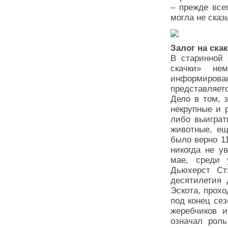
– прежде всег
могла не сказ
Залог на ска
В старинной 
скачки» не
информиров
представляет
Дело в том, 
некрупные и 
либо выиграт
животные, ещ
было верно 11
никогда не у
мае, среди 
Дьюхерст Ст
десятилетия 
Эскота, прохо
под конец сез
жеребчиков 
означал роль