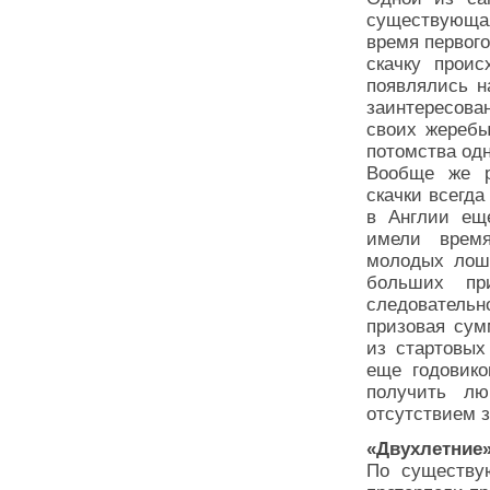
существующая
время первого
скачку проис
появлялись н
заинтересова
своих жеребы
потомства одн
Вообще же р
скачки всегда
в Англии ещ
имели время
молодых лоша
больших п
следовательн
призовая сум
из стартовых
еще годовик
получить л
отсутствием з
«Двухлетние
По существу