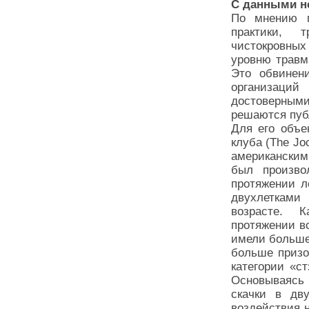
С данными н
По мнению п
практики, 
чистокровны
уровню травм
Это обвинени
организаций
достоверным
решаются пуб
Для его объе
клуба (The Jo
американским
был произво
протяжении л
двухлетками
возрасте. 
протяжении в
имели больше 
больше призо
категории «с
Основываясь
скачки в дву
воздействия н