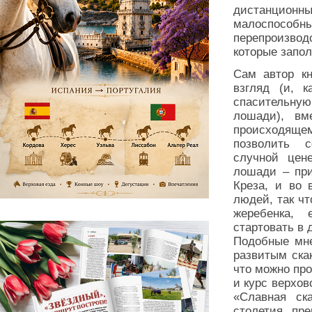
дистанцио
малоспособны
перепроизво
которые запо
Сам автор кн
взгляд (и, к
спасительную
лошади), вм
происходяще
позволить с
случной цене
лошади – пр
Креза, и во 
людей, так чт
жеребенка,
стартовать в 
Подобные мне
развитым ска
что можно про
и курс верхов
«Славная ск
столетия пр