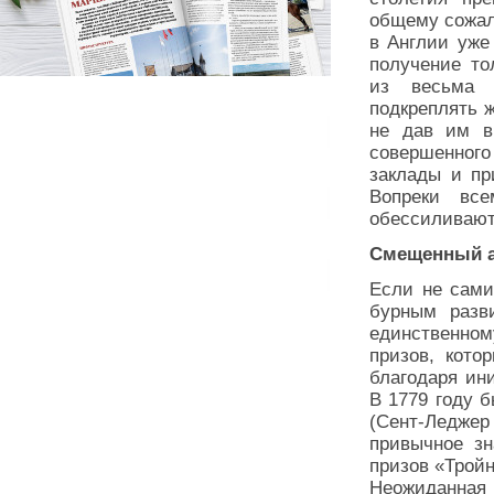
общему сожале
в Англии уже
получение то
из весьма 
подкреплять 
не дав им в
совершенног
заклады и пр
Вопреки все
обессиливаютс
Смещенный а
Если не сами
бурным разв
единственно
призов, кото
благодаря ин
В 1779 году 
(Сент-Леджер
привычное зн
призов «Трой
Неожиданная 