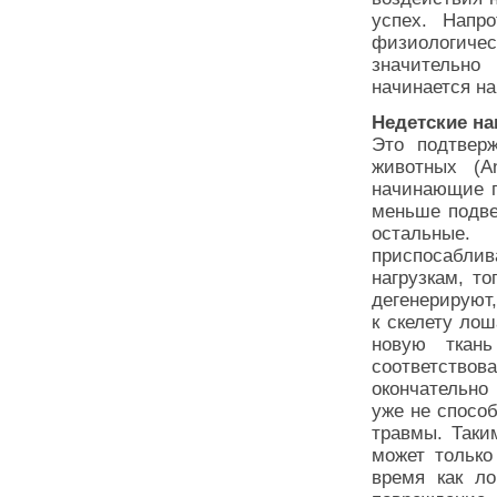
успех. Напро
физиологиче
значительно
начинается на
Недетские на
Это подтвер
животных (An
начинающие п
меньше подве
остальные
приспосабл
нагрузкам, то
дегенерируют,
к скелету ло
новую ткан
соответство
окончательно
уже не способ
травмы. Таки
может только
время как ло