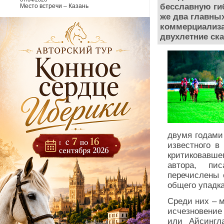
бесславную ги
Место встречи – Казань
же два главных
коммерциализ
двухлетние ска
двумя годами
известного в
критиковавше
автора, пи
перечислены 
общего упадка
Среди них – м
исчезновени
или Айсингл