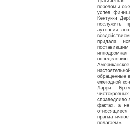
трагическая
переломы обе
успев финиш
Кентукки Дер
послужить п
аутопсия, ло
воздействием
придала но
поставившим
ипподромная 
определению.
Американское
настоятельн
обращенные в 
ежегодной ко
Ларри Брэм
чистокровных 
справедливо 
фактах, а не
относящиеся 
прагматичное
полагаем».