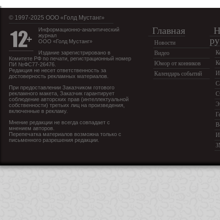
© 1997-2025 OOO «Голд Мустанг»
Главная
Н
Информационно-аналитический
журнал
ру
ООО «Голд Мустанг»
Новости
К
Издание зарегистрировано в
Видео
Комитете РФ по печати, регистрационный номер
К
Юмор от конников
ПИ №ФС77-26476.
Редакция не несет ответственность за
И
Календарь событий
достоверность рекламных материалов.
С
При предоставлении Заказчиком готового
рекламного макета, Заказчик гарантирует
С
соблюдение авторских прав (интеллектуальной
Э
собственности) третьих лиц на произведения,
включенные в рекламу.
Г
Мнение редакции не всегда совпадает с
В
мнением авторов.
Перепечатка материалов возможна только с
И
письменного разрешения редакции.
З