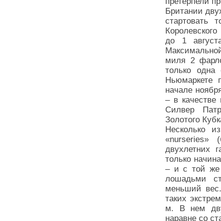
претерпели п
Британии дву
стартовать 
Королевского 
до 1 август
Максимально
миля 2 фарло
только одна 
Ньюмаркете п
начале ноябр
– в качестве
Силвер Патр
Золотого Кубк
Несколько и
«nurseries» 
двухлетних г
только начина
– и с той же
лошадьми ст
меньший вес.
таких экстре
м. В нем дв
наравне со с