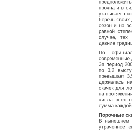
предположит
прочна и в си
указывает ск
беречь своих 
сезон и на в
равной степе
случае, тех 
давние традиц
По официал
современные 
За период 20
по 3,2 выст
превышает 3,
держалась на
скачек для л
на протяжении
числа всех п
сумма каждой 
Порочные ск
В нынешнем г
утраченное 