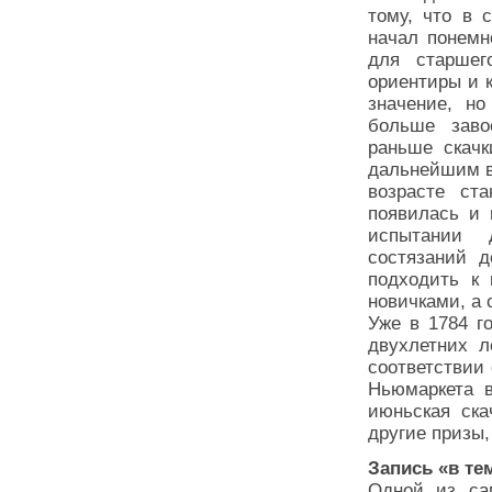
тому, что в 
начал понемн
для старшег
ориентиры и к
значение, н
больше заво
раньше скачк
дальнейшим в
возрасте ста
появилась и 
испытании 
состязаний 
подходить к
новичками, а
Уже в 1784 г
двухлетних 
соответствии
Ньюмаркета в
июньская ска
другие призы,
Запись «в т
Одной из са