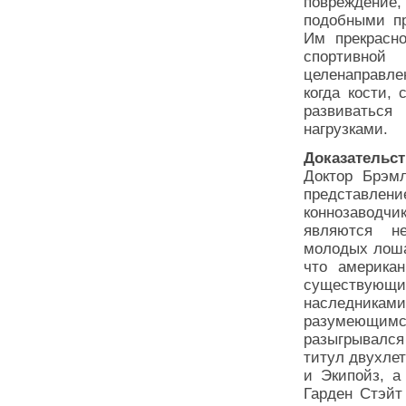
повреждение,
подобными пр
Им прекрасно
спортивной
целенаправле
когда кости,
развиватьс
нагрузками.
Доказательст
Доктор Брэмл
представле
коннозавод
являются н
молодых лоша
что америка
существующ
наследниками
разумеющим
разыгрывался
титул двухле
и Экипойз, а
Гарден Стэйт