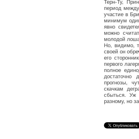
Терн-Ту, При
период между
участие в Бр
минимум один
явно свидете
можно счита
молодой лоша
Но, видимо, т
своей он обр
его сторонни
первого лагер
полное едино
достаточно 
прогнозы, ч
скачкам дегр
сбыться. Уж
разному, но з