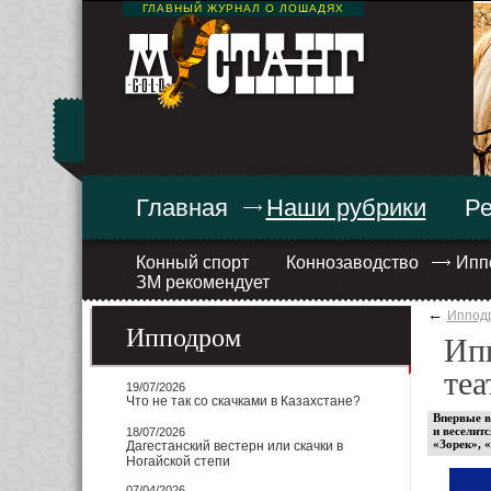
ГЛАВНЫЙ ЖУРНАЛ О ЛОШАДЯХ
Главная
Наши рубрики
Ре
Конный спорт
Коннозаводство
Ипп
ЗМ рекомендует
←
Иппод
Ипподром
Ип
теа
19/07/2026
Что не так со скачками в Казахстане?
Впервые в
и веселит
18/07/2026
«Зорек», 
Дагестанский вестерн или скачки в
Ногайской степи
07/04/2026