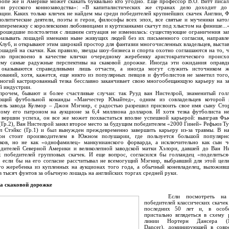
пе же и Америке может скакать буквально кто угодно. Еще профессор В.О. Витт писал
ии русского коннозаводства»: «В капиталистических же странах дело доходит до
ции. Каких только кличек не найдем мы среди победителей крупнейших скачек Англии, 
литические деятели, поэты и герои, философы всех эпох, все святые и мученики като
вперемежку с королевскими любовницами и куртизанками скачут под хлыстом на финише...
шедшие полстолетия с лишним ситуация не изменилась: существующие ограничения за
 называть лошадей именами ныне живущих людей без их письменного согласия, направл
луб, и открывают этим широкий простор для фантазии многочисленных владельцев, выст
ошадей на скачки. Как правило, звезды шоу-бизнеса и спорта охотно соглашаются на то, 
ло присвоено в качестве клички очередному жеребенку аристократического происхо
му самые радужные перспективы на скаковой дорожке. Иногда эти ожидания оправды
 оказываются справедливыми лишь отчасти, а иногда могут служить источником ж
ований, хотя, кажется, еще никто из популярных певцов и футболистов не заметил того
ногий кастрированный тезка бесславно заканчивает свою многообещающую карьеру на з
й индустрии.
м, бывают и более счастливые случаи: так Рууд ван Нистелрой, знаменитый голл
ющий футбольной команды «Манчестер Юнайтед», одним из совладельцев которой я
тель завода Кулмор – Джон Мэгнир, с радостью разрешил присвоить свое имя сыну Сто
ному его патроном на аукционе за 6,4 миллиона долларов. И хотя тезка футболиста н
 вершин успеха, он все же может похвастаться вполне успешной карьерой: выиграв Ф
(Гр.2), Ван Нистелрой занял второе место за будущим победителем «2000 Гиней» Рефьюз Т
л Стэйкс (Гр.1) и был вынужден преждевременно завершить карьеру из-за травмы. В н
он стоит производителем в Южном полушарии, где пользуется большой популярн
иков, но не как «однофамилец» манкунианского форварда, а исключительно как сын ч
одителей Северной Америки и великолепной заводской матки Хэлори, давшей до Ван Н
х победителей групповых скачек. И еще вопрос, согласился бы голландец «поделитьс
 если бы на его согласие рассчитывал не всемогущий Мэгнир, выбравший для этой цел
го жеребенка из купленных на аукционах того года, а обычный коневладелец, выложив
в тысяч фунтов за обычную лошадь на английских торгах средней руки.
на скаковой дорожке
Если посмотреть на с
победителей классических скаче
последних 50 лет и, в особе
пристально вглядеться в схему 
линии Нортерн Дансера (No
Dancer), доминирующей в совр