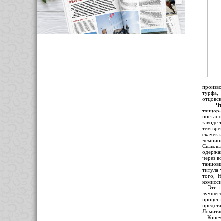
произво
турфа,
отцовск
Что пр
танцор»
постано
заводе 
тем вре
скачек 
чемпио
Скакова
одержан
через в
танцовщ
титула 
того, 
комисси
Эти три
лучшего
процен
предста
Ломита
Конечно