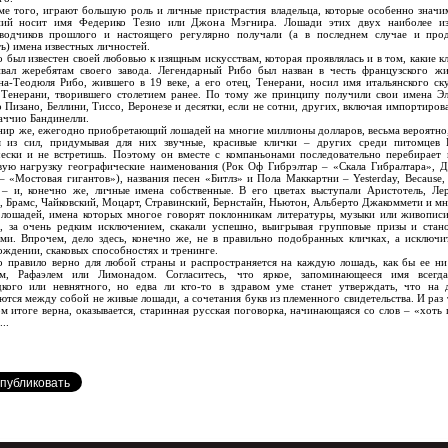
того, играют большую роль и личные пристрастия владельца, которые особенно значи
ний носит имя Федерико Тезио или Джона Мэгнира. Лошади этих двух наиболее из
аводчиков прошлого и настоящего регулярно получали (а в последнем случае и про
ь) имена известных личностей.
ыл известен своей любовью к изящным искусствам, которая проявлялась и в том, какие к
ивал жеребятам своего завода. Легендарный Рибо был назван в честь французского ж
а-Теодюля Рибо, жившего в 19 веке, а его отец, Тенерани, носил имя итальянского ск
 Тенерани, творившего столетием ранее. По тому же принципу получили свои имена Эл
 Пизано, Беллини, Тиссо, Веронезе и десятки, если не сотни, других, включая импортиров
аччио Бандинелли.
 же, ежегодно приобретающий лошадей на многие миллионы долларов, весьма вероятно
я из сил, придумывая для них звучные, красивые клички – других среди питомцев 
чески и не встретишь. Поэтому он вместе с компаньонами последовательно перебирает
вую нагрузку географические наименования (Рок Оф Гибрэлтар – «Скала Гибралтара», 
– «Мостовая гигантов»), названия песен «Битлз» и Пола Маккартни – Yesterday, Because,
 – и, конечно же, личные имена собственные. В его цветах выступали Аристотель, Ле
, Брамс, Чайковский, Моцарт, Стравинский, Бернстайн, Ньютон, Альберто Джакоммети и м
 лошадей, имена которых многое говорят поклонникам литературы, музыки или живопис
и, за очень редким исключением, скакали успешно, выигрывая групповые призы и стан
ми. Впрочем, дело здесь, конечно же, не в правильно подобранных кличках, а исключи
ждении, скаковых способностях и тренинге.
авило верно для любой страны и распространяется на каждую лошадь, как бы ее ни 
м, Рафаэлем или Лимонадом. Согласитесь, что яркое, запоминающееся имя всегд
дкого или невнятного, но едва ли кто-то в здравом уме станет утверждать, что на 
ются между собой не живые лошади, а сочетания букв из племенного свидетельства. И раз т
м итоге верна, оказывается, старинная русская поговорка, начинающаяся со слов – «хоть
...