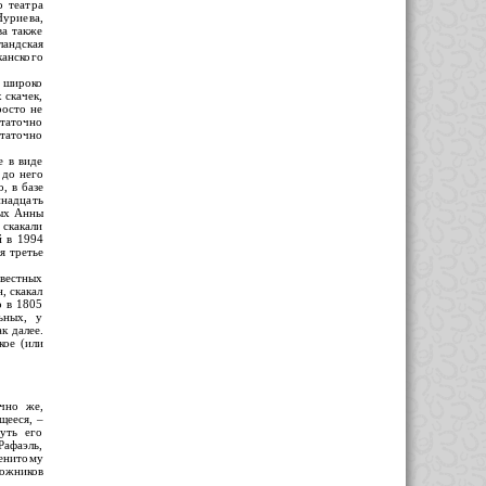
о театра
уриева,
ва также
ландская
анского
х широко
 скачек,
росто не
статочно
таточно
 в виде
 до него
, в базе
инадцать
ных Анны
 скакали
й в 1994
я третье
вестных
, скакал
о в 1805
ьных, у
к далее.
кое (или
чно же,
щееся, –
уть его
Рафаэль,
менитому
ожников