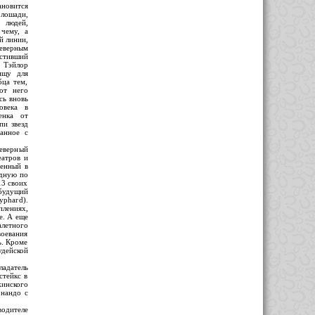
ановится
лошади,
людей,
 чему, а
й линии,
верным
тивший
Тэйлор
ищу для
бца тем,
от него
сь вновь
овека в
енка от
пи звезд
анное с
еверный
еатров и
денный в
рдную по
13 своих
 будущий
yphard).
плениях,
е. А еще
алетного
воевания
ь. Кроме
дейской
ладатель
стейкс в
инского
рнандо с
водителе