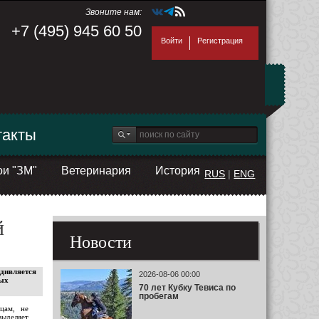
Звоните нам:
+7 (495) 945 60 50
Войти
Регистрация
такты
ои "ЗМ"
Ветеринария
История
RUS
|
ENG
й
Новости
удивляется
2026-08-06 00:00
ных
70 лет Кубку Тевиса по
пробегам
цам, не
выделяет