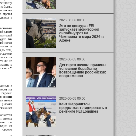
Алешкину
кобылы,
ы почти
е звучат
адывал в
2026-08-06 00:00
Это не цензура: FEI
асколько
запускает мониторинг
образом
онлайн-угроз на
едителей
Чемпионате мира 2026 в
удто бы
Ахене
ербистов
учных и
едь тем,
т далеко
тносятся
2026-08-05 00:00
ть ли не
акавшую
Дегтярев назвал причины
о как «У
успешной борьбы по
возвращению российских
спортсменов
занных с
несет на
 героев:
ля линии
2026-08-05 00:00
ак некая
Кент Фаррингтон
о рысака
продолжает лидировать в
огромное
рейтинге FEI Longines!
ускается
ми имена
внего по
 один из
 своего