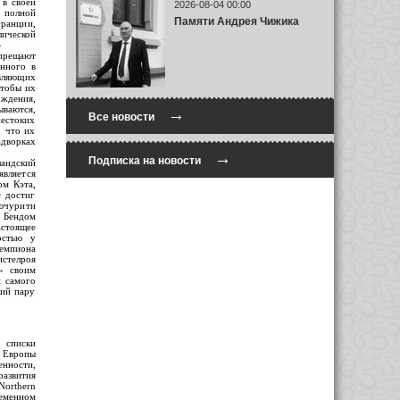
 в своей
2026-08-04 00:00
 полной
Памяти Андрея Чижика
Франции,
лической
»
прещают
енного в
авляющих
чтобы их
ждения,
ваются,
→
Все новости
естоких
, что их
адворках
→
Подписка на новости
андский
вляется
рм Кэта,
е достиг
ьючурити
у Бендом
астоящее
остью у
емпиона
истелроя
я» своим
и самого
ший пару
писки
к Европы
нности,
развития
rthern
еменном