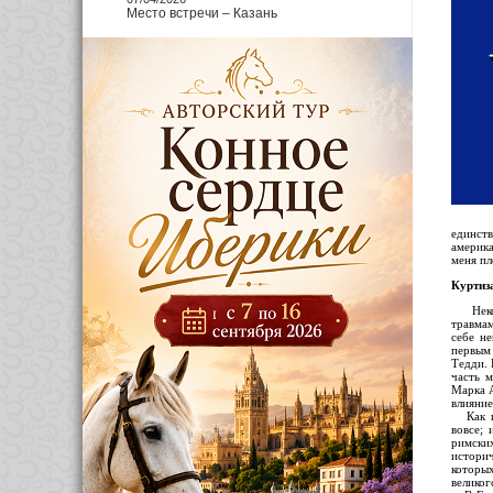
Место встречи – Казань
единст
америка
меня пл
Куртиз
Некото
травма
себе н
первым
Тедди. 
часть 
Марка А
влияние
Как изв
вовсе;
римски
истори
которы
великог