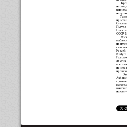
Кроме 
послед
конноз
получат
Тезио б
присва
Огюстен
Пьетро
Никколо
СССР Б
Мэгнир
выбилс
практи
смысло
Козуэй 
Kintyre
Галилео
других
все он
призера
происхо
Это пр
Акбаше
громоз
встреча
конечно
назови»