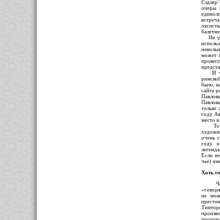
Сэдлер’
оперы 
единоли
встреч
оксист
балетме
Не удив
использ
невольн
может 
провес
предста
И что 
римской
было, к
сайта p
Павловы
Павловы
только 
году Ав
место в
Точно 
художни
очень с
году и
легенда
Если не
чье) им
Хоть го
Чем же
«говоря
не мож
престиж
Тинтор
произв
прошло