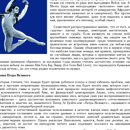
только уж совсем из ряда вон выходящих Воблу или 
Мечту (куда как неподходящее «колхозное» имя для 
одно происхождение которой от рекордистки Афродит
автоматически назначает ее в саморемонт). Все прочи
для него вполне обыденно, даже если владелец и вкл
имя, присвоенное его питомцу, особый смысл.
Существует распространенное мнение, что от того, н
«удачна» кличка лошади, некоторым мистическим 
зависит и ее судьба. Если взглянуть на списки поб
крупнейших скаковых призов мира, мы увидим как б
косвенное тому подтверждение: среди чемпионов и д
практически не встретишь имен совсем уж неблагозв
бессмысленных. Однако объясняется это в первую очер
что наиболее классные лошади, как правило, принадлежа
не случайным людям, которые к присвоению кличек о
так же серьезно, как и к другим аспектам своего дела. Чу
венным примером обратного за последние годы можно считать достаточно успешно ск
нскую кобылу по имени Айв Гота Бэд Ливер (Ive Gota Bad Liver), что переводится буквальн
охая печень», но это очень редкое исключение из правил.
анки Петра Великого
рые считают, что лошади будет проще добиться успеха и (или) избежать проблем, свя
ми и прочими неприятными неожиданностями, если она будет носить имя, которое уже 
екий отблеск славы и удачи. Для этой цели прекрасно подходят имена мифологических
 вспоминается гомеровский Аякс, во французской транскрипции Ажакс, отец основате
Годятся и исторические деятели давно минувших эпох, которые сами уже воспринимаются к
мифологии – здесь достаточно вспомнить известного дореволюционного отечественног
нтония и, конечно же, знаменитого Питер Зе Грэйта или «Петра Великого», оказавшего 
 на развитие стандартбредной породы.
естно, в отечественной практике использование в качестве кличек имен людей не доп
 исключения составляют разве что совсем древние и оттого кажущиеся полулегендарны
х императоров, поэтов и, как ни странно, политических деятелей сравнительно неда
ческим меркам прошлого. Одних рысистых Наполеонов, кажется, были уже десятки, ни
х, впрочем, не достиг на ипподроме ничего даже отдаленно похожего на завоевания
о двуногого тезки.