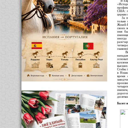
В Евро
«Истор
профана
США: по
церкви 
За про
только
Жокей-К
своих л
имя бы
имеюще
иногда
разочар
четверо
скаково
Впроче
напада
основа
куплен
высших
Стэйкс 
в Нэшн
время 
заводч
произв
четыре
именем,
дорого
десятко
Балет 