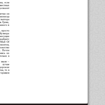
мы, если
вестных
должают
лички он
ивописца
ульптора
ь Греко,
анного в
, просто
Кулмора
 несущие
Джайантc
 Mull Of
рмонтов,
ножество
и. Почти
овясь их
тельно в
звали –
а лучше
дорожке
ак, то в
 горшком