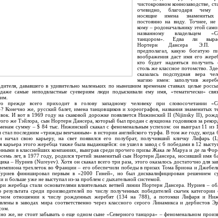
чистокровном коннозаводстве, ст
очевидно, благодаря чему 
носящие имена знаменитых 
постоянно на виду. Точнее, не
кому – родоначальнику этой само
названному владельцем «Се
танцором». Едва ли вырас
Нортерн Дансера Э.П. 
предполагал, какую богатую п
воображения даст имя его жере
кто будет надеяться получить 
столь же классное потомство. Зде
сказалась подспудная вера чел
магию имен: заполучив жереб
дителя, дававшего в удивительно маленьких по нынешним временам ставках целые россы
 даже самые неподвластные суевериям люди подыскивали ему имя, «тематически» связ
им.
ежде всего приходит в голову западному человеку при словосочетании «С
? Конечно же, русский балет, имена танцовщиков и хореографов, названия знаменитых т
вок. И вот в 1969 году на скаковой дорожке появляется Нижинский II (Nijinsky II), рож
того же Тэйлора, сын Нортерн Дансера, который был продан с аукциона годовиков за реко
менам сумму – $ 84 тыс. Нижинский скакал с феноменальным успехом: он выиграл 11 из 
и стал последним «трижды венчанным» в истории английского турфа. В том же году, когда
н начал свою карьеру, на свет появился его полубрат, получивший кличку Лифарь (L
я карьера этого жеребца также была выдающейся: он ушел в завод с 6 победами в 12 высту
ными в класснейших компаниях, выиграв среди прочего призы Жака ле Маруа и де ла Фор
осемь лет, в 1977 году, родился третий знаменитый сын Нортерн Дансера, носивший имя б
ика – Нуриев (Nureyev). Хотя он скакал всего три раза, этого оказалось достаточно для за
чемпиона трехлеток во Франции – его обеспечили победы в призах Тома Бриона и Джебел
Нуриев финишировал первым в «2000 Гиней», но был дисквалифицирован решением су
и и больше уже не выступал из-за проблем с дыхательной системой.
 жеребца стали основателями влиятельных ветвей линии Нортерн Дансера. Нуриев – об
 результата среди производителей по числу полученных победителей скачек категории 
тном отношении к числу рожденных жеребят (134 на 788), а потомки Лифаря и Ниж
влены в заводах мира соответственно через классного серого Линамикса и дербистов Э
сом.
 же, не стоит забывать о еще одном сыне «Северного танцора» – феноменальном произ