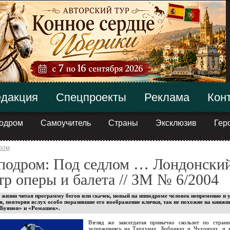
дакция
Спецпроекты
Реклама
Кон
одром
Самоучитель
Страны
Эксклюзив
Гер
ром
подром: Под седлом … Лондонски
тр оперы и балета // ЗМ № 6/2004
 жизни читая программу бегов или скачек, новый на ипподроме человек непременно и 
ся, повторяя вслух особо поразившие его воображение клички, так не похожие на книж
«Буянов» и «Ромашек».
Взгляд же завсегдатая привычно скользит по страни
задерживаясь на Тархунах, Бобриках и Чухонцах, и 