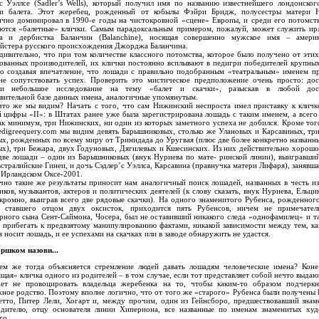
с Уэллсе (Sadler’s Wells), который получил имя по названию известнейшего лондонског
и балета. Этот жеребец, рожденный от кобылы Фэйри Бридж, полусестры матери Н
чно доминировал в 1990-е годы на чистокровной «сцене» Европы, и среди его потомст
аются «балетные» клички. Самым парадоксальным примером, пожалуй, может служить ир
ка и дербистка Баланчин (Balanchine), носящая совершенно мужское имя – америк
йстера русского происхождения Джорджа Баланчина.
ительно, что при том количестве классного потомства, которое было получено от эти
ованных производителей, их клички постоянно всплывают в педигри победителей крупных
о создавая впечатление, что лошади с правильно подобранным «театральным» именем п
не сопутствовать успех. Проверить это мистическое предположение очень просто: до
ти небольшое исследование на тему «балет и скачки», разыскав в любой дос
вительной базе данных имена, аналогичные упомянутым.
же мы видим? Начать с того, что сам Нижинский неспроста имел приставку к кличке
 цифры «II»: в Штатах ранее уже была зарегистрирована лошадь с таким именем, а всего
ак минимум, три Нижинских, ни один из которых заметного успеха не добился. Кроме того
edigreequery.com мы видим девять Барышниковых, столько же Улановых и Карсавиных, тр
х, рожденных по всему миру от Тринидада до Уругвая (плюс две более конкретно назван
х), три Бежара, двух Годуновых, Дягилевых и Кшесинских. Из них действительно хорошо
две лошади – один из Барышниковых (внук Нуриева по мате- ринской линии), выигравши
стралийские Гинеи, и дочь Сэдлер’с Уэллса, Карсавина (правнучка матери Лифаря), занявша
 Ирландском Оксе-2001.
такие же результаты приносит нам аналогичный поиск лошадей, названных в честь из
ков, музыкантов, актеров и политических деятелей (к слову сказать, внук Нуриева, Ельцин
кромно, выиграв всего две рядовые скачки). На одного знаменитого Рубенса, рожденног
 ставшего отцом двух оксисток, приходится пять Рубенсов, ничем не примечател
рного сына Сент-Саймона, Чосера, был не оставивший никакого следа «однофамилец» и та
 прибегать к предвзятому манипулированию фактами, никакой зависимости между тем, ка
я носит лошадь, и ее успехами на скачках или в заводе обнаружить не удастся.
ршком назови...
 тогда объясняется стремление людей давать лошадям человеческие имена? Коне
щая» кличка одного из родителей – в том случае, если тот представляет собой нечто выдаю
ет не провоцировать владельца жеребенка на то, чтобы каким-то образом подчеркн
ное родство. Поэтому вполне логично, что от того же «старого» Рубенса были получены 
етто, Питер Лели, Хогарт и, между прочим, один из Гейнсборо, предшествовавший зна
одителю, отцу основателя линии Хипериона, все названные по именам знаменитых худ
го.