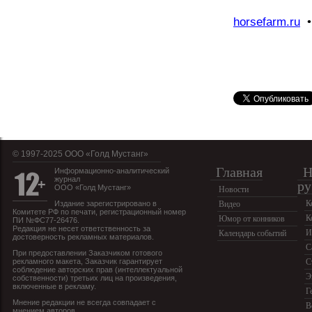
horsefarm.ru
• 
© 1997-2025 OOO «Голд Мустанг»
Главная
Н
Информационно-аналитический
журнал
ру
ООО «Голд Мустанг»
Новости
К
Издание зарегистрировано в
Видео
Комитете РФ по печати, регистрационный номер
К
Юмор от конников
ПИ №ФС77-26476.
Редакция не несет ответственность за
И
Календарь событий
достоверность рекламных материалов.
С
При предоставлении Заказчиком готового
рекламного макета, Заказчик гарантирует
С
соблюдение авторских прав (интеллектуальной
Э
собственности) третьих лиц на произведения,
включенные в рекламу.
Г
Мнение редакции не всегда совпадает с
В
мнением авторов.