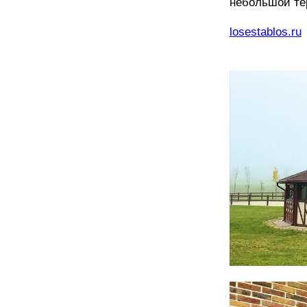
небольшой те
losestablos.ru