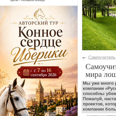
Цель – большой конкур
←
Самоучитель
Самоучит
мира ло
Мы уже много 
компании «Рус
способны убеж
Пожалуй, наст
проектов, кот
компании боль