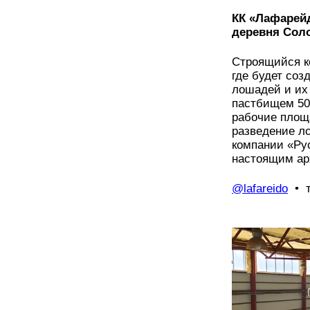
КК «Лафарейд
деревня Сол
Строящийся к
где будет со
лошадей и их
пастбищем 50 
рабочие площ
разведение л
компании «Рус
настоящим ар
@lafareido
• т