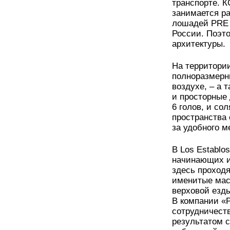
транспорте. К
занимается р
лошадей PRE (
России. Поэто
архитектуры.
На территории
полноразмерн
воздухе, – а 
и просторные
6 голов, и со
пространства 
за удобного м
В Los Establo
начинающих и
здесь проход
именитые мас
верховой езды
В компании «
сотрудничест
результатом 