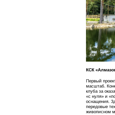
КСК «Алмазо
Первый проек
масштаб. Кон
клуба за оказ
«с нуля» и «п
оснащения. З
передовые тех
живописном м