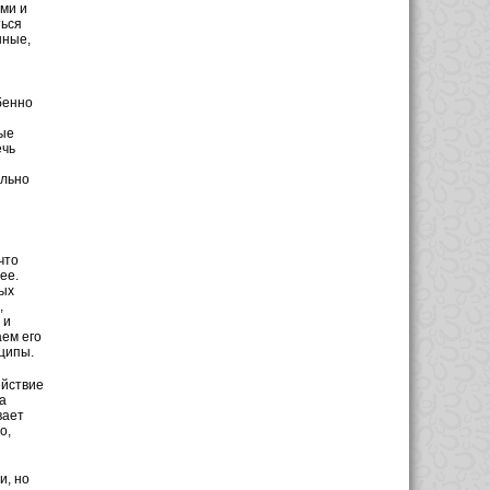
ми и
ться
нные,
бенно
ные
ечь
ельно
что
ее.
ых
,
 и
аем его
ципы.
ействие
а
вает
о,
и, но