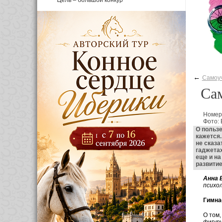
Цель – большой конкур
←
Самоу
Сам
Номер
Фото:
О пользе
кажется.
не сказа
гаджетах
еще и на
развитие
Анна 
психо
Гимна
О том,