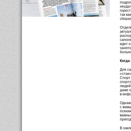
подрос
неудач
горест
так ка
сборах
Отдель
актуал
распор
сапоги
идет о
заняти
больно
Когда
Для са
«стаи»
Спорт 
спортс
людей,
даже о
в инфо
Однако
с живы
психик
важный
пригод
В закл