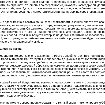
ток учится определять свои желания, реализовывать их, справляться с удача
ами, выстраивать отношения со сверстниками, находить новых друзей, дели
ями и победами. Дети, которые занимаются спортом, всегда более ответстве
к учатся планированию и самостоятельности (например, на соревнованиях и
).
но здесь можно сказать о финансовой грамотности (в конном спорте это осо
ьно): выделяя подростку какую-то определенную сумму в месяц, мы учим его
яжаться деньгами. Он сам может решать, копить ли ему долго на новые мод
, или сразу потратиться на недорогие вкусняшки для лошади. Естественно, р
 неких дополнительных бонусах, которые не должны влиять на безопасность
й, но которые дадут ребенку уверенность в себе, а родителю не будет мучит
 за его «неправильный» выбор.
 слова не нужны
мооценки подростка очень важно найти место в своей «стае». Все понимают, 
 могут быть разными: от группы «зацеперов» до кружка в Третьяковской галер
хорош тем, что предлагает ребенку социально-приемлемых кумиров – активн
менов, ведущих здоровый образ жизни, чемпионов, достигающих своих целей
 в принципе, делающих что-то хорошее, а не соревнующихся в сомнительных
пасных развлечениях. Таким образом, отправляя ребенка в спорт, мы погруж
рмационное поле, где главенствуют правильные моральные ценности и прин
 самый важный бонус именно конного спорта состоит в том, что это взаимод
м, теплым и мягким существом. Такое общение всегда положительно влияет н
у и нервную систему человека (не только ребенка!), учит эмпатии и вырабаты
 навык взаимодействия с окружающими без помощи слов, который, бесспорн
ится подростку в будущем.
ючение можно с уверенностью сказать, что конный спорт – это не просто хобб