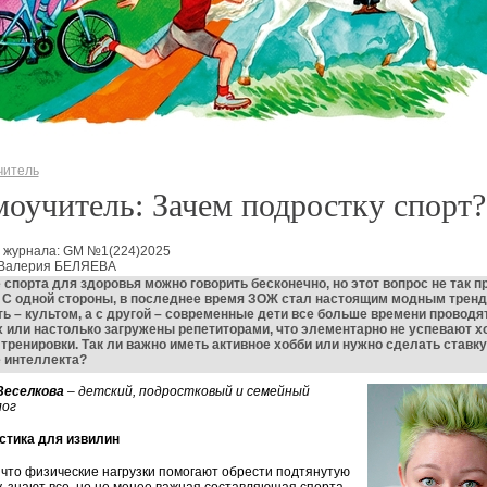
читель
оучитель: Зачем подростку спорт?
 журнала: GM №1(224)2025
 Валерия БЕЛЯЕВА
 спорта для здоровья можно говорить бесконечно, но этот вопрос не так пр
 С одной стороны, в последнее время ЗОЖ стал настоящим модным тренд
ть – культом, а с другой – современные дети все больше времени проводят
 или настолько загружены репетиторами, что элементарно не успевают х
 тренировки. Так ли важно иметь активное хобби или нужно сделать ставку
 интеллекта?
Веселкова
– детский, подростковый и семейный
лог
стика для извилин
 что физические нагрузки помогают обрести подтянутую