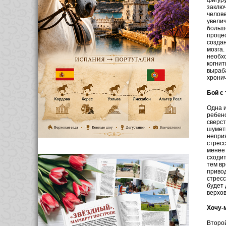
фигуру
заключ
челове
увелич
больше
процес
создан
мозга.
необхо
когнит
выраба
хронич
Бой с
Одна и
ребено
сверст
шуметь
неприя
стресс
менее 
сходит
тем вр
привод
стресс
будет 
верхов
Хочу-
Второй