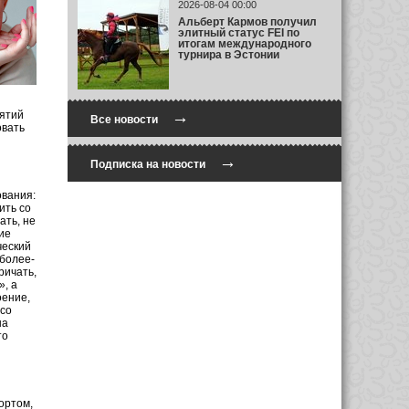
2026-08-04 00:00
Альберт Кармов получил
элитный статус FEI по
итогам международного
турнира в Эстонии
→
нятий
Все новости
овать
→
Подписка на новости
ования:
ить со
ать, не
ие
ческий
 более-
ричать,
», а
оение,
 со
на
то
ортом,