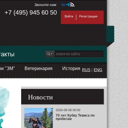
Звоните нам:
+7 (495) 945 60 50
Войти
Регистрация
такты
ои "ЗМ"
Ветеринария
История
RUS
|
ENG
Новости
2026-08-06 00:00
70 лет Кубку Тевиса по
пробегам