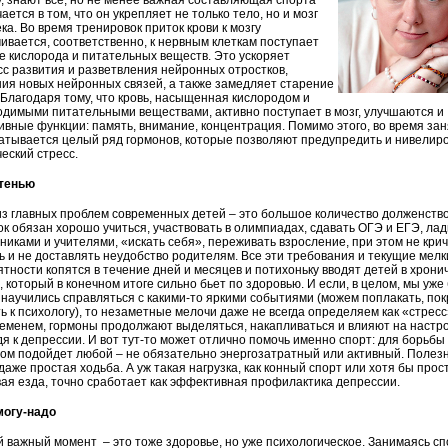
, знают все, но не менее важная составляющая спорта
ается в том, что он укрепляет не только тело, но и мозг
ка. Во время тренировок приток крови к мозгу
ивается, соответственно, к нервным клеткам поступает
 кислорода и питательных веществ. Это ускоряет
с развития и разветвления нейронных отростков,
ия новых нейронных связей, а также замедляет старение
 Благодаря тому, что кровь, насыщенная кислородом и
димыми питательными веществами, активно поступает в мозг, улучшаются и
ивные функции: память, внимание, концентрация. Помимо этого, во время за
тывается целый ряд гормонов, которые позволяют предупредить и нивелир
еский стресс.
 тенью
з главных проблем современных детей – это большое количество долженств
к обязан хорошо учиться, участвовать в олимпиадах, сдавать ОГЭ и ЕГЭ, лад
никами и учителями, «искать себя», переживать взросление, при этом не крич
 и не доставлять неудобство родителям. Все эти требования и текущие мелк
тности копятся в течение дней и месяцев и потихоньку вводят детей в хрони
, который в конечном итоге сильно бьет по здоровью. И если, в целом, мы уже
научились справляться с какими-то яркими событиями (можем поплакать, пок
ь к психологу), то незаметные мелочи даже не всегда определяем как «стресс
еменем, гормоны продолжают выделяться, накапливаться и влияют на настр
я к депрессии. И вот тут-то может отлично помочь именно спорт: для борьбы
ом подойдет любой – не обязательно энергозатратный или активный. Полез
даже простая ходьба. А уж такая нагрузка, как конный спорт или хотя бы прос
ая езда, точно сработает как эффективная профилактика депрессии.
могу-надо
 важный момент – это тоже здоровье, но уже психологическое. Занимаясь сп