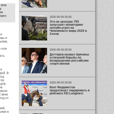
 или
у
ие
ерез
2026-08-06 00:00
Это не цензура: FEI
запускает мониторинг
онлайн-угроз на
Чемпионате мира 2026 в
Ахене
по
рвы и
ьями,
е
е или
2026-08-05 00:00
е
Дегтярев назвал причины
ать
успешной борьбы по
возвращению российских
спортсменов
ня
дой. В
под
тер
2026-08-05 00:00
дов,
Кент Фаррингтон
в.
продолжает лидировать в
овала
рейтинге FEI Longines!
 века
год от
вий,
ыжки в