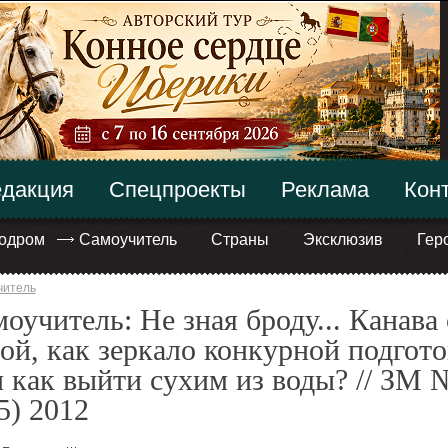
дакция
Спецпроекты
Реклама
Кон
одром
Самоучитель
Страны
Эксклюзив
Гер
читель
оучитель: Не зная броду... Канава 
ой, как зеркало конкурной подгот
 как выйти сухим из воды? // ЗМ 
5) 2012