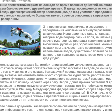
: Екатерина Штатнова
ние препятствий верхом на лошади во время военных действий, на охоте
авы было известно с древнейших времен. В труде, посвященном искусств
 езды древнегреческий автор Ксенофон (365 до н.э.) упоминал преодолен
м стенок и насыпей, но большинство его советов относились к прыжкам ч
и расщелины.
Эти препятствия ограничивали возможности
передвижения человека на всем пути развития
цивилизации. Ирригационные каналы, канавы, 
которым вода подводилась на поля, защитные 
прочие рукотворные преграды дополнялись руч
высохшими руслами рек, эррозией почв. Умени
лошади прыгать через такие препятствия, сухи
наполненные водой, существенно повышало е
ценность как транспорта, на котором можно уех
куда угодно.
веке, когда охота стала в Великобритании всеобщим увлечением дворянства и
го класса, всадник мог показать свое искусство и остаться в седле до конца д
 в том случае, если его лошадь без раздумий преодолевала рвы и канавы с во
оду в статье знаменитого английского спортивного журналиста, работавшего 
онимом «Нимрод», встречается упоминание о прыжке, который совершил мис
иттон и его лошадь Баронет через реку Перри. Длина прыжка составила 9 яр
переводе на метрическую систему счисления, составляет 8 с небольшим метро
век спустя, в 1948 году Международная федерация конного спорта зафиксир
 всадника на лошади на аналогичную длину как рекордный. В XIX и начале ХХ
и были случаи, когда в скачках с препятствиями ширина канав варьировалась 
 зависимости от интенсивности естественного водного потока.
лее ранние документы, касающиеся соревнований по преодолению препятст
ам информацию о том, что они сводились к двум видам: прыжки в высоту и пр