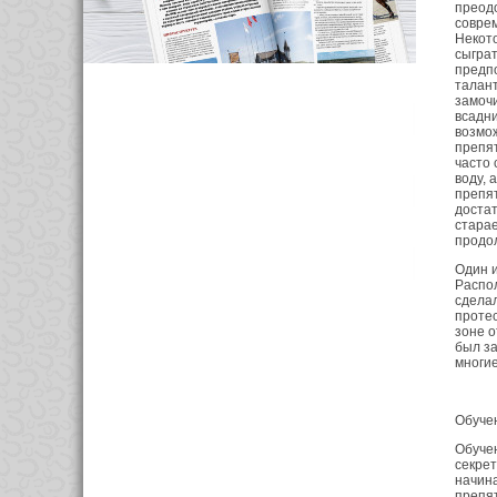
преод
совре
Некото
сыграт
предпо
талант
замочи
всадни
возмож
препят
часто 
воду, 
препят
доста
старае
продол
Один и
Распо
сделал
протес
зоне о
был за
многие
Обуче
Обуче
секрет
начина
препят