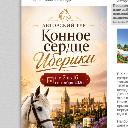
Цель – большой конкур
Автор
Преодоле
ради заб
верховой
всаднико
канавы 
В XIX 
средне
только
1835 г
псевд
Джон М
что в 
Почти 
прыжок
нередк
года в
Наибо
дают н