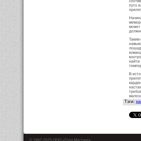
соотве
путо и
препят
Начина
мемора
может 
должно
Таким 
навыко
лошадь
команд
контро
найти 
темпе
В исто
препят
кардин
настаи
требов
малоза
Тэги:
ка
© 1997-2025 OOO «Голд Мустанг»