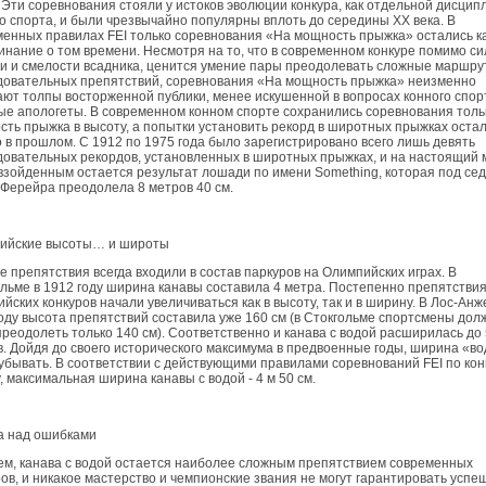
 Эти соревнования стояли у истоков эволюции конкура, как отдельной дисцип
о спорта, и были чрезвычайно популярны вплоть до середины ХХ века. В
енных правилах FEI только соревнования «На мощность прыжка» остались к
нание о том времени. Несмотря на то, что в современном конкуре помимо с
и и смелости всадника, ценится умение пары преодолевать сложные маршру
довательных препятствий, соревнования «На мощность прыжка» неизменно
ют толпы восторженной публики, менее искушенной в вопросах конного спор
ые апологеты. В современном конном спорте сохранились соревнования толь
ть прыжка в высоту, а попытки установить рекорд в широтных прыжках оста
 в прошлом. С 1912 по 1975 года было зарегистрировано всего лишь девять
овательных рекордов, установленных в широтных прыжках, и на настоящий
зойденным остается результат лошади по имени Something, которая под се
Ферейра преодолела 8 метров 40 см.
ийские высоты… и широты
 препятствия всегда входили в состав паркуров на Олимпийских играх. В
льме в 1912 году ширина канавы составила 4 метра. Постепенно препятстви
йских конкуров начали увеличиваться как в высоту, так и в ширину. В Лос-Анж
оду высота препятствий составила уже 160 см (в Стокгольме спортсмены дол
реодолеть только 140 см). Соответственно и канава с водой расширилась до 
. Дойдя до своего исторического максимума в предвоенные годы, ширина «в
убывать. В соответствии с действующими правилами соревнований FEI по ко
, максимальная ширина канавы с водой - 4 м 50 см.
а над ошибками
м, канава с водой остается наиболее сложным препятствием современных
ов, и никакое мастерство и чемпионские звания не могут гарантировать успе