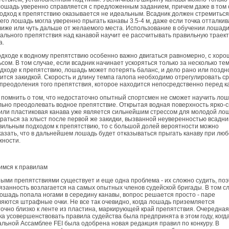
лошадь уверенно справляется с предложенным заданием, причем даже в том 
одход к препятствию оказывается не идеальным. Всадник должен стремиться 
его лошадь могла уверенно прыгать канавы 3.5-4 м, даже если точка отталки
лиже или чуть дальше от желаемого места. Использование в обучении лошад
ального препятствия над канавой научит ее рассчитывать правильную траек
а.
дходе к водному препятствию особенно важно двигаться равномерно, с хор
сом. В том случае, если всадник начинает ускоряться только за несколько те
дходе к препятствию, лошадь может потерять баланс, и дело рано или поздн
ится закидкой. Скорость и длину темпа галопа необходимо отрегулировать с
преодоления того препятствия, которое находится непосредственно перед к
помнить о том, что недостаточно опытный спортсмен не сможет научить ло
ьно преодолевать водное препятствие. Открытая водная поверхность ярко-с
или пластиковая канава уже является сильнейшим стрессом для молодой ло
раться за хлыст после первой же закидки, вызванной неуверенностью всадни
ильным подходом к препятствию, то с большой долей вероятности можно
азать, что в дальнейшем лошадь будет отказываться прыгать канаву при лю
жности.
имся к правилам
ыми препятствиями существует и еще одна проблема - их сложно судить, по
язанность возлагается на самых опытных членов судейской бригады. В том сл
ошадь попала ногами в середину канавы, вопрос решается просто - паре
яются штрафные очки. Не все так очевидно, когда лошадь приземляется
очно близко к ленте из пластина, маркирующей край препятствия. Очередная
а усовершенствовать правила судейства была предпринята в этом году, когд
льной Ассамблее FEI была одобрена новая редакция правил по конкуру. В