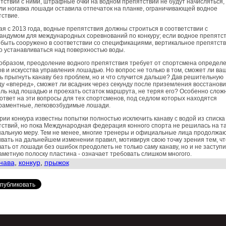
тствии с ними, штрафные очки на водном препятствии не будут начисляться,
ли ногавка лошади оставила отпечаток на планке, ограничивающей водное
ствие.
я с 2013 года, водные препятствия должны строиться в соответствии с
ндумом для международных соревнований по конкуру; если водное препятст
быть сооружено в соответствии со спецификациями, вертикальное препятст
 устанавливаться над поверхностью воды.
образом, преодоление водного препятствия требует от спортсмена определ
в и искусства управления лошадью. Но вопрос не только в том, сможет ли ва
 прыгнуть канаву без проблем, но и что случится дальше? Дав решительную
у «вперед», сможет ли всадник через секунду после приземления восстанови
ль над лошадью и проехать остаток маршрута, не теряя его? Особенно слож
ответ на эти вопросы для тех спортсменов, под седлом которых находятся
раментные, легковозбудимые лошади.
рии конкура известны попытки полностью исключить канаву с водой из списка
ствий, но пока Международная федерация конного спорта не решилась на т
альную меру. Тем не менее, многие тренеры и официальные лица продолжа
вать на дальнейшем изменении правил, мотивируя свою точку зрения тем, чт
ать от лошади без ошибок преодолеть не только саму канаву, но и не заступи
метную полоску пластина - означает требовать слишком многого.
нава
,
конкур
,
прыжок