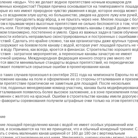
оление «воды». Что же делает водное препятствие ночным кошмаром для
менных конкуристов? Первая причина основывается на темпераменте лошаде
рые из них имеют природное чувство уважения к воде, которое иногда может
ь со всадником злую шутку, но большинство, увидев на дороге лужу или ручей,
читают преодолеть воду вброд, а не прыгать через нее. Многие лошади с б
ом к прыжкам через высотные препятствия не сильно беспокоятся о том, что
ть ноги. Поэтому обучение лошади преодолевать канавы с водой должно вес
ком планомерно, постепенно и умело. Одна из важных задач в таком обучении
ности избегать неправильно сконструированных и построенных с ошибками
ствий. Сделать это крайне сложно, так как организаторы даже крупных турни
сооружают на боевом поле канаву с водой, которая учит лошадей прыгать не 
а в воду. Причина, как всегда, кроется в финансах. Строительство хорошего во
ствия - затратное мероприятие, а переносные канавы зачастую не имеют
точной ширины. Международная федерация конного спорта уже много лет
тся ввести минимальные стандарты водных препятствий, но периодически
жают появляться серьезные ошибки в проектировании канав.
з таких случаев произошел в сентябре 2011 года на чемпионате Европы по ко
ложение канавы на поле и оформление ее со стороны отталкивания и призе
и препятствие практически не заметным для лошадей. После нескольких
тов, поданных менеджерами команд-участниц, канава была модифицирована 
тталкивания появилось более высокое заложение, а в зоне приземления пла
менен с желтого на красный. Ошибки в строительстве канавы имели дорогую 
 фавориты соревнования получили штрафные очки только на этом препятств
ние
ние лошадей преодолению канав с водой не имеет особых упражнений или
ов, и основывается на тех же принципах, что и обычный конкурный тренинг. 
ть с очень маленьких канав шириной от 160 до 180 см с вертикальным
ствием, установленным над ними. Увеличивать ширину канавы можно только 