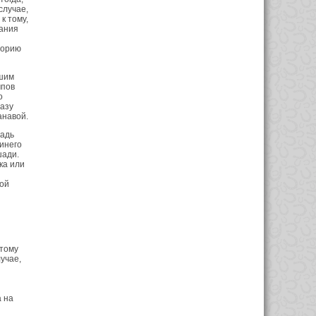
случае,
к тому,
вания
и
торию
ошим
мпов
о
разу
анавой.
шадь
инего
шади.
ка или
бой
этому
учае,
а на