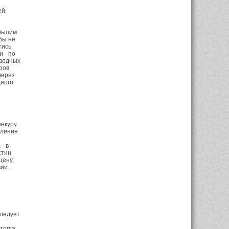
й.
ольшим
бы не
тись
 - по
 водных
ров
через
дного
нкуру.
мления
- в
стин
цену,
ии.
Следует
тогда,