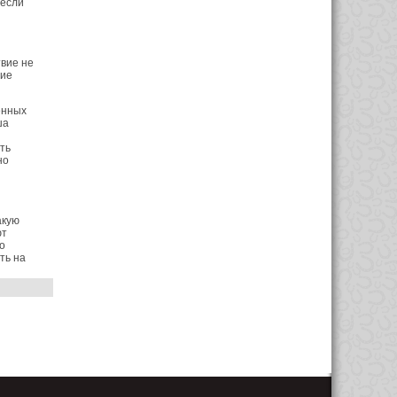
 если
вие не
вие
енных
ша
ть
но
акую
ют
о
ть на