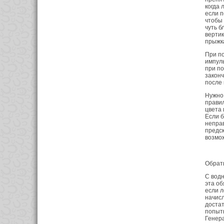
когда 
если п
чтобы 
чуть б
вертик
прыжк
При по
импуль
при по
законч
после 
Нужно 
правил
цвета 
Если б
неправ
предск
возмо
Обрат
С водн
эта об
если л
начисл
достат
попытк
Генера