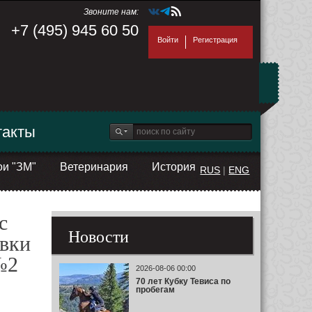
Звоните нам:
+7 (495) 945 60 50
Войти
Регистрация
такты
ои "ЗМ"
Ветеринария
История
RUS
|
ENG
с
Новости
овки
№2
2026-08-06 00:00
70 лет Кубку Тевиса по
пробегам