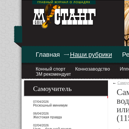
ГЛАВНЫЙ ЖУРНАЛ О ЛОШАДЯХ
Главная
Наши рубрики
Ре
Конный спорт
Коннозаводство
Ипп
ЗМ рекомендует
←
Самоу
Самоучитель
Сам
вод
07/04/2026
Роскошный минимум
или
06/04/2026
(11
Жестокая правда
02/04/2026