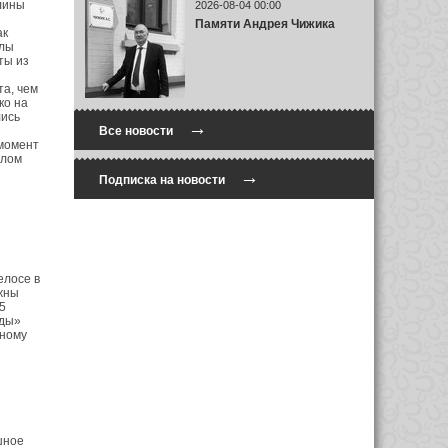
лины
2026-08-04 00:00
Памяти Андрея Чижика
ак
илы
ты из
та, чем
ко на
лись
→
Все новости
 момент
длом
→
Подписка на новости
я
елосе в
жны
5
оды»
нному
шное