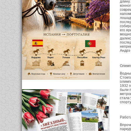
длину.
конног
соврем
напоми
лошад
после
собира
его яр
мощнос
далеко
послед
непрев
Андрэ 
Олимп
Водные
Стокго
олимпи
1932 г
были п
метров
стала 
спорту
Работ
Впроче
паркур