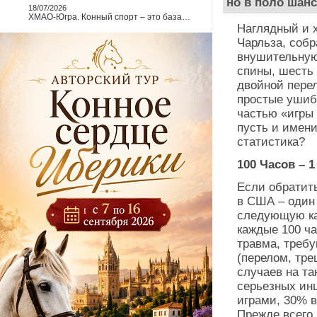
но в поло шанс
18/07/2026
ХМАО-Югра. Конный спорт – это база…
Наглядный и 
Чарльза, собр
внушительную
спины, шесть 
двойной перел
простые ушиб
частью «игры 
пусть и имени
статистика?
100 Часов – 
Если обратит
в США – один
следующую кар
каждые 100 ч
травма, треб
(перелом, тре
случаев на та
серьезных ин
играми, 30% в
Прежде всего,