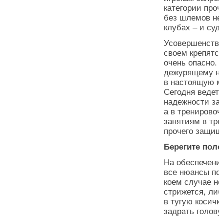
категории про
без шлемов не
клубах – и су
Усовершенств
своем крепятс
очень опасно.
дежурящему на
в настоящую 
Сегодня веде
надежности за
а в тренирово
занятиям в т
прочего защищ
Берегите пол
На обеспечен
все нюансы по
коем случае н
стрижется, л
в тугую косич
задрать голов