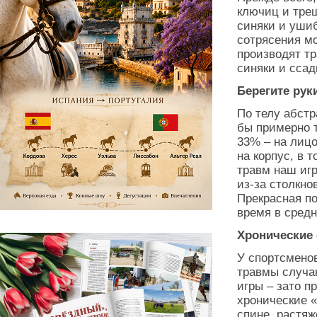
ключиц и трещ
синяки и ушиб
сотрясения мо
производят тр
синяки и ссад
Берегите рук
По телу абстр
бы примерно 
33% – на лицо
на корпус, в 
травм наш игр
из-за столкно
Прекрасная по
время в сред
Хронические
У спортсменов
травмы случаю
игры – зато п
хронические 
спине, растяж