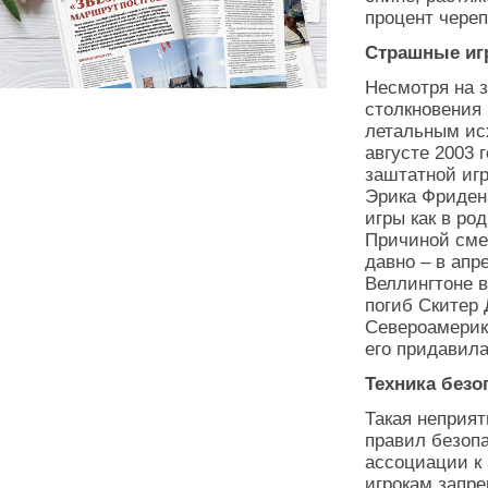
процент череп
Страшные и
Несмотря на 
столкновения 
летальным ис
августе 2003 
заштатной игр
Эрика Фридена
игры как в ро
Причиной смер
давно – в апр
Веллингтоне 
погиб Скитер 
Североамерика
его придавил
Техника безо
Такая неприят
правил безопа
ассоциации к
игрокам запр