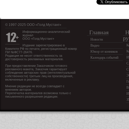
© 1997-2025 OOO «Голд Мустанг»
Главная
Н
Информационно-аналитический
журнал
ру
ООО «Голд Мустанг»
Новости
К
Издание зарегистрировано в
Видео
Комитете РФ по печати, регистрационный номер
К
Юмор от конников
ПИ №ФС77-26476.
Редакция не несет ответственность за
И
Календарь событий
достоверность рекламных материалов.
С
При предоставлении Заказчиком готового
рекламного макета, Заказчик гарантирует
С
соблюдение авторских прав (интеллектуальной
Э
собственности) третьих лиц на произведения,
включенные в рекламу.
Г
Мнение редакции не всегда совпадает с
В
мнением авторов.
Перепечатка материалов возможна только с
И
письменного разрешения редакции.
З