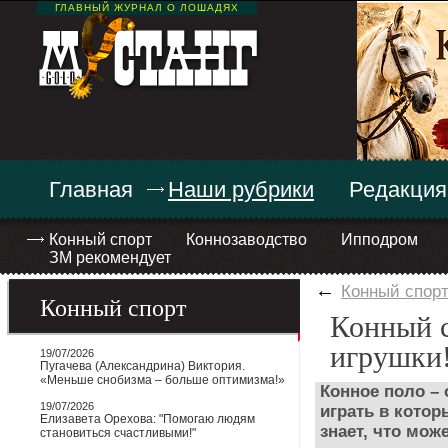
ГЛАВНЫЙ ЖУРНАЛ О ЛОШАДЯХ
Главная
Наши рубрики
Редакция
Конный спорт
Коннозаводство
Ипподром
ЗМ рекомендует
←
Конный спор
Конный спорт
Конный с
игрушки
19/07/2026
Пугачева (Александрина) Виктория.
«Меньше снобизма – больше оптимизма!»
Конное поло – 
19/07/2026
играть в кото
Елизавета Орехова: "Помогаю людям
знает, что мож
становиться счастливыми!"