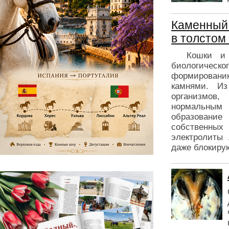
Каменный 
в толстом
Кошки и лю
биологичес
формированию
камнями. Из
организмов
нормальным 
образовани
собственных
электролиты 
даже блокиру