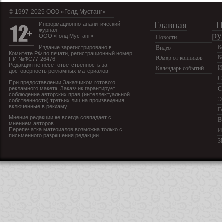
© 1997-2025 OOO «Голд Мустанг»
Главная
Н
Информационно-аналитический
журнал
ру
ООО «Голд Мустанг»
Новости
К
Издание зарегистрировано в
Видео
Комитете РФ по печати, регистрационный номер
К
Юмор от конников
ПИ №ФС77-26476.
Редакция не несет ответственность за
И
Календарь событий
достоверность рекламных материалов.
С
При предоставлении Заказчиком готового
рекламного макета, Заказчик гарантирует
С
соблюдение авторских прав (интеллектуальной
Э
собственности) третьих лиц на произведения,
включенные в рекламу.
Г
Мнение редакции не всегда совпадает с
В
мнением авторов.
Перепечатка материалов возможна только с
И
письменного разрешения редакции.
З