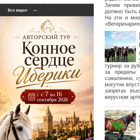
Зачем приви
→
Все видео
должно быть 
На эти и мно
«Ветеринария
турнир за ру
за пределы 
сожалению, с
могутне впуст
запретах въе
вирусном арт