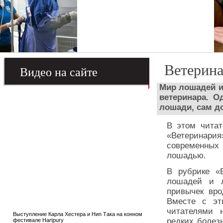
Ветерин
Видео на сайте
Мир лошадей и
ветеринара. О
лошади, сам д
В этом читат
«Ветеринари
современных 
лошадью.
В рубрике «
лошадей и л
привычек вро
Вместе с эт
читателями 
Выступление Карла Хестера и Нип Така на конном
редких болез
фестивале Hartpury