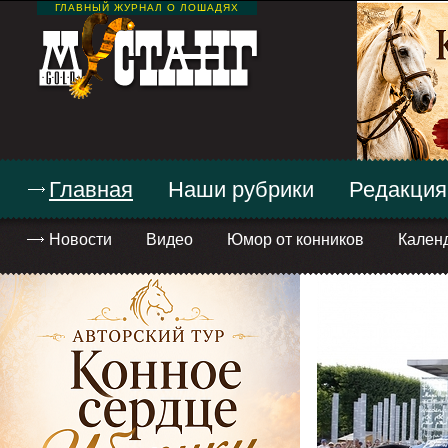
ГЛАВНЫЙ ЖУРНАЛ О ЛОШАДЯХ
Главная
Наши рубрики
Редакция
Новости
Видео
Юмор от конников
Кален