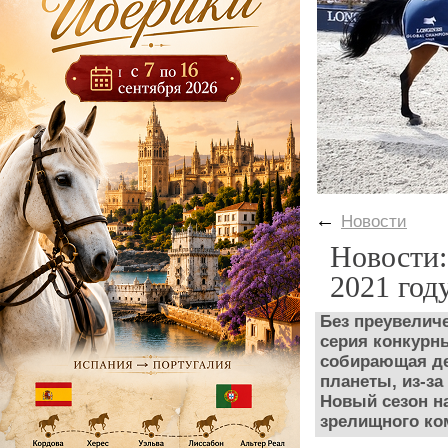
←
Новости
Новости:
2021 год
Без преувелич
серия конкурн
собирающая де
планеты, из-за
Новый сезон на
зрелищного ком