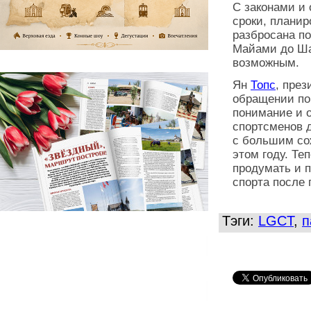
С законами и 
сроки, планир
разбросана по
Майами до Ша
возможным.
Ян
Топс
, пре
обращении по
понимание и о
спортсменов д
с большим со
этом году. Те
продумать и 
спорта после 
Тэги:
LGCT
,
п