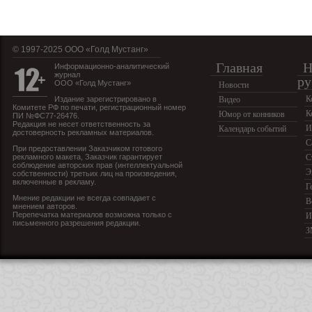
© 1997-2025 OOO «Голд Мустанг»
Главная
Н
Информационно-аналитический
журнал
ру
ООО «Голд Мустанг»
Новости
К
Издание зарегистрировано в
Видео
Комитете РФ по печати, регистрационный номер
К
Юмор от конников
ПИ №ФС77-26476.
Редакция не несет ответственность за
И
Календарь событий
достоверность рекламных материалов.
С
При предоставлении Заказчиком готового
рекламного макета, Заказчик гарантирует
С
соблюдение авторских прав (интеллектуальной
Э
собственности) третьих лиц на произведения,
включенные в рекламу.
Г
Мнение редакции не всегда совпадает с
В
мнением авторов.
Перепечатка материалов возможна только с
И
письменного разрешения редакции.
З