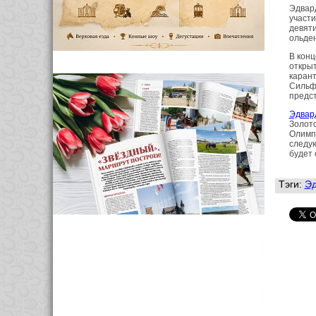
Эдвард
участи
девяти
ольден
В конц
открыт
карант
Сильф
предст
Эдвар
Золото
Олимпи
следую
будет 
Тэги:
Эд