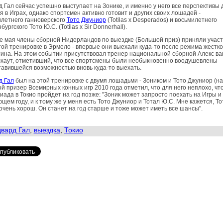
 Гал сейчас успешно выступает на Зонике, и именно у него все перспективы 
я в Играх, однако спортсмен активно готовит и других своих лошадей -
летнего ганноверского
Тото Джуниор
(Totilas x Desperados) и восьмилетнего
бургского Тото Ю.С. (Totilas x Sir Donnerhall).
е мая члены сборной Нидерландов по выездке (Большой приз) приняли участ
ой тренировке в Эрмело - впервые они выехали куда-то после режима жестко
ина. На этом событии присутствовал тренер национальной сборной Алекс ва
хаут, отметивший, что все спортсмены были необыкновенно воодушевлены
авившейся возможностью вновь куда-то выехать.
д Гал
был на этой тренировке с двумя лошадьми - Зоником и Тото Джуниор (на
й призер Всемирных конных игр 2010 года отметил, что для него неплохо, чт
ада в Токио пройдет на год позже: "Зоник может запросто поехать на Игры и 
щем году, и к тому же у меня есть Тото Джуниор и Тотал Ю.С. Мне кажется, То
очень хорош. Он станет на год старше и тоже может иметь все шансы".
вард Гал
,
выездка
,
Токио