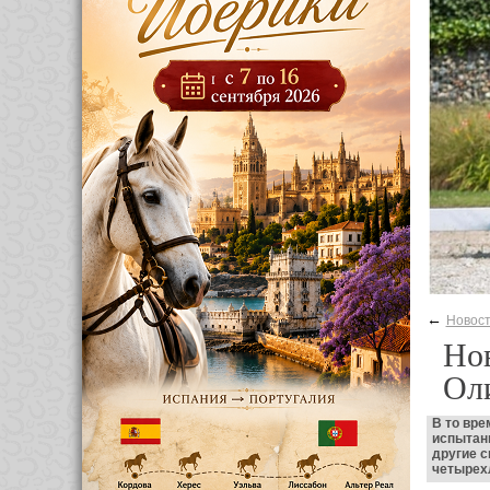
←
Новос
Нов
Оли
В то вре
испытани
другие 
четырехл