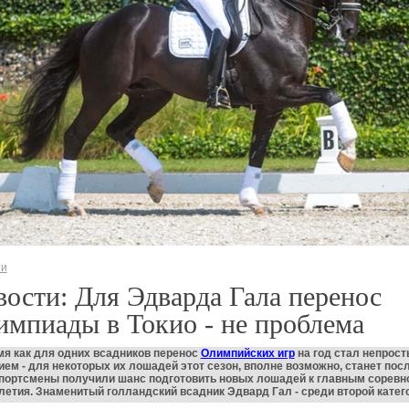
ти
ости: Для Эдварда Гала перенос
мпиады в Токио - не проблема
мя как для одних всадников перенос
Олимпийских игр
на год стал непрос
ем - для некоторых их лошадей этот сезон, вполне возможно, станет пос
спортсмены получили шанс подготовить новых лошадей к главным сорев
етия. Знаменитый голландский всадник Эдвард Гал - среди второй катег