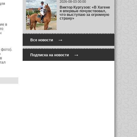
2026-08-03 00:00
для
Виктор Кургузов: «В Хагене
я впервые почувствовал,
что выступаю за огромную
страну»
ие в
го
н
→
Все новости
 фото).
→
о
Подписка на новости
в
тал