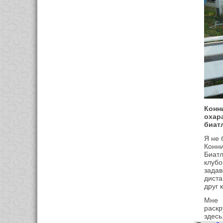
Кон
охар
биат
Я не 
Конни
Биат
клуб
задав
диста
друг 
Мне 
раскр
здесь