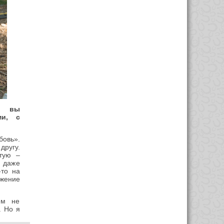
ы вы
ми, с
бовь».
другу.
стую –
Я даже
-то на
ажение
ем не
. Но я