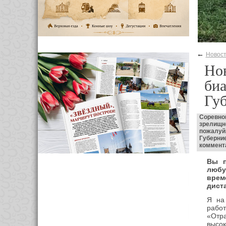
←
Новос
Нов
би
Гу
Соревно
зрелищн
пожалуй
Губерни
коммента
Вы п
любу
врем
дист
Я на
работ
«Отр
высок