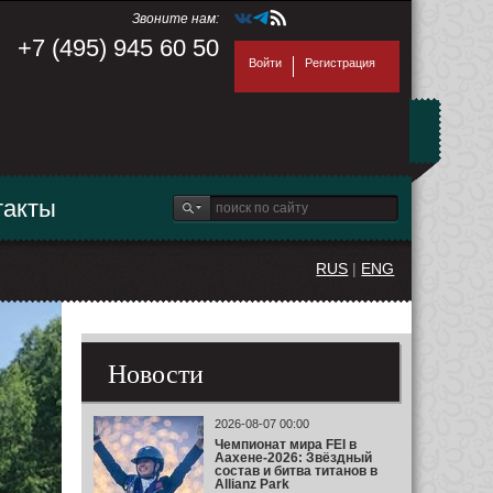
Звоните нам:
+7 (495) 945 60 50
Войти
Регистрация
такты
RUS
|
ENG
Новости
2026-08-07 00:00
Чемпионат мира FEI в
Аахене-2026: Звёздный
состав и битва титанов в
Allianz Park