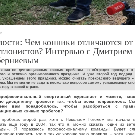
ти
ости: Чем конники отличаются от
атлонистов? Интервью с Дмитрием
берниевым
вания по дистанционным конным пробегам в «Отраде» проходят в
ого и отлично организованного праздника. И уже второй год подряд 
, украшением этого праздника можно считать прекрасного ведущего –
ева. Мы не могли не задать несколько вопросов самому узнаваемому сп
тору в нашей стране.
рофессиональный спортивный журналист и можете, наве
ю дисциплину провести так, чтобы всем понравилось. Ск
ени вам понадобилось, чтобы разобраться с прав
анционных конных пробегов?
 пробегах второй раз, хотя с Николаем Гоголем мы начали в
ать еще году в 2004, так что я, можно сказать, один из вет
ады». Я поражаюсь профессионализму команды! Будет сл
опарно говорить, что я так уж хорошо знаю правила, – хотя, коне