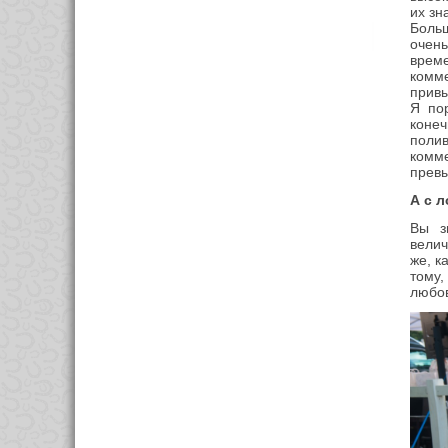
их зн
Больш
очень
врем
комме
привы
Я по
коне
полив
комме
превы
А с 
Вы з
велич
же, к
тому,
любов