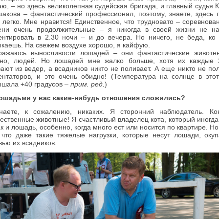
аю, – но здесь великолепная судейская бригада, и главный судья 
акова – фантастический профессионал, поэтому, знаете, здесь 
 легко. Мне нравится! Единственное, что трудновато – соревнова
ени очень продолжительные – я никогда в своей жизни не на
нтировать в 2.30 ночи – и до вечера. Но ничего, не беда, ко
каешь. На свежем воздухе хорошо, я кайфую.
ражаюсь выносливости лошадей – они фантастические животны
чно, людей. Но лошадей мне жалко больше, хотя их каждые 
ают из ведер, а всадников никто не поливает. А еще никто не по
нтаторов, и это очень обидно! (Температура на солнце в это
шала +40 градусов –
прим. ред.
)
лошадьми у вас какие-нибудь отношения сложились?
наете, к сожалению, никаких. Я сторонний наблюдатель. Кон
ественные животные! Я счастливый владелец кота, который иногда
ак и лошадь, особенно, когда много ест или носится по квартире. Но
 что даже такие тяжелые нагрузки, которые несут лошади, оку
ью их всадников.