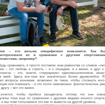
ники – это весьма специфичное комьюнити. Как б
актеризовали их в сравнении с другими спортсмена
лонистами, например?
буду сравнивать, я просто поставлю знак равенства со словом «лю
ки – это любовь и страсть – и к лошадям, и к жизни, и друг к 
лонисты – это, знаете, «террариум» единомышленников, зача
ок змей. Здесь все-таки все значительно более дружелюбно. 
ал вопросы конникам, возможно ли такое, чтобы столкнуть кого
нции или помешать – и это почти невозможно: фантастическое ув
к другу – вот это важно.
хочется, чтобы пробеги процветали, потому что они совс
учены пока еще по сравнению с другими видами конного спорта
, и мы тоже попытаемся это как-то вывести на другой уровень…