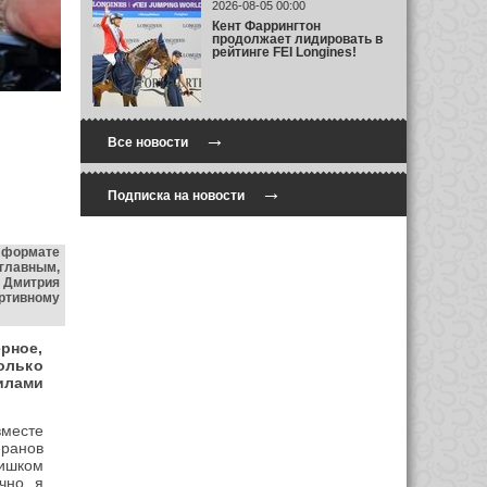
2026-08-05 00:00
Кент Фаррингтон
продолжает лидировать в
рейтинге FEI Longines!
→
Все новости
→
Подписка на новости
 формате
главным,
 Дмитрия
ортивному
рное,
олько
илами
месте
еранов
ишком
чно, я