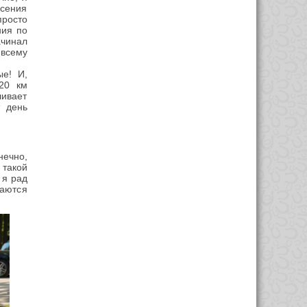
Ксения
просто
ния по
чинал
 всему
е! И,
20 км
ливает
т день
ечно,
 такой
 я рад
паются