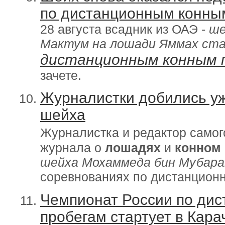
по дистанционным конны
28 августа всадник из ОАЭ -
ше
Мактум на лошади Яммах ста
дистанционным конным 
зачете.
Журналистки добились уж
шейха
Журналистка и редактор самог
журнала о
лошадях
и
конном 
шейха Мохаммеда бин Мубара
соревнованиях по дистанцио
Чемпионат России по ди
пробегам стартует в Кар