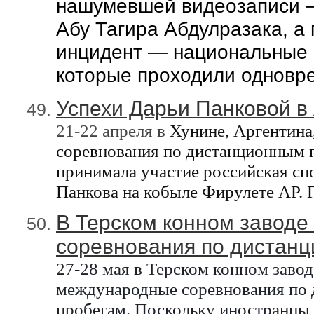
нашумевшей видеозаписи 
Абу Тагира Абдулразака, а 
инцидент — национальные
которые проходили одновре
Успехи Дарьи Панковой в 
21-22 апреля в
Хунин
е, Аргентина
соревнования по дистанционным
принимала участие российская сп
Панкова
на
кобыле
Фирулете AP.
В Терском конном завод
соревнования по дистан
27-28 мая в Терском
конном заво
международные соревнования по
пробегам.
Поскольку иностранцы 