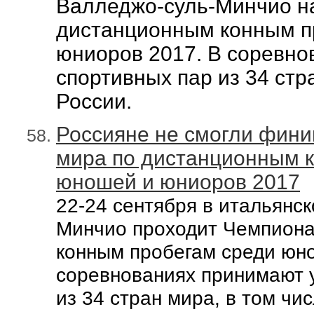
Валледжо-суль-Минчио н
дистанционным конным п
юниоров 2017. В соревно
спортивных пар из 34 стр
России.
Россияне не смогли фин
мира по дистанционным 
юношей и юниоров 2017
22-24
сентября в итальянск
Минчио
проходит
Чемпиона
конным пробегам cреди юн
соревнованиях при
нимают
из 34 стран мира, в том чи