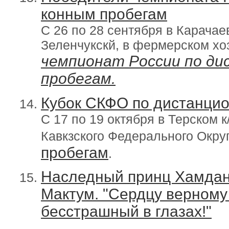
конным пробегам
C 26 по 28 сентября в Карачае
Зеленчукскй, в фермерском х
чемпионат России по д
пробегам.
Кубок СКФО по дистанци
С 17 по 19 октября в Терском к
Кавкзского Федерального Окру
пробегам
.
Наследный принц Хамдан
Мактум. "Сердцу верному 
бесстрашный в глазах!"