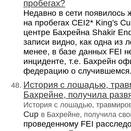
пробегах?
Недавно в сети появилось 
на пробегах
CEI2*
King's C
центре
Бахрейн
а
Shakir End
записи видно, как одна из 
менее, в базе данных
FEI
н
инциденте, т.е. Бахрейн о
федерацию о с
лучившемся
История с лошадью, трав
Бахрейне, получила развя
История с лошадью, травмиро
Cup
в Бахрейне, получила св
проведенному FEI расслед