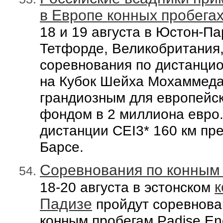
в Европе конных пробегах
18
и
19 августа в Юстон-П
Тетфорде,
Великобритания
соревнования
по
дистанци
на
Кубок
Шейха Мохаммеда
грандиозным для европейс
фондом
в
2 миллиона евро
дистанции CEI3* 160 км пр
Барсе.
Соревнования по конным 
к
18-20 августа в эстонском
Падизе
пройдут соревнова
конным пробегам
Padise End