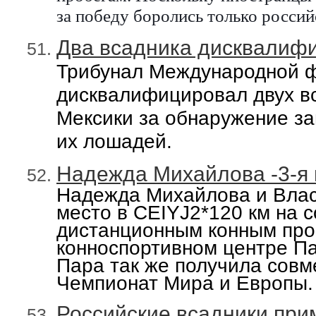
за победу боролись
только
россий
Два всадника дисквалифи
Трибунал Международной ф
дисквалифицировал двух вс
Мексики за обнаружение за
их лошадей.
Надежда Михайлова -3-я 
Надежда Михайлова и
В
ла
место
в
CEIYJ
2
*120 км
на 
дистанционным конным про
конноспортивном центре Па
Пара так же п
олучи
ла
совм
Чемпионат Мира и Европы.
Российские всадники при