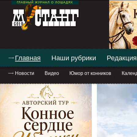
ГЛАВНЫЙ ЖУРНАЛ О ЛОШАДЯХ
Главная
Наши рубрики
Редакция
Новости
Видео
Юмор от конников
Кален