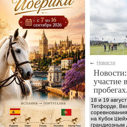
←
Новости
Новости:
участие 
пробегах
18
и
19 авгус
Тетфорде,
Ве
соревновани
на
Кубок
Шейх
грандиозным 