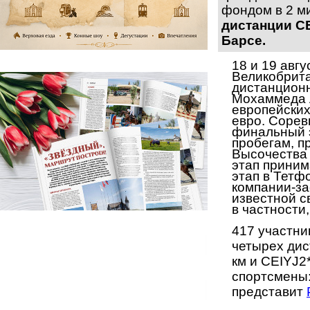
фондом
в
2 м
дистанции CE
Барсе.
18
и
19 авг
Великобрит
дистанцио
Мохаммеда 
европейски
евро.
Соревн
финальный 
пробегам, п
Высочеств
этап приним
этап в Тетф
компании-з
известной с
в частности
417 участни
четырех дис
км и
CEIYJ2
спортсмены:
представит