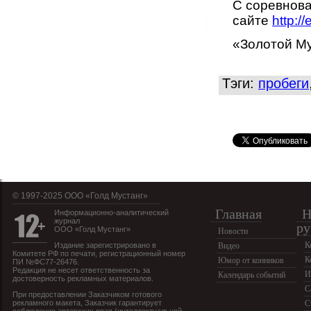
С соревнова
сайте
http:/
«Золотой Му
Тэги:
пробеги
© 1997-2025 OOO «Голд Мустанг»
Главная
Н
Информационно-аналитический
журнал
ру
ООО «Голд Мустанг»
Новости
К
Издание зарегистрировано в
Видео
Комитете РФ по печати, регистрационный номер
К
Юмор от конников
ПИ №ФС77-26476.
Редакция не несет ответственность за
И
Календарь событий
достоверность рекламных материалов.
С
При предоставлении Заказчиком готового
рекламного макета, Заказчик гарантирует
С