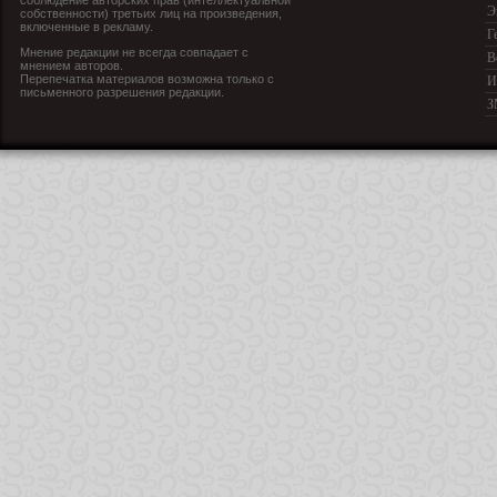
соблюдение авторских прав (интеллектуальной
Э
собственности) третьих лиц на произведения,
включенные в рекламу.
Г
Мнение редакции не всегда совпадает с
В
мнением авторов.
Перепечатка материалов возможна только с
И
письменного разрешения редакции.
З