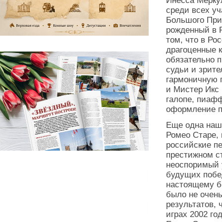
Инесса Мерку
среди всех у
Большого Приз
рожденный в 
том, что в Ро
драгоценные к
обязательно п
судьи и зрите
гармоничную 
и Мистер Икс
галопе, пиаф
оформление п
Еще одна наш
Ромео Старе, 
российские пе
престижном ст
неоспоримый у
будущих побед
настоящему б
было не очень
результатов, 
играх 2002 го