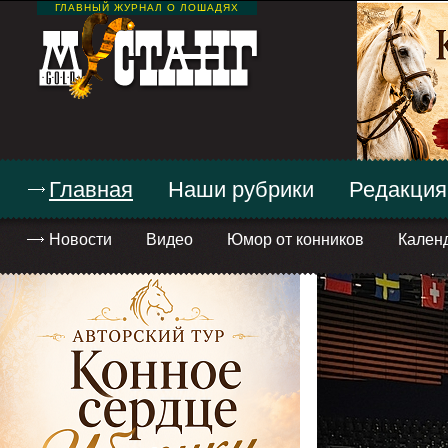
ГЛАВНЫЙ ЖУРНАЛ О ЛОШАДЯХ
Главная
Наши рубрики
Редакция
Новости
Видео
Юмор от конников
Кален