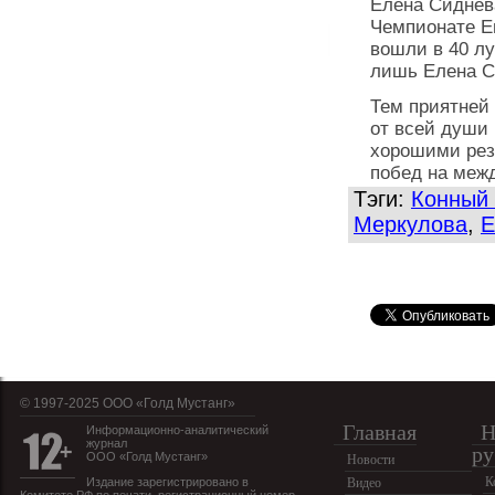
Елена Сиднева
Чемпионате Е
вошли в 40 лу
лишь Елена С
Тем приятней
от всей души
хорошими рез
побед на меж
Тэги:
Конный 
Меркулова
,
Е
© 1997-2025 OOO «Голд Мустанг»
Главная
Н
Информационно-аналитический
журнал
ру
ООО «Голд Мустанг»
Новости
К
Издание зарегистрировано в
Видео