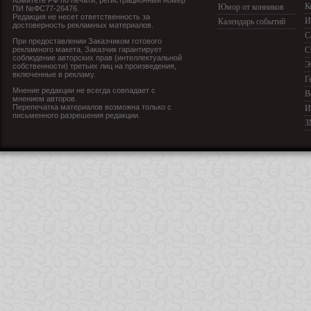
Комитете РФ по печати, регистрационный номер
К
Юмор от конников
ПИ №ФС77-26476.
Редакция не несет ответственность за
И
Календарь событий
достоверность рекламных материалов.
С
При предоставлении Заказчиком готового
рекламного макета, Заказчик гарантирует
С
соблюдение авторских прав (интеллектуальной
Э
собственности) третьих лиц на произведения,
включенные в рекламу.
Г
Мнение редакции не всегда совпадает с
В
мнением авторов.
Перепечатка материалов возможна только с
И
письменного разрешения редакции.
З