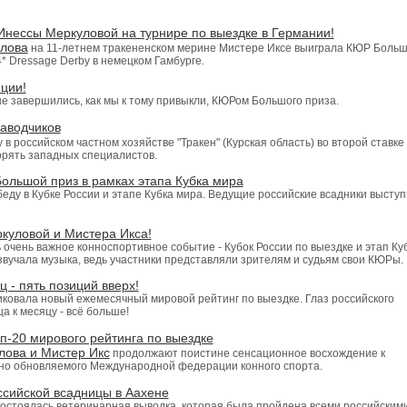
нессы Меркуловой на турнире по выездке в Германии!
лова
на 11-летнем тракененском мерине Мистере Иксе выиграла КЮР Больш
 Dressage Derby в немецком Гамбурге.
ции!
е завершились, как мы к тому привыкли, КЮРом Большого приза.
заводчиков
 в российском частном хозяйстве "Тракен" (Курская область) во второй ставке
орять западных специалистов.
ольшой приз в рамках этапа Кубка мира
еду в Кубке России и этапе Кубка мира. Ведущие российские всадники выступ
куловой и Мистера Икса!
очень важное конноспортивное событие - Кубок России по выездке и этап Ку
 звучала музыка, ведь участники представляли зрителям и судьям свои КЮРы.
 - пять позиций вверх!
овала новый ежемесячный мировой рейтинг по выездке. Глаз российского
а к месяцу - всё больше!
п-20 мирового рейтинга по выездке
лова и Мистер Икс
продолжают поистине сенсационное восхождение к
чно обновляемого Международной федерации конного спорта.
ссийской всадницы в Аахене
остоялась ветеринарная выводка, которая была пройдена всеми российским