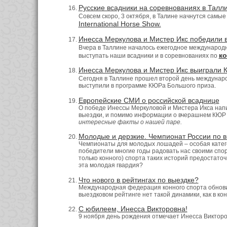
Русские всадники на соревнованиях в Талл
Совсем скоро, 3 октября, в Талине начнутся сам
International Horse Show.
Инесса Меркулова и Мистер Икс победили 
Вчера в Таллине началось ежегодное международ
ко
выступать наши всадники и в соревнованиях по
Инесса Меркулова и Мистер Икс выиграли 
Сегодня в Таллине прошел второй день междунар
выступили в программе КЮРа Большого приза.
Европейские СМИ о российской всаднице
О победе Инессы Меркуловой и Мистера Икса нап
выездки, и помимо информации о вчерашнем КЮР 
интересные факты о нашей паре.
Молодые и дерзкие. Чемпионат России по 
Чемпионаты для молодых лошадей – особая категор
победители многие годы радовать нас своими спо
только конного) спорта таких историй предостаточ
эта молодая гвардия?
Что нового в рейтингах по выездке?
Международная федерация конного спорта обнов
выездковом рейтинге нет такой динамики, как в ко
С юбилеем, Инесса Викторовна!
9 ноября день рождения отмечает Инесса Викторо