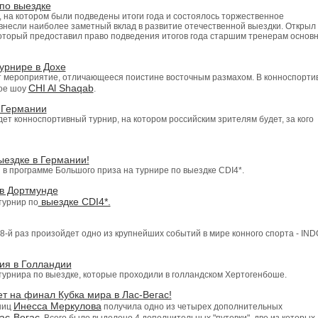
по выездке
 на котором были подведены итоги года и состоялось торжественное
 внесли наиболее заметный вклад в развитие отечественной выездки. Открыл
оторый предоставил право подведения итогов года старшим тренерам основн
урнире в Дохе
дет мероприятие, отличающееся поистине восточным размахом. В конноспорти
CHI Al Shaqab
ное шоу
.
в Германии
дет конноспортивный турнир, на котором российским зрителям будет, за кого
ыездке в Германии!
 в программе Большого приза на турнире по выездке CDI4*.
 в Дортмунде
выездке CDI4*.
турнир по
 48-й раз произойдет одно из крупнейших событий в мире конного спорта - IN
ия в Голландии
урнира по выездке, которые проходили в голландском Хертогенбоше.
т на финал Кубка мира в Лас-Вегас!
Инесса Меркулова
ниц
получила одно из четырех дополнительных
ас-Вегас