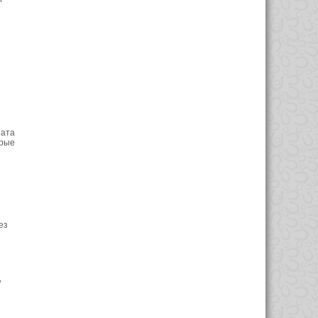
ната
орые
ез
,