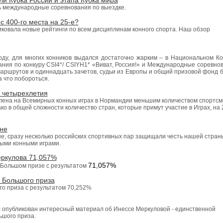
ли Кубка России и этапа Кубка мира
 международные соревнования по выездке.
с 400-го места на 25-е?
ковала новые рейтинги по всем дисциплинам конного спорта. Наш обзор
оду, для многих конников выдался достаточно жарким – в Национальном К
ия по конкуру СSI4*/ CSIYH1* «Виват, Россия!» и Международные соревно
 маршрутов и одиннадцать зачетов, судьи из Европы и общий призовой фонд 
а что побороться.
я четырехлетия
лена на Всемирных конных играх в Нормандии меньшим количеством спортсм
ко в общей сложности количество стран, которые примут участие в Играх, на
не
не, сразу несколько российских спортивных пар защищали честь нашей стран
ыми конными играми.
еркулова 71,057%
71,057%
 Большом призе с результатом
 Большого приза
о приза с результатом 70,252%
 опубликован интересный материал об Инессе Меркуловой - единственной
ьшого приза.