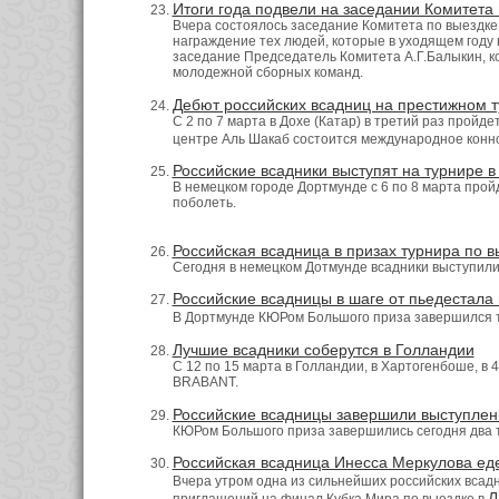
Итоги года подвели на заседании Комитета 
Вчера состоялось заседание Комитета по выездке,
награждение тех людей, которые в уходящем году
заседание Председатель Комитета А.Г.Балыкин, к
молодежной сборных команд.
Дебют российских всадниц на престижном т
С 2 по 7 марта в Дохе (Катар) в третий раз прой
центре Аль Шакаб состоится международное кон
Российские всадники выступят на турнире 
В немецком городе Дортмунде с 6 по 8 марта прой
поболеть.
Российская всадница в призах турнира по в
Сегодня в немецком Дотмунде всадники выступили
Российские всадницы в шаге от пьедестала
В Дортмунде КЮРом Большого приза завершился 
Лучшие всадники соберутся в Голландии
С 12 по 15 марта в Голландии, в Хартогенбоше, в
BRABANT.
Российские всадницы завершили выступлен
КЮРом Большого приза завершились сегодня два т
Российская всадница Инесса Меркулова еде
Вчера утром одна из сильнейших российских всад
Л