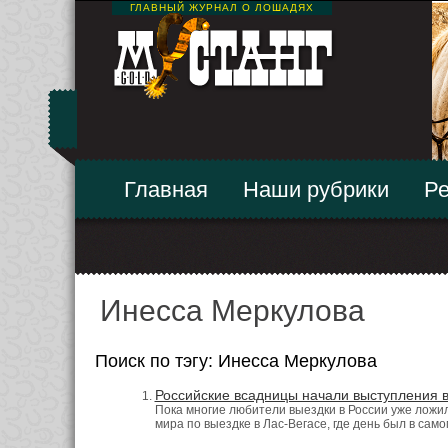
ГЛАВНЫЙ ЖУРНАЛ О ЛОШАДЯХ
Главная
Наши рубрики
Ре
Инесса Меркулова
Поиск по тэгу: Инесса Меркулова
Российские всадницы начали выступления в
Пока многие любители выездки в России уже ложи
мира по выездке в Лас-Вегасе, где день был в само