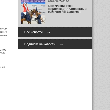
2026-08-05 00:00
Кент Фаррингтон
продолжает лидировать в
рейтинге FEI Longines!
онном
→
вания
Все новости
более
→
Подписка на новости
енов,
 25%
ы на