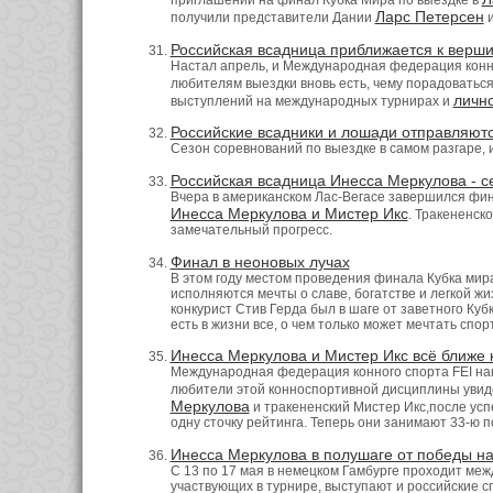
приглашений на финал Кубка Мира по выездке в
Ларс Петерсен
получили представители Дании
Российская всадница приближается к верши
Настал апрель, и Международная федерация конно
любителям выездки вновь есть, чему порадоватьс
личн
выступлений на международных турнирах и
Российские всадники и лошади отправляютс
Сезон соревнований по выездке в самом разгаре,
Российская всадница Инесса Меркулова - с
Вчера в американском Лас-Вегасе завершился фина
Инесса Меркулова и Мистер Икс
. Тракененск
замечательный прогресс.
Финал в неоновых лучах
В этом году местом проведения финала Кубка мира 
исполняются мечты о славе, богатстве и легкой ж
конкурист Стив Герда был в шаге от заветного Куб
есть в жизни все, о чем только может мечтать спо
Инесса Меркулова и Мистер Икс всё ближе 
Международная федерация конного спорта FEI нак
любители этой конноспортивной дисциплины увиде
Меркулова
и тракененский Мистер Икс,после ус
одну сточку рейтинга. Теперь они занимают 33-ю 
Инесса Меркулова в полушаге от победы на
С 13 по 17 мая в немецком Гамбурге проходит меж
участвующих в турнире, выступают и российские 