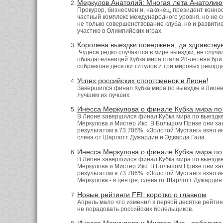
Меркулов Анатолий: Многая лета Анатолию
Прокурор, бизнесмен и, наконец, президент конно
частный комплекс международного уровня, но не с
не только совершенствование клуба, но и развитие
участию в Олимпийских играх.
Королева выездки повержена, да здравствуе
Чудеса редко случаются в мире выездки, не случи
обладательницей Кубка мира стала 28-летняя бри
собравшая десятки титулов и три мировых рекорда
Успех российских спортсменок в Лионе!
Завершился финал Кубка мира по выездке в Лионе
лучшим из лучших.
Инесса Меркулова о финале Кубка мира по
В Лионе завершился финал Кубка мира по выездке 
Меркулова и Мистер Икс. В Большом Призе они зан
результатом в 73.786%. «Золотой Мустанг» взял ин
слева от Шарлотт Дужардин и Эдварда Гала.
Инесса Меркулова о финале Кубка мира по
В Лионе завершился финал Кубка мира по выездке 
Меркулова и Мистер Икс. В Большом Призе они зан
результатом в 73.786%. «Золотой Мустанг» взял и
Меркулова - в центре, слева от Шарлотт Дужардин
Новые рейтинги FEI: коротко о главном
Апрель мало что изменил в первой десятке рейтинга
не порадовать российских болельщиков.