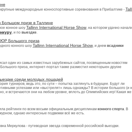
ине
Tal
ые крупные международные конноспортивные соревнования в Прибалтике -
в Большом призе в Таллине
Tallinn International Horse Show
ное конное шоу
, на котором удачно начал
нкуру
, и по
выездке
.
КЮР Большого приза
Tallinn International Horse Show
одного конного шоу
, и днем
всадники
исал один из самых известных зарубежных сайтов, посвященным новостям
Большого приза, интернет-портал также разместил некоторыен другие
выездке среди молодых лошадей
ия турниров, ведь это, по сути – попытка заглянуть в будущее. Будут ли
ртивными успехами или «выстрелят» лишь однажды? В истории большого (и 
но, и встречаются они на любом уровне, вплоть до Олимпийских игр! Какая же
ила рейтинги по всем восьми официальным дисциплинам
конного спорта
. В
нкурном, однако интересные подвижки всё же есть.
вна Меркулова - путеводная звезда современной российской выездки.