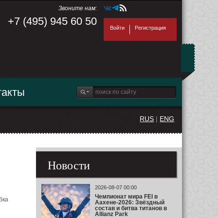
Звоните нам:
+7 (495) 945 60 50
Войти
Регистрация
такты
RUS
|
ENG
Новости
2026-08-07 00:00
Чемпионат мира FEI в
бка
Аахене-2026: Звёздный
состав и битва титанов в
Allianz Park