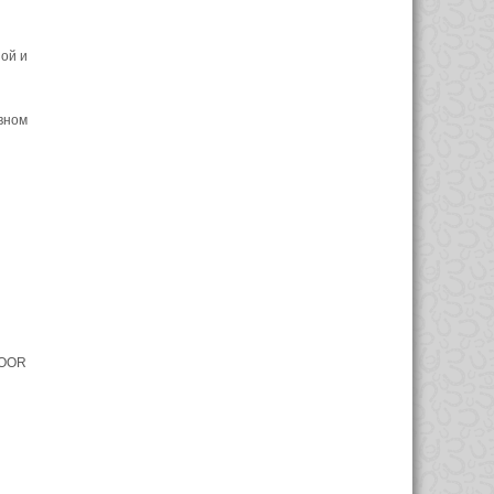
ой и
вном
DOOR