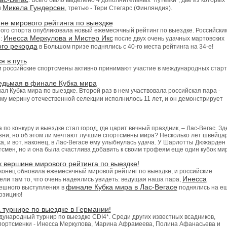
. Всего было выделено 4 дополнительных "путевки", две из которых
Микела Гундерсен
и
, третью - Тери Стегарс (Финляндия).
не мирового рейтинга по выездке
го спорта опубликовала новый ежемесячный рейтинг по выездке. Российски
Инесса Меркулова и Мистер Икс
я:
после двух очень удачных мартовских
ого рекорда
в Большом призе поднялись с 40-го места рейтинга на 34-е!
я в путь
 и российские спортсмены активно принимают участие в международных старт
едьмая в финале Кубка мира
л Кубка мира по выездке. Второй раз в нем участвовала российская пара -
ому мерину отечественной селекции исполнилось 11 лет, и он демонстрирует
по конкуру и выездке стал город, где царит вечный праздник, – Лас-Вегас. Зд
изни, но об этом ли мечтают лучшие спортсмены мира? Несколько лет швейца
ка, и вот, наконец, в Лас-Вегасе ему улыбнулась удача. У Шарлотты Дюжарден
ртсмен, но и она была счастлива добавить к своим трофеям еще один кубок ми
к вершине мирового рейтинга по выездке!
онец обновила ежемесячный мировой рейтинг по выездке, и российские
Инесса
ли там то, что очень надеялись увидеть: ведущая наша пара,
финале Кубка мира в Лас-Вегасе
пешного выступления в
поднялись на е
позицию!
 турнире по выездке в Германии!
дународный турнир по выездке CDI4*. Среди других известных всадников,
спортсменки - Инесса Меркулова, Марина Афрамеева, Полина Афанасьева и