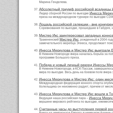
Марина Генделева.
Абсолютный триумф российской всадницы И
Инесса Мерку
Лидер сборной России по выездке
приза на международном турнире по выездке CDI4*
Лошадь российской селекции - вне конкурен
Соревнования по выездке, прошедшие в Габурге, н
Мистер Икс заинтересовал западных конно
Мистер Икс
Тракененский
, рожденный в 2004 году
замечательного жеребца Эгеюса, продолжает пок
Инесса Меркулова и Мистер Икс выиграли Б
В Нижнем Новгороде вчера началась борьба за поб
программе Большого приза.
Победа и новый личный рекорд Инессы Мер
В Нижнем Новогороде, в КСК Пассаж, завершилось 
мира по выездке. Весь день на боевом поле вчера
Инесса Меркулова и Мистер Икс: один месяц
Международная федерация конного спорта опублик
болельщика он неизменно радует, причем от месяц
Инесса Меркулова и Мистер Икс вошли в То
Инесса Мерку
Ведущая наша российская пара –
вершине мирового рейтинга по выездке, ежемеся
Считанные часы до выступления первой ро
Вчера на чемпионате Европы в немецком Аахене с