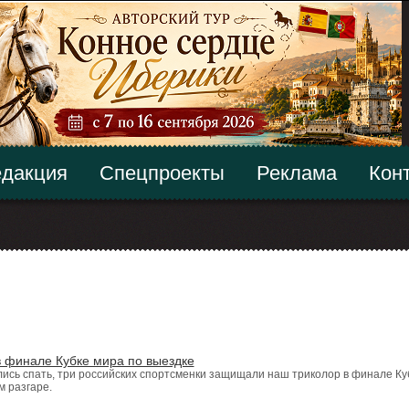
дакция
Спецпроекты
Реклама
Кон
 финале Кубке мира по выездке
лись спать, три российских спортсменки защищали наш триколор в финале Ку
м разгаре.