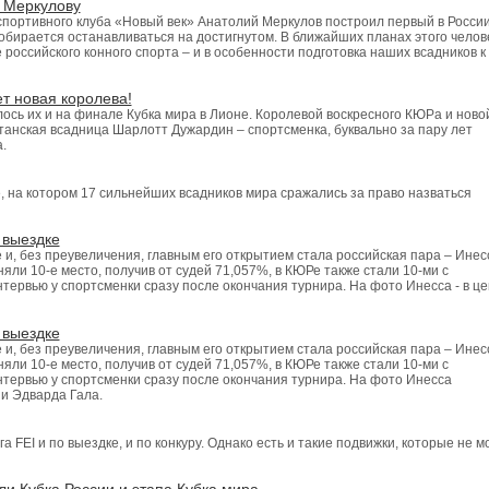
 Меркулову
спортивного клуба «Новый век» Анатолий Меркулов построил первый в Росси
обирается останавливаться на достигнутом. В ближайших планах этого челов
 российского конного спорта – и в особенности подготовка наших всадников к
т новая королева!
лось их и на финале Кубка мира в Лионе. Королевой воскресного КЮРа и ново
танская всадница Шарлотт Дужардин – спортсменка, буквально за пару лет
.
, на котором 17 сильнейших всадников мира сражались за право назваться
 выездке
и, без преувеличения, главным его открытием стала российская пара – Инес
яли 10-е место, получив от судей 71,057%, в КЮРе также стали 10-ми с
тервью у спортсменки сразу после окончания турнира. На фото Инесса - в це
 выездке
и, без преувеличения, главным его открытием стала российская пара – Инес
яли 10-е место, получив от судей 71,057%, в КЮРе также стали 10-ми с
нтервью у спортсменки сразу после окончания турнира. На фото Инесса
 и Эдварда Гала.
 FEI и по выездке, и по конкуру. Однако есть и такие подвижки, которые не м