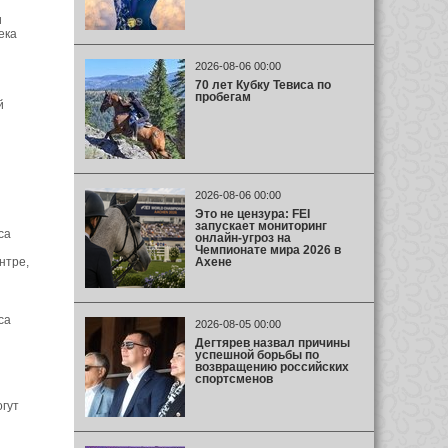
и
ека
2026-08-06 00:00
70 лет Кубку Тевиса по
пробегам
й
2026-08-06 00:00
Это не цензура: FEI
запускает мониторинг
са
онлайн-угроз на
Чемпионате мира 2026 в
Ахене
нтре,
са
2026-08-05 00:00
Дегтярев назвал причины
успешной борьбы по
возвращению российских
спортсменов
огут