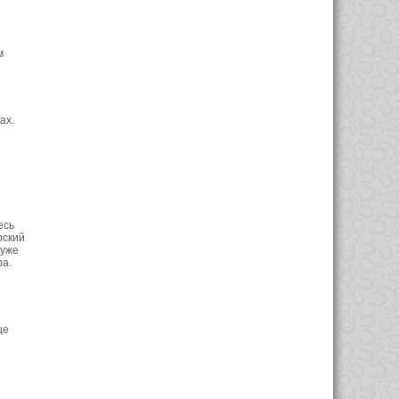
м
ах.
есь
рский
 уже
ра.
ще