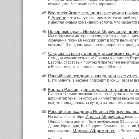
всадницами без каких-либо нареканий.
Все российские всадницы выступили в ком
Аахене
В
в эти минуты продолжается второй сорев
известна судьба командного золота. Что касается 
Вечер выездки с Инессой Меркуловой пройд
Мы с большим интересом следим за выступлением
окончания “Конная Россия” ждет в гости великолеп
выездки”. Это долгожданное мероприятие пройдет
Следим за выступлением российских всадн
Сегодня лучшие всадники Европы выступят в Перее
Европы, стартовый протокол претерпел некоторые
в Большом призе заняли первые 30 мест.
Российские всадницы завершили выступлен
В эти минуты в Аахене подходит к концу Переездк
Конная Россия, день первый: от шпринтгар
Вчера в столице закончился первый день выставки
шпринтгартене. Некоторые их участники весьма кр
всё, что попадалось на пути, а затем наматывая 
Российская всадница Инесса Меркулова во 
Инесса Меркулова
На начало сентября
возглав
Обновленный рейтинг был опубликован 31 августа
Дании, Ирландии, Швейцарии, Бельгии, Норвегии, 
Марина Афрамеева
спортсменка,
на Воске зан