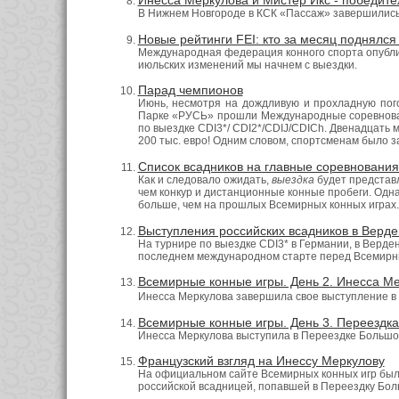
Инесса Меркулова и Мистер Икс - победите
В Нижнем Новгороде в КСК «Пассаж» завершились
Новые рейтинги FEI: кто за месяц поднялся 
Международная федерация конного спорта опубли
июльских изменений мы начнем с выездки.
Парад чемпионов
Июнь, несмотря на дождливую и прохладную пог
Парке «РУСЬ» прошли Международные соревнован
по выездке CDI3*/ CDI2*/CDIJ/CDICh. Двенадцать
200 тыс. евро! Одним словом, спортсменам было з
Список всадников на главные соревновани
Как и следовало ожидать,
выездка
будет представ
чем конкур и дистанционные конные пробеги. Одна
больше, чем на прошлых Всемирных конных играх.
Выступления российских всадников в Верде
На турнире по выездке CDI3* в Германии, в Верде
последнем международном старте перед Всемирн
Всемирные конные игры. День 2. Инесса М
Инесса Меркулова завершила свое выступление в
Всемирные конные игры. День 3. Переездка
Инесса Меркулова выступила в Переездке Большог
Французский взгляд на Инессу Меркулову
На официальном сайте Всемирных конных игр был
российской всадницей, попавшей в Переездку Бол