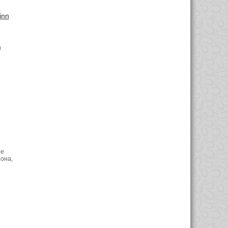
linn
и
не
 она,