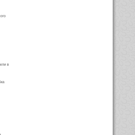
ого
или в
бка
и