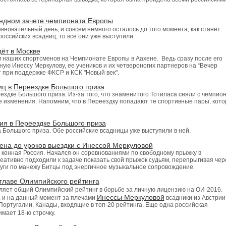
андном зачете чемпионата Европы
новательный день, и совсем немного осталось до того момента, как станет
российских всадниц, то все они уже выступили.
ёт в Москве
 наших спортсменов на Чемпионате Европы в Аахене. Ведь сразу после его
ную Инессу Меркулову, ее учеников и их четвероногих партнеров на “Вечер
 при поддержке ФКСР и КСК "Новый век".
иц в Переездке Большого приза
здке Большого приза. Из-за того, что знаменитого Тотиласа сняли с чемпио
 изменения. Напомним, что в Переездку попадают те спортивные пары, кот
ия в Переездке Большого приза
а Большого приза. Обе российские всадницы уже выступили в ней.
тена до уроков выездки с Инессой Меркуловой
 конная Россия. Начался он соревнованиями по свободному прыжку в
еативно подходили к задаче показать свой прыжок судьям, перепрыгивая чер
круги по манежу Битцы под энергичное музыкальное сопровождение.
главе Олимпийского рейтинга
ляет общий Олимпийский рейтинг в борьбе за личную лицензию на ОИ-2016.
Инессы Меркуловой
, и на данный момент за плечами
всадники из Австрии
Португалии, Канады, входящие в топ-20 рейтинга. Еще одна российская
имает 18-ю строчку.