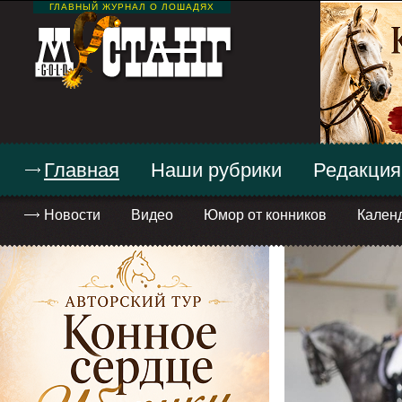
ГЛАВНЫЙ ЖУРНАЛ О ЛОШАДЯХ
Главная
Наши рубрики
Редакция
Новости
Видео
Юмор от конников
Кален