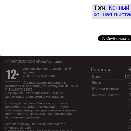
Тэги:
Конный 
конная выста
© 1997-2025 OOO «Голд Мустанг»
Главная
Н
Информационно-аналитический
журнал
ру
ООО «Голд Мустанг»
Новости
К
Издание зарегистрировано в
Видео
Комитете РФ по печати, регистрационный номер
К
Юмор от конников
ПИ №ФС77-26476.
Редакция не несет ответственность за
И
Календарь событий
достоверность рекламных материалов.
С
При предоставлении Заказчиком готового
рекламного макета, Заказчик гарантирует
С
соблюдение авторских прав (интеллектуальной
Э
собственности) третьих лиц на произведения,
включенные в рекламу.
Г
Мнение редакции не всегда совпадает с
В
мнением авторов.