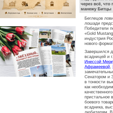
через всё, что
манежу Битцы 
Беглецов лови
лошади предс
Победители п
«Gold Mustang
индустрия Ро
нового формат
Завершился 
всадницей и 
Инессой Мерк
Афрамеевой
,
замечательны
Сенатором и 
в тонкости вы
как необходи
качественного
пристальное 
боевого това
всадника, выс
любителям. В