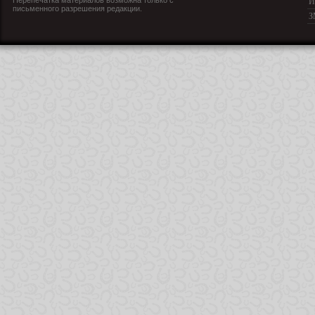
Перепечатка материалов возможна только с
И
письменного разрешения редакции.
З