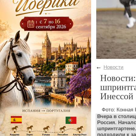
←
Новости
Новости:
шпринтга
Инессой
Фото: Конная 
Вчера в столи
Россия. Начал
шпринтгартене
подходили к з