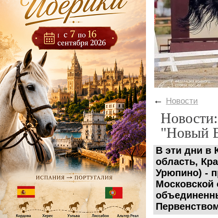
←
Новости
Новости:
"Новый В
В эти дни в
область, Кр
Урюпино) - 
Московской 
объединенны
Первенством