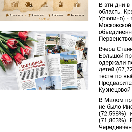
В эти дни в
область, Кр
Урюпино) -
Московской
объединенн
Первенство
Вчера Стан
Большой пр
одержали п
детей (67,7
тесте по вы
Предварите
Кузнецовой 
В Малом пр
не было Ин
(72,598%),
(71,863%).
Чередниченк