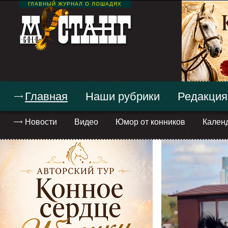
ГЛАВНЫЙ ЖУРНАЛ О ЛОШАДЯХ
Главная
Наши рубрики
Редакция
Новости
Видео
Юмор от конников
Кален