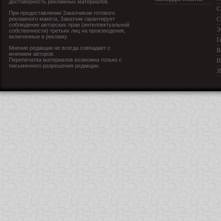
достоверность рекламных материалов.
С
При предоставлении Заказчиком готового
рекламного макета, Заказчик гарантирует
С
соблюдение авторских прав (интеллектуальной
Э
собственности) третьих лиц на произведения,
включенные в рекламу.
Г
Мнение редакции не всегда совпадает с
В
мнением авторов.
Перепечатка материалов возможна только с
И
письменного разрешения редакции.
З