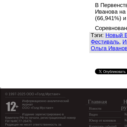
В Первенст
Иванова на
(66,941%) и
Соревнован
Тэги:
Новый 
Фестиваль
,
И
Ольга Ивано
© 1997-2025 OOO «Голд Мустанг»
Главная
Н
Информационно-аналитический
журнал
ру
ООО «Голд Мустанг»
Новости
К
Издание зарегистрировано в
Видео
Комитете РФ по печати, регистрационный номер
К
Юмор от конников
ПИ №ФС77-26476.
Редакция не несет ответственность за
И
Календарь событий