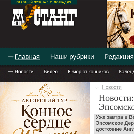
ГЛАВНЫЙ ЖУРНАЛ О ЛОШАДЯХ
Главная
Наши рубрики
Редакция
Новости
Видео
Юмор от конников
Кален
←
Новости
Новости:
Эпсомско
Уже завтра в В
Эпсомское Дерб
достояние Англ