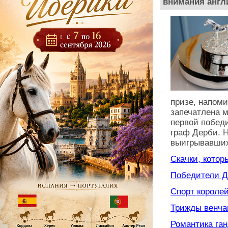
внимания англ
призе, напом
запечатлена 
первой побед
граф Дерби. 
выигрывавших
Скачки, котор
Победители Де
Спорт королей 
Трижды венча
Романтика ган