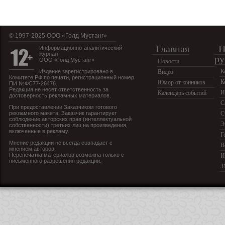
© 1997-2025 OOO «Голд Мустанг»
Главная
Н
Информационно-аналитический
журнал
ру
ООО «Голд Мустанг»
Новости
К
Издание зарегистрировано в
Видео
Комитете РФ по печати, регистрационный номер
К
Юмор от конников
ПИ №ФС77-26476.
Редакция не несет ответственность за
И
Календарь событий
достоверность рекламных материалов.
С
При предоставлении Заказчиком готового
рекламного макета, Заказчик гарантирует
С
соблюдение авторских прав (интеллектуальной
Э
собственности) третьих лиц на произведения,
включенные в рекламу.
Г
Мнение редакции не всегда совпадает с
В
мнением авторов.
Перепечатка материалов возможна только с
И
письменного разрешения редакции.
З