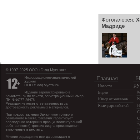
Фотогалерея:
Х
Мадриде
© 1997-2025 OOO «Голд Мустанг»
Главная
Н
Информационно-аналитический
журнал
ру
ООО «Голд Мустанг»
Новости
К
Издание зарегистрировано в
Видео
Комитете РФ по печати, регистрационный номер
К
Юмор от конников
ПИ №ФС77-26476.
Редакция не несет ответственность за
И
Календарь событий
достоверность рекламных материалов.
С
При предоставлении Заказчиком готового
рекламного макета, Заказчик гарантирует
С
соблюдение авторских прав (интеллектуальной
Э
собственности) третьих лиц на произведения,
включенные в рекламу.
Г
Мнение редакции не всегда совпадает с
В