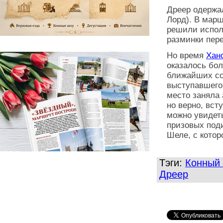
Дреер одержа
Лорд). В марш
решили исполь
разминки пер
Но время
Хан
оказалось бол
ближайших со
выступавшего
место заняла
но верно, вс
можно увидеть
призовых под
Шеле, с котор
Тэги:
Конный 
Дреер