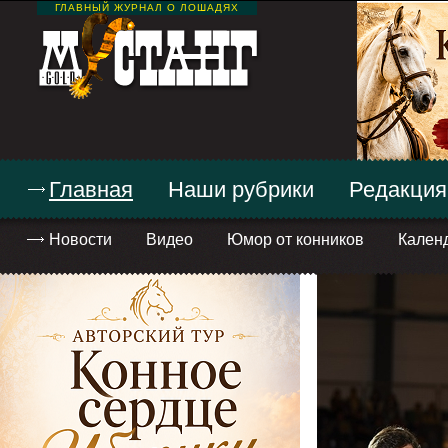
ГЛАВНЫЙ ЖУРНАЛ О ЛОШАДЯХ
Главная
Наши рубрики
Редакция
Новости
Видео
Юмор от конников
Кален