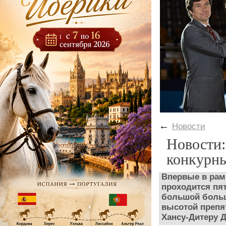
←
Новости
Новости:
конкурн
Впервые в рам
проходится пя
большой больш
высотой препя
Хансу-Дитеру Д