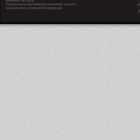
мнением авторов.
Перепечатка материалов возможна только с
И
письменного разрешения редакции.
З