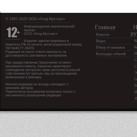
© 1997-2025 OOO «Голд Мустанг»
Главная
Н
Информационно-аналитический
журнал
ру
ООО «Голд Мустанг»
Новости
К
Издание зарегистрировано в
Видео
Комитете РФ по печати, регистрационный номер
К
Юмор от конников
ПИ №ФС77-26476.
Редакция не несет ответственность за
И
Календарь событий
достоверность рекламных материалов.
С
При предоставлении Заказчиком готового
рекламного макета, Заказчик гарантирует
С
соблюдение авторских прав (интеллектуальной
Э
собственности) третьих лиц на произведения,
включенные в рекламу.
Г
Мнение редакции не всегда совпадает с
В
мнением авторов.
Перепечатка материалов возможна только с
И
письменного разрешения редакции.
З