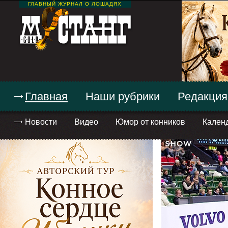
ГЛАВНЫЙ ЖУРНАЛ О ЛОШАДЯХ
Главная
Наши рубрики
Редакция
Новости
Видео
Юмор от конников
Кален