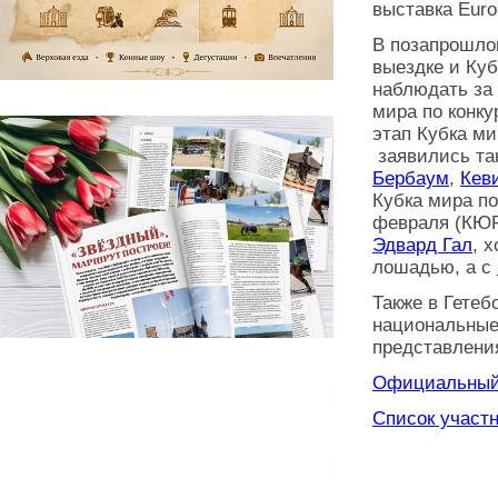
выставка Euro
В позапрошло
выездке и Куб
наблюдать за 
мира по конку
этап Кубка ми
заявились так
Бербаум
,
Кев
Кубка мира по
февраля (КЮР)
Эдвард Гал
, 
лошадью, а с
Также в Гетеб
национальные
представлени
Официальный 
Список участ