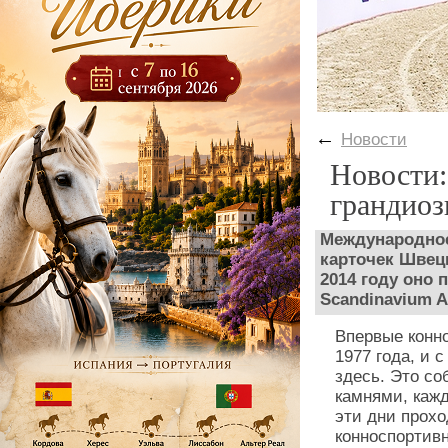
←
Новости
Новости:
грандиоз
Международное
карточек Швеци
2014 году оно 
Scandinavium A
Впервые конн
1977 года, и 
здесь. Это с
камнями, кажд
эти дни прохо
конноспортивн