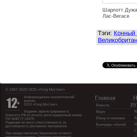
Шарлотт Дужа
Лас-Вегасе
Тэги:
Конный 
Великобрита
© 1997-2025 OOO «Голд Мустанг»
Главная
Н
Информационно-аналитический
журнал
ру
ООО «Голд Мустанг»
Новости
К
Издание зарегистрировано в
Видео
Комитете РФ по печати, регистрационный номер
К
Юмор от конников
ПИ №ФС77-26476.
Редакция не несет ответственность за
И
Календарь событий
достоверность рекламных материалов.
С
При предоставлении Заказчиком готового
рекламного макета, Заказчик гарантирует