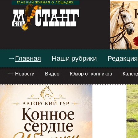
ГЛАВНЫЙ ЖУРНАЛ О ЛОШАДЯХ
Главная
Наши рубрики
Редакция
Новости
Видео
Юмор от конников
Кален