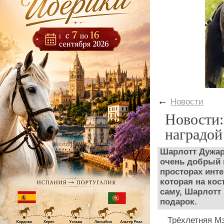
←
Новости
Новости:
наградой
Шарлотт Дужард
очень добрый 
просторах инт
которая на ко
саму, Шарлотт
подарок.
Трёхлетняя Мэ