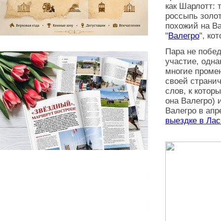
как Шарлотт: 
россыпь золо
похожий на В
"
Валегро
", ко
Пара не побед
участие, одна
многие проме
своей страни
слов, к котор
она Валегро) 
Валегро в апр
выездке в Лас