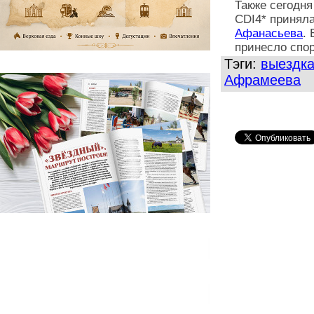
Также сегодня
CDI4* принял
Афанасьева
.
принесло спор
Тэги:
выездк
Афрамеева