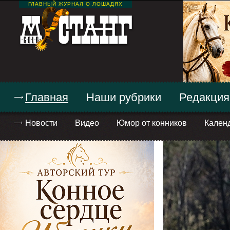
ГЛАВНЫЙ ЖУРНАЛ О ЛОШАДЯХ
Главная
Наши рубрики
Редакция
Новости
Видео
Юмор от конников
Кален