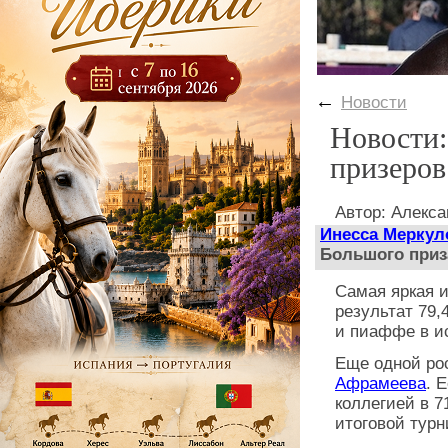
←
Новости
Новости:
призеров
Автор: Алекс
Инесса Меркул
Большого приза
Самая яркая и
результат 79
и пиаффе в и
Еще одной ро
Афрамеева
. 
коллегией в 7
итоговой турн