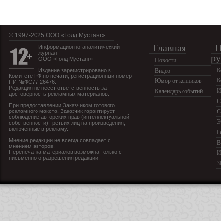
© 1997-2025 OOO «Голд Мустанг»
Главная
Н
Информационно-аналитический
журнал
ру
ООО «Голд Мустанг»
Новости
К
Издание зарегистрировано в
Видео
Комитете РФ по печати, регистрационный номер
К
Юмор от конников
ПИ №ФС77-26476.
Редакция не несет ответственность за
И
Календарь событий
достоверность рекламных материалов.
С
При предоставлении Заказчиком готового
рекламного макета, Заказчик гарантирует
С
соблюдение авторских прав (интеллектуальной
Э
собственности) третьих лиц на произведения,
включенные в рекламу.
Г
Мнение редакции не всегда совпадает с
В
мнением авторов.
Перепечатка материалов возможна только с
И
письменного разрешения редакции.
З