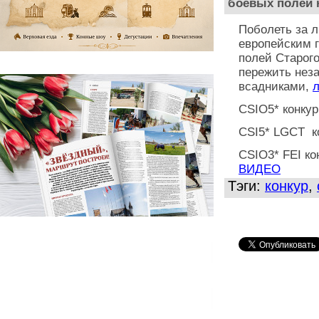
боевых полей 
Поболеть за 
европейским 
полей Старого
пережить нез
всадниками,
CSIO5* конкур
CSI5* LGCT к
CSIO3* FEI ко
ВИДЕО
Тэги:
конкур
,