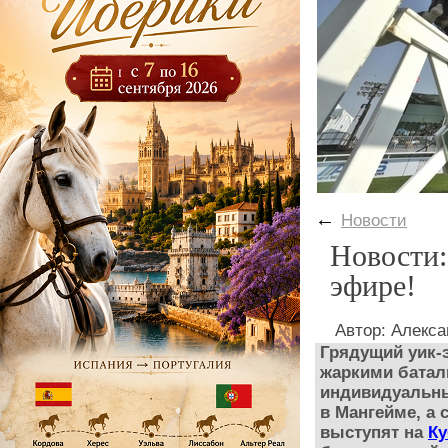
←
Новости
Новости:
эфире!
Автор: Алекс
Грядущий уик-
жаркими батал
индивидуальны
в Мангейме, а 
выступят на
Ку