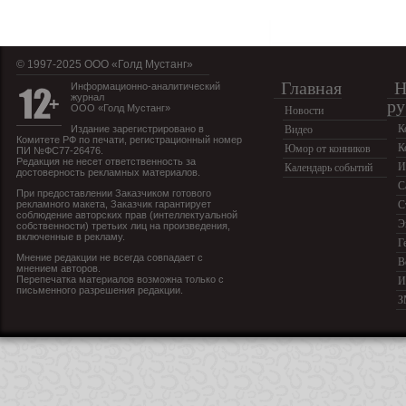
© 1997-2025 OOO «Голд Мустанг»
Главная
Н
Информационно-аналитический
журнал
ру
ООО «Голд Мустанг»
Новости
К
Издание зарегистрировано в
Видео
Комитете РФ по печати, регистрационный номер
К
Юмор от конников
ПИ №ФС77-26476.
Редакция не несет ответственность за
И
Календарь событий
достоверность рекламных материалов.
С
При предоставлении Заказчиком готового
рекламного макета, Заказчик гарантирует
С
соблюдение авторских прав (интеллектуальной
Э
собственности) третьих лиц на произведения,
включенные в рекламу.
Г
Мнение редакции не всегда совпадает с
В
мнением авторов.
Перепечатка материалов возможна только с
И
письменного разрешения редакции.
З