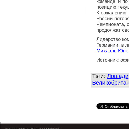
команде и по 
позицию текущ
К сожалению,
России потер
Чемпионата, 
продолжат св
Лидерство ко
Германии, в л
Михаэль Юнг.
Источник: оф
Тэги:
Лошади
Великобрита