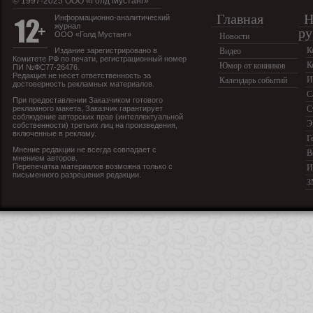
© 1997-2025 OOO «Голд Мустанг»
Главная
Н
Информационно-аналитический
журнал
ру
ООО «Голд Мустанг»
Новости
К
Издание зарегистрировано в
Видео
Комитете РФ по печати, регистрационный номер
К
Юмор от конников
ПИ №ФС77-26476.
Редакция не несет ответственность за
И
Календарь событий
достоверность рекламных материалов.
С
При предоставлении Заказчиком готового
рекламного макета, Заказчик гарантирует
С
соблюдение авторских прав (интеллектуальной
Э
собственности) третьих лиц на произведения,
включенные в рекламу.
Г
Мнение редакции не всегда совпадает с
В
мнением авторов.
Перепечатка материалов возможна только с
И
письменного разрешения редакции.
З