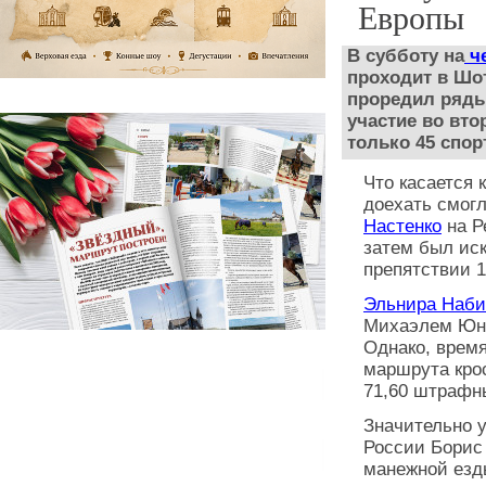
Европы
В субботу на
че
проходит в Шот
проредил ряды 
участие во вто
только 45 спор
Что касается 
доехать смогл
Настенко
на Ре
затем был ис
препятствии 1
Эльнира Наби
Михаэлем Юнго
Однако, врем
маршрута крос
71,60 штрафны
Значительно 
России Борис
манежной езды