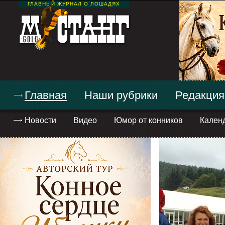
ГЛАВНЫЙ ЖУРНАЛ О ЛОШАДЯХ
Главная
Наши рубрики
Редакция
Новости
Видео
Юмор от конников
Кален