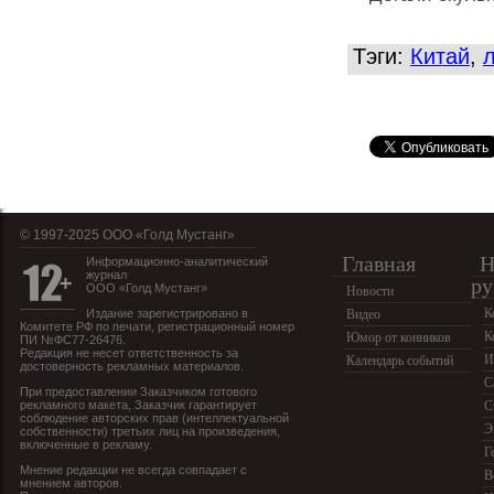
Тэги:
Китай
,
© 1997-2025 OOO «Голд Мустанг»
Главная
Н
Информационно-аналитический
журнал
ру
ООО «Голд Мустанг»
Новости
К
Издание зарегистрировано в
Видео
Комитете РФ по печати, регистрационный номер
К
Юмор от конников
ПИ №ФС77-26476.
Редакция не несет ответственность за
И
Календарь событий
достоверность рекламных материалов.
С
При предоставлении Заказчиком готового
рекламного макета, Заказчик гарантирует
С
соблюдение авторских прав (интеллектуальной
Э
собственности) третьих лиц на произведения,
включенные в рекламу.
Г
Мнение редакции не всегда совпадает с
В
мнением авторов.