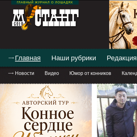
ГЛАВНЫЙ ЖУРНАЛ О ЛОШАДЯХ
Главная
Наши рубрики
Редакция
Новости
Видео
Юмор от конников
Кален