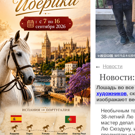
←
Новости
Новости:
Лошадь во все
художников
, с
изображают ве
Необычным тв
38-летний Лю
мастер делал 
Лю Сюэдуну, и
предметом и