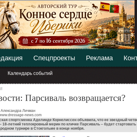
дакция
Спецпроекты
Реклама
Кон
Календарь событий
ти
ости: Парсиваль возвращается?
 Александра Личман
 www.dressage-news.com
кая спортсменка Аделинде Корнелиссен объявила, что ее звездный четв
– 18-летний теплокровный мерин по кличке Парсиваль – будет стартовать
одном турнире в Стокгольме в конце ноября.