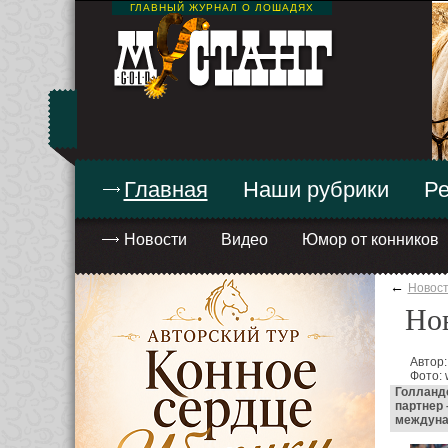
ГЛАВНЫЙ ЖУРНАЛ О ЛОШАДЯХ
Главная
Наши рубрики
Ре
Новости
Видео
Юмор от конников
←
Новос
Нов
Автор:
Фото:
Голландс
партнер 
междунар