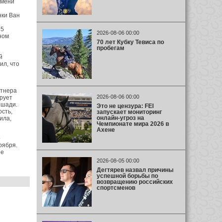
емени
нки Ван
 5
2026-08-06 00:00
ном
70 лет Кубку Тевиса по
пробегам
й
ил, что
ртнера
2026-08-06 00:00
рует
ошади.
Это не цензура: FEI
ость,
запускает мониторинг
онлайн-угроз на
ила,
Чемпионате мира 2026 в
Ахене
о
оября.
ые
2026-08-05 00:00
Дегтярев назвал причины
успешной борьбы по
возвращению российских
спортсменов