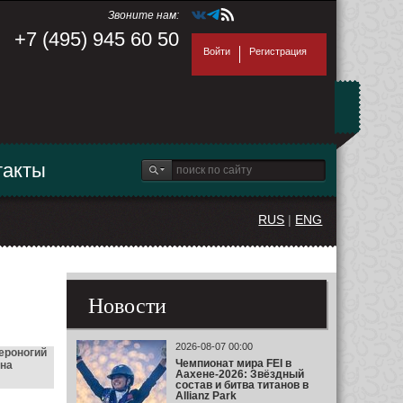
Звоните нам:
+7 (495) 945 60 50
Войти
Регистрация
такты
RUS
|
ENG
Новости
2026-08-07 00:00
ероногий
Чемпионат мира FEI в
 на
Аахене-2026: Звёздный
состав и битва титанов в
Allianz Park