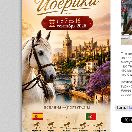
Тем не
на зас
выступ
«До те
что мы
что бу
Возвр
турнир
Ранее 
соревн
Тэги:
Па