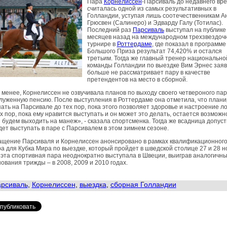
Пара
Корнелиссен
-Парсиваль до недавнего вр
считалась одной из самых результативных в
Голландии, уступая лишь соотечественникам А
Грюсвен (Салинеро) и Эдварду Галу (Тотилас).
Последний раз
Парсиваль
выступал на публике
месяцев назад на международном трехзвездоч
турнире в
Роттердаме
, где показал в программе
Большого Приза результат 74,420% и остался
третьим. Тогда же главный тренер национально
команды Голландии по выездке Вим Эрнес заяв
больше не рассматривает пару в качестве
претендентов на место в сборной.
 менее, Корнелиссен не озвучивала планов по выходу своего четвероного па
луженную пенсию. После выступления в Роттердаме она отметила, что плани
ать на Парсивале до тех пор, пока этого позволяет здоровье и настроение л
х пор, пока ему нравится выступать и он может это делать, остается возможн
 будем выходить на манеж», - сказала спортсменка. Тогда же всадница допуст
дет выступать в паре с Парсивалем в этом зимнем сезоне.
ащение Парсиваля и Корнелиссен анонсировано в рамках квалификационног
а для Кубка Мира по выездке, который пройдет в шведской столице 27 и 28 н
эта спортивная пара неоднократно выступала в Швеции, выиграв аналогичн
ования трижды – в 2008, 2009 и 2010 годах.
рсиваль
,
Корнелиссен
,
выездка
,
сборная Голландии