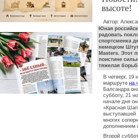
высоте!
Автор: Алекс
Юная российск
радовать покл
спортсменка д
немецком Штут
Masters. Этот 
поистине силь
тяжелая борьб
В четверг, 19
маршруте
на 
Балсандра она
субботу, 21 н
начале дня он
«Красная Шап
выступавшей н
многих соперн
дополнением 
Второй суббо