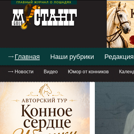
ГЛАВНЫЙ ЖУРНАЛ О ЛОШАДЯХ
Главная
Наши рубрики
Редакция
Новости
Видео
Юмор от конников
Кален