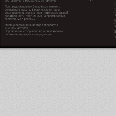
достоверность рекламных материалов.
С
При предоставлении Заказчиком готового
рекламного макета, Заказчик гарантирует
С
соблюдение авторских прав (интеллектуальной
Э
собственности) третьих лиц на произведения,
включенные в рекламу.
Г
Мнение редакции не всегда совпадает с
В
мнением авторов.
Перепечатка материалов возможна только с
И
письменного разрешения редакции.
З