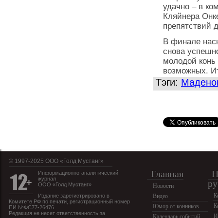
удачно – в ко
Кляйнера Онк
препятствий д
В финале нас
снова успешн
молодой конь 
возможных. И
Тэги:
Мадено
© 1997-2025 OOO «Голд Мустанг»
Главная
Н
Информационно-аналитический
журнал
ру
ООО «Голд Мустанг»
Новости
К
Издание зарегистрировано в
Видео
Комитете РФ по печати, регистрационный номер
К
Юмор от конников
ПИ №ФС77-26476.
Редакция не несет ответственность за
И
Календарь событий