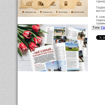
турнир
Гауди
выступ
К сож
паден
травм
Тэги:
Га