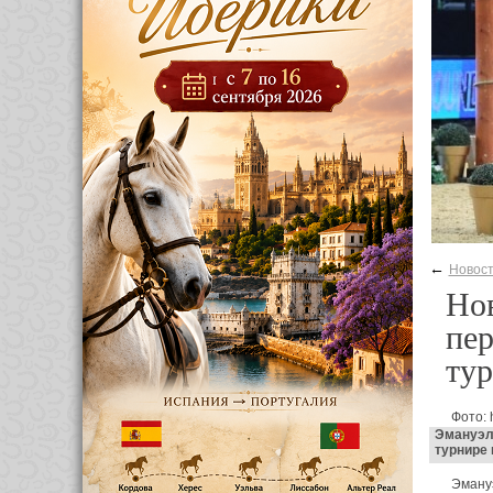
←
Новос
Нов
пе
тур
Фото: 
Эмануэл
турнире 
Эману