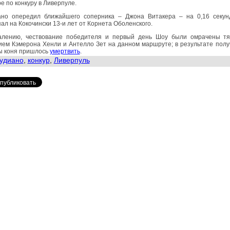
е по конкуру в Ливерпуле.
ано опередил ближайшего соперника – Джона Витакера – на 0,16 секун
ал на Кокочински 13-и лет от Корнета Оболенского.
алению, чествование победителя и первый день Шоу были омрачены т
ием Кэмерона Хенли и Антелло Зет на данном маршруте; в результате пол
ы коня пришлось
умертвить
.
удиано
,
конкур
,
Ливерпуль