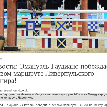
ти
ости: Эмануэль Гаудиано побежда
рвом маршруте Ливерпульского
нира!
horseandhound.co.uk
ь Гаудиано из Италии победил в первом маршруте 145 см на Международ
по конкуру в Ливерпуле.
эль Гаудиано из Италии победил в первом маршруте 145 см на Междуна