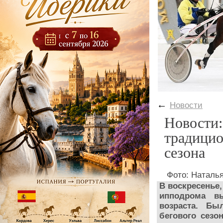
←
Новости
Новости
традицио
сезона
Фото: Наталь
В воскресенье,
ипподрома в
возраста. Б
бегового сезо