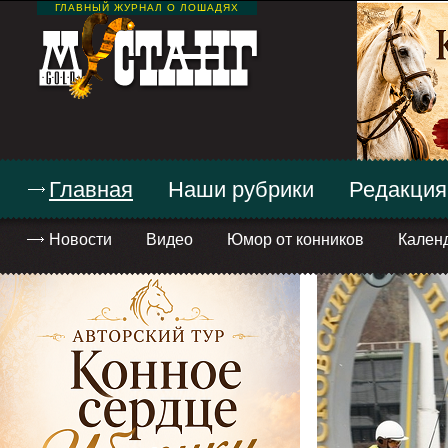
ГЛАВНЫЙ ЖУРНАЛ О ЛОШАДЯХ
Главная
Наши рубрики
Редакция
Новости
Видео
Юмор от конников
Кален