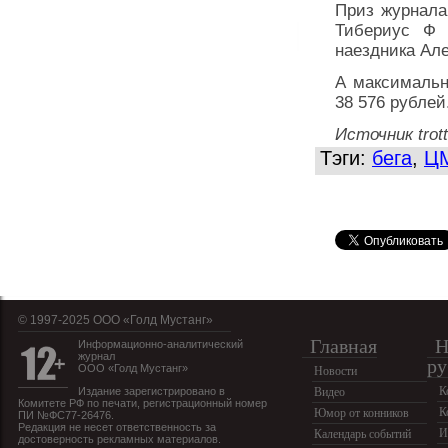
Приз журнала
Тибериус Ф 
наездника Але
А максималь
38 576 рублей
Источник trott
Тэги:
бега
,
Ц
© 1997-2025 OOO «Голд Мустанг»
Главная
Н
Информационно-аналитический
журнал
ру
ООО «Голд Мустанг»
Новости
К
Издание зарегистрировано в
Видео
Комитете РФ по печати, регистрационный номер
К
Юмор от конников
ПИ №ФС77-26476.
Редакция не несет ответственность за
И
Календарь событий
достоверность рекламных материалов.