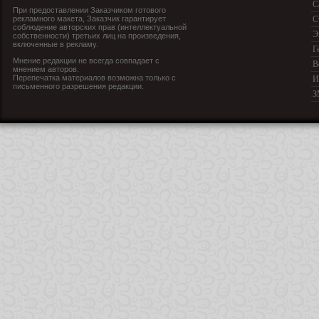
С
При предоставлении Заказчиком готового
рекламного макета, Заказчик гарантирует
С
соблюдение авторских прав (интеллектуальной
Э
собственности) третьих лиц на произведения,
включенные в рекламу.
Г
Мнение редакции не всегда совпадает с
В
мнением авторов.
Перепечатка материалов возможна только с
И
письменного разрешения редакции.
З