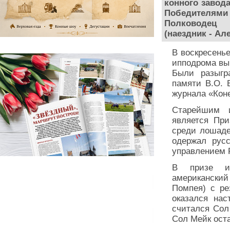
конного завода
Победителями 
Полководец 
(наездник - Ал
В воскресень
ипподрома выш
Были разыгра
памяти В.О. 
журнала «Коне
Старейшим 
является При
среди лошаде
одержал рус
управлением Р
В призе им
американски
Помпея) с ре
оказался на
считался Сол
Сол Мейк ост