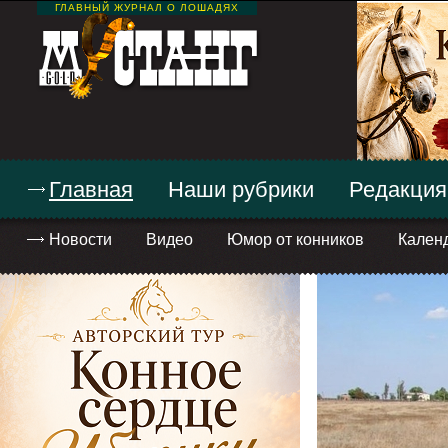
ГЛАВНЫЙ ЖУРНАЛ О ЛОШАДЯХ
Главная
Наши рубрики
Редакция
Новости
Видео
Юмор от конников
Кален