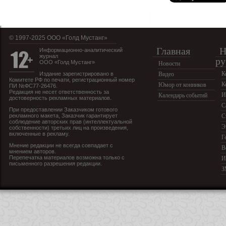
© 1997-2025 OOO «Голд Мустанг»
Главная
Н
Информационно-аналитический
журнал
ру
ООО «Голд Мустанг»
Новости
К
Издание зарегистрировано в
Видео
Комитете РФ по печати, регистрационный номер
К
Юмор от конников
ПИ №ФС77-26476.
Редакция не несет ответственность за
И
Календарь событий
достоверность рекламных материалов.
С
При предоставлении Заказчиком готового
рекламного макета, Заказчик гарантирует
С
соблюдение авторских прав (интеллектуальной
Э
собственности) третьих лиц на произведения,
включенные в рекламу.
Г
Мнение редакции не всегда совпадает с
В
мнением авторов.
Перепечатка материалов возможна только с
И
письменного разрешения редакции.
З