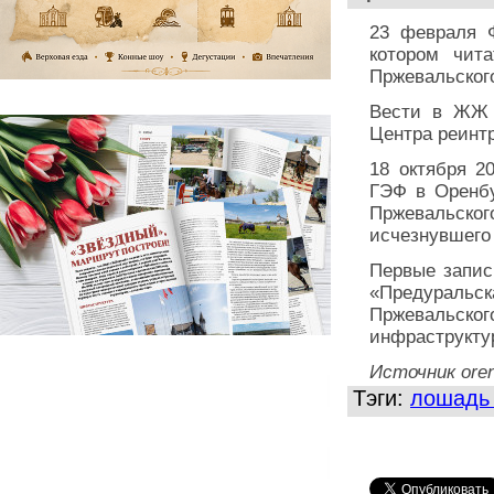
23 февраля 
котором чит
Пржевальского
Вести в ЖЖ б
Центра реинт
18 октября 2
ГЭФ в Оренб
Пржевальско
исчезнувшего
Первые запис
«Предурал
Пржевальско
инфраструкту
Источник oren
Тэги:
лошадь