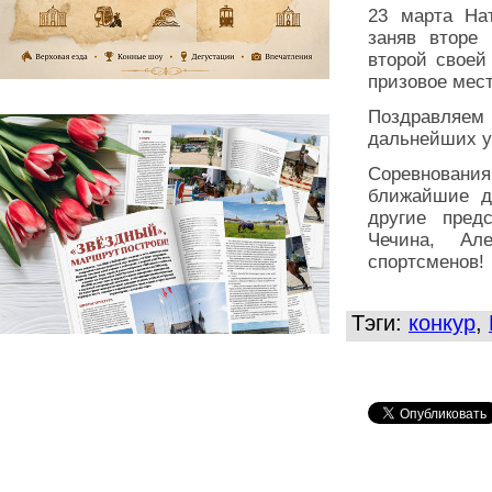
23 марта На
заняв вторе
второй своей
призовое мест
Поздравляем 
дальнейших у
Соревнования
ближайшие д
другие пред
Чечина, Ал
спортсменов!
Тэги:
конкур
,