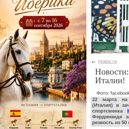
←
Новости
Новости:
Италии!
Фото: facebook
22 марта на
(Италия) в за
спортсменка
Фердинанде з
резвость из 50