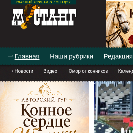
ГЛАВНЫЙ ЖУРНАЛ О ЛОШАДЯХ
Главная
Наши рубрики
Редакция
Новости
Видео
Юмор от конников
Кален