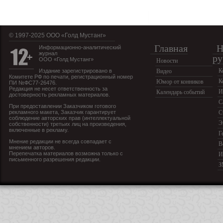
© 1997-2025 OOO «Голд Мустанг»
Главная
Н
Информационно-аналитический
журнал
ру
ООО «Голд Мустанг»
Новости
К
Издание зарегистрировано в
Видео
Комитете РФ по печати, регистрационный номер
К
Юмор от конников
ПИ №ФС77-26476.
Редакция не несет ответственность за
И
Календарь событий
достоверность рекламных материалов.
С
При предоставлении Заказчиком готового
рекламного макета, Заказчик гарантирует
С
соблюдение авторских прав (интеллектуальной
Э
собственности) третьих лиц на произведения,
включенные в рекламу.
Г
Мнение редакции не всегда совпадает с
В
мнением авторов.
Перепечатка материалов возможна только с
И
письменного разрешения редакции.
З