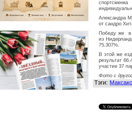
спортсменк
индивидуальн
Александра М
от сандро Хит
Победу же в Y
из Нидерланд
75.307%.
В этой же ез
результат 66.
участие 37 па
Фото с друго
Тэги:
Максак