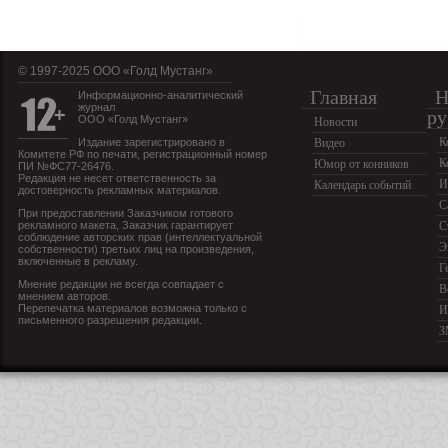
© 1997-2025 OOO «Голд Мустанг»
Главная
Н
Информационно-аналитический
журнал
ру
ООО «Голд Мустанг»
Новости
К
Издание зарегистрировано в
Видео
Комитете РФ по печати, регистрационный номер
К
Юмор от конников
ПИ №ФС77-26476.
Редакция не несет ответственность за
И
Календарь событий
достоверность рекламных материалов.
С
При предоставлении Заказчиком готового
рекламного макета, Заказчик гарантирует
С
соблюдение авторских прав (интеллектуальной
Э
собственности) третьих лиц на произведения,
включенные в рекламу.
Г
Мнение редакции не всегда совпадает с
В
мнением авторов.
Перепечатка материалов возможна только с
И
письменного разрешения редакции.
З