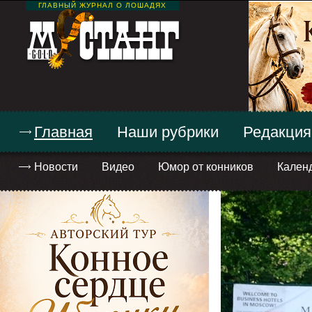
ГЛАВНЫЙ ЖУРНАЛ О ЛОШАДЯХ
Главная
Наши рубрики
Редакция
Новости
Видео
Юмор от конников
Кален