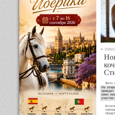
←
Новос
Нов
коч
Ст
Фото:
На откр
приедет
кино на
участие 
Кстати
сцена
пред