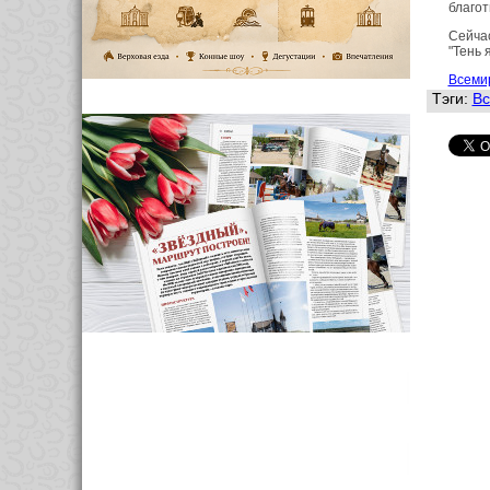
благот
Сейчас
"Тень 
Всеми
Тэги:
Вс