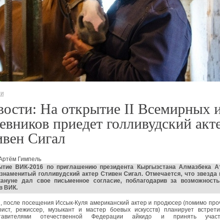
ти
ости: На открытие II Всемирных 
евников приедет голливудский акт
ивен Сигал
 Артём Гимпель
ытие ВИК-2016 по приглашению президента Кыргызстана Алмазбека А
 знаменитый голливудский актер Стивен Сигал. Отмечается, что звезда
кануне дал свое письменное согласие, поблагодарив за возможность
в ВИК.
, после посещения Иссык-Куля американский актер и продюсер (помимо про
рист, режиссер, музыкант и мастер боевых искусств) планирует встрети
ставителями отечественной Федерации айкидо и принять учас