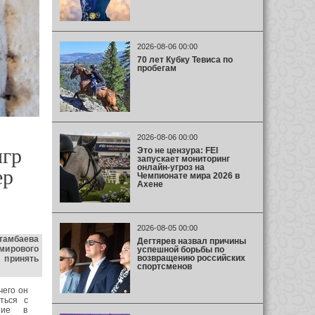
2026-08-06 00:00
70 лет Кубку Тевиса по
пробегам
2026-08-06 00:00
игр
Это не цензура: FEI
запускает мониторинг
онлайн-угроз на
ер
Чемпионате мира 2026 в
Ахене
2026-08-05 00:00
тамбаева
Дегтярев назвал причины
 мирового
успешной борьбы по
возвращению российских
 принять
спортсменов
чего он
ться с
тие в