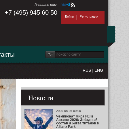
Звоните нам:
+7 (495) 945 60 50
Войти
Регистрация
такты
RUS
|
ENG
Новости
2026-08-07 00:00
Чемпионат мира FEI в
Аахене-2026: Звёздный
состав и битва титанов в
Allianz Park