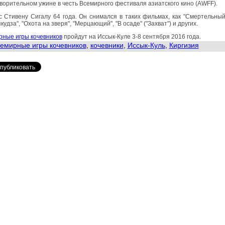
ворительном ужине в честь Всемирного фестиваля азиатского кино (AWFF).
 Стивену Сигалу 64 года. Он снимался в таких фильмах, как "Смертельный
якудза", "Охота на зверя", "Мерцающий", "В осаде" ("Захват") и других.
рные игры кочевников
пройдут на Иссык-Куле 3-8 сентября 2016 года.
емирные игры кочевников
,
кочевники
,
Иссык-Куль
,
Киргизия