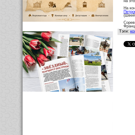
на эт
На ко
Петро
(Швей
Сорев
Франц
Тэги:
ко