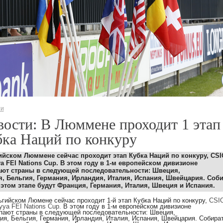
ти
ости: В Люммене проходит 1 этап
ка Наций по конкуру
ийском Люммене сейчас проходит
этап Кубка Наций по конкуру, CSI
a FEI Nations Cup
.
В этом году в 1-м европейском дивизионе
ают
страны в следующей последовательности:
Швеция,
я,
Бельгия,
Германия, Ирландия, Италия,
Испания, Швейцария.
Соби
 этом этапе будут Франция, Германия, Италия, Швеция и Испания.
ьгийском Люмене сейчас проходит
1-й этап Кубка Наций по конкуру,
CSI
yya FEI Nations Cup.
В этом году в 1-м европейском дивизионе
пают
страны в следующей последовательности:
Швеция,
ия,
Бельгия,
Германия, Ирландия, Италия,
Испания, Швейцария.
Собират