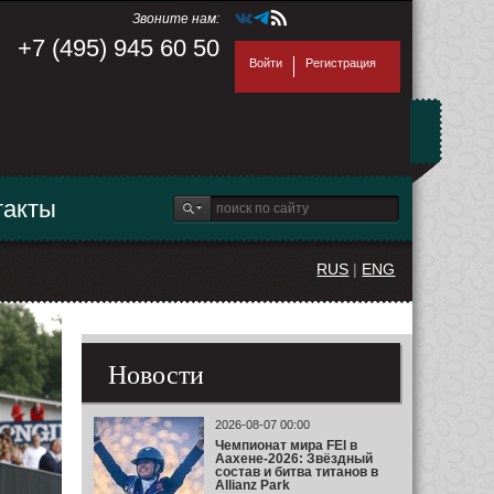
Звоните нам:
+7 (495) 945 60 50
Войти
Регистрация
такты
RUS
|
ENG
Новости
2026-08-07 00:00
Чемпионат мира FEI в
Аахене-2026: Звёздный
состав и битва титанов в
Allianz Park