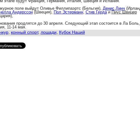
ом этапе будут Франция, Германия, Италия, Швеция и Испания.
нкурное поле выйдут
Оливье Филлипаэртс (Бельгия),
Денис Линч
(Ирланд
нелла Андерссон
(Швеция),
Пол Эстерманн
,
Стив Герда
и
Пиус Швицер
цария),
нования продлятся до 30 апреля. Следующий этап состоится в Ла Боль,
ия, 11-14 мая.
нкур
,
конный спорт
,
лошади
,
Кубок Наций