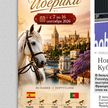
←
Новос
Нов
Куб
В бельг
Furusiyy
выступ
Франци
очки на
В бел
Furusi
высту
Франц